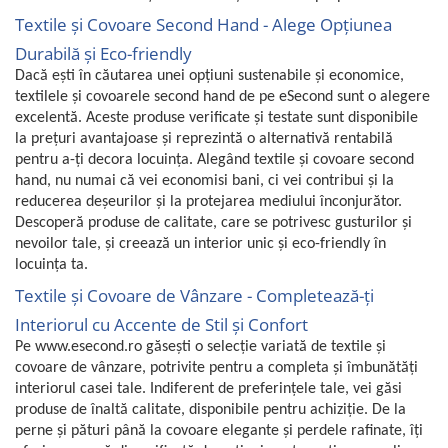
Textile și Covoare Second Hand - Alege Opțiunea
Durabilă și Eco-friendly
Dacă ești în căutarea unei opțiuni sustenabile și economice,
textilele și covoarele second hand de pe eSecond sunt o alegere
excelentă. Aceste produse verificate și testate sunt disponibile
la prețuri avantajoase și reprezintă o alternativă rentabilă
pentru a-ți decora locuința. Alegând textile și covoare second
hand, nu numai că vei economisi bani, ci vei contribui și la
reducerea deșeurilor și la protejarea mediului înconjurător.
Descoperă produse de calitate, care se potrivesc gusturilor și
nevoilor tale, și creează un interior unic și eco-friendly în
locuința ta.
Textile și Covoare de Vânzare - Completează-ți
Interiorul cu Accente de Stil și Confort
Pe www.esecond.ro găsești o selecție variată de textile și
covoare de vânzare, potrivite pentru a completa și îmbunătăți
interiorul casei tale. Indiferent de preferințele tale, vei găsi
produse de înaltă calitate, disponibile pentru achiziție. De la
perne și pături până la covoare elegante și perdele rafinate, îți