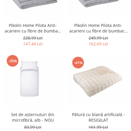
Igiena si ingrijire
Jucarii si Jocuri
Maternitate
Pikolin Home Pilota Anti-
Pikolin Home Pilota Anti-
Petshop
acarieni cu fibre de bumbac -
acarieni cu fibre de bumbac,
Accesorii animale de companie
NOU
alb - NOU
249,99 Lei
228,99 Lei
Acvaristica
162,69 Lei
147,44 Lei
Castroane si adapatori animale
Igiena animale de companie
-35%
-41%
Mobila si transport animale de
companie
Zgarzi, lese si hamuri
PC, Periferice & Software
Componente PC
Desktop PC & Monitoare
Imprimante, Scanere &
Set de așternuturi din
Pătură cu blană artificială -
Consumabile
microfibră, alb - NOU
RESIGILAT
Periferice PC
83,99 Lei
161,99 Lei