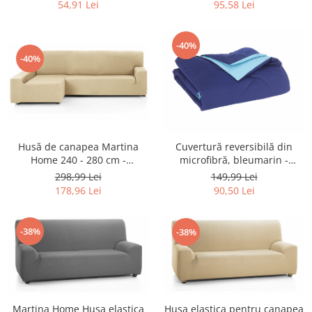
Retelistica & Supraveghere
54,91 Lei
95,58 Lei
Servere, Componente & UPS
Telecomenzi garaj
-40%
Sport & Activitati in aer liber
-40%
Accesorii antrenament
Accesorii Fitness
Accesorii sportive
Articole Voiaj
Husă de canapea Martina
Cuvertură reversibilă din
Camping
Home 240 - 280 cm -
microfibră, bleumarin -
Ciclism
RESIGILAT
RESIGILAT
298,99 Lei
149,99 Lei
Sporturi acvatice
178,96 Lei
90,50 Lei
Sporturi de interior
TV, Audio & Foto
-38%
-38%
Aparate Foto & Accesorii
Audio HI-FI & Profesionale
Camere video si sport
Drone si Accesorii
Martina Home Husa elastica
Husa elastica pentru canapea