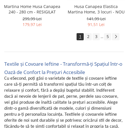
Martina Home Husa Canapea
Husa Canapea Elastica
240 - 280 cm - RESIGILAT
Martina Home, 3 locuri - NOU
299,99 Lei
141,99 Lei
179,97 Lei
91,51 Lei
1
2
3
5
...
Textile și Covoare Ieftine - Transformă-ți Spațiul într-o
Oază de Confort la Prețuri Accesibile
Cu eSecond, poți găsi o varietate de textile și covoare ieftine
care să-ți permită să transformi spațiul tău într-un colț de
relaxare și confort, fără a depăși bugetul stabilit. Indiferent
dacă ai nevoie de lenjerii de pat, perne, perdele sau covoare,
vei găsi produse de înaltă calitate la prețuri accesibile. Alege
dintr-o gamă diversificată de modele, culori și dimensiuni
pentru a-ți personaliza locuința. Textilele și covoarele ieftine
oferite de noi sunt durabile și se potrivesc oricărui stil de decor,
făcându-te să te simți confortabil și relaxat în propria ta casă.