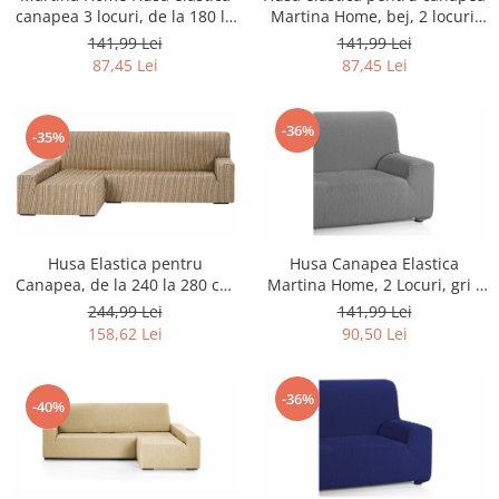
Home Cinema & Audio
canapea 3 locuri, de la 180 la
Martina Home, bej, 2 locuri,
Playere, Boxe & Casti
240 cm, Culoare Gri -
120 la 190 cm - RESIGILAT
141,99 Lei
141,99 Lei
RESIGILAT
Telescoape & Optica
87,45 Lei
87,45 Lei
Televizoare & accesorii
Bacanie
-36%
-35%
Ambalaje cadouri
Cadouri
Curatenie si intretinere
Husa Elastica pentru
Husa Canapea Elastica
Canapea, de la 240 la 280 cm
Martina Home, 2 Locuri, gri -
- NOU
NOU
244,99 Lei
141,99 Lei
158,62 Lei
90,50 Lei
-36%
-40%