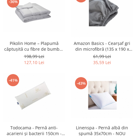
-36%
Fiare de calcat si masini de cusut
Ingrijire Locuinta
Purificatoare de aer
Fashion
Bijuterii
Pikolin Home – Plapumă
Amazon Basics - Cearşaf gri
Ceasuri barbatesti
căptușită cu fibre de bumbac
din microfibră (135 x 190 x
Ceasuri dama
anti-acarieni 80/90-150 x 220
30cm) - NOU
198,99 Lei
61,99 Lei
cm - NOU
Cutii, curele si accesorii ceasuri
127,10 Lei
35,59 Lei
Genti si accesorii barbati
Genti si accesorii femei
-41%
-43%
Imbracaminte barbati
Imbracaminte femei
Imbracaminte si Incaltaminte copii
Incaltaminte barbati
Incaltaminte femei
Ochelari de soare
Todocama - Pernă anti-
Linenspa - Pernă albă din
Ochelari de vedere
acarieni şi bacterii 150cm -
spumă 35x70cm - NOU