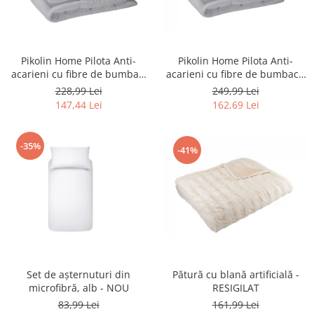
Igiena si ingrijire
Jucarii si Jocuri
Maternitate
Pikolin Home Pilota Anti-
Pikolin Home Pilota Anti-
Petshop
acarieni cu fibre de bumbac -
acarieni cu fibre de bumbac,
Accesorii animale de companie
NOU
alb - NOU
249,99 Lei
228,99 Lei
Acvaristica
162,69 Lei
147,44 Lei
Castroane si adapatori animale
Igiena animale de companie
-35%
-41%
Mobila si transport animale de
companie
Zgarzi, lese si hamuri
PC, Periferice & Software
Componente PC
Desktop PC & Monitoare
Imprimante, Scanere &
Set de așternuturi din
Pătură cu blană artificială -
Consumabile
microfibră, alb - NOU
RESIGILAT
Periferice PC
83,99 Lei
161,99 Lei