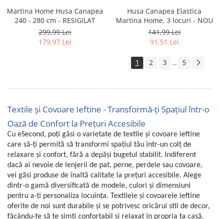
Martina Home Husa Canapea
Husa Canapea Elastica
240 - 280 cm - RESIGILAT
Martina Home, 3 locuri - NOU
299,99 Lei
141,99 Lei
179,97 Lei
91,51 Lei
1
2
3
5
...
Textile și Covoare Ieftine - Transformă-ți Spațiul într-o
Oază de Confort la Prețuri Accesibile
Cu eSecond, poți găsi o varietate de textile și covoare ieftine
care să-ți permită să transformi spațiul tău într-un colț de
relaxare și confort, fără a depăși bugetul stabilit. Indiferent
dacă ai nevoie de lenjerii de pat, perne, perdele sau covoare,
vei găsi produse de înaltă calitate la prețuri accesibile. Alege
dintr-o gamă diversificată de modele, culori și dimensiuni
pentru a-ți personaliza locuința. Textilele și covoarele ieftine
oferite de noi sunt durabile și se potrivesc oricărui stil de decor,
făcându-te să te simți confortabil și relaxat în propria ta casă.