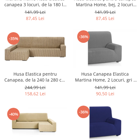
Home Cinema & Audio
canapea 3 locuri, de la 180 la
Martina Home, bej, 2 locuri,
Playere, Boxe & Casti
240 cm, Culoare Gri -
120 la 190 cm - RESIGILAT
141,99 Lei
141,99 Lei
RESIGILAT
Telescoape & Optica
87,45 Lei
87,45 Lei
Televizoare & accesorii
Bacanie
-36%
-35%
Ambalaje cadouri
Cadouri
Curatenie si intretinere
Husa Elastica pentru
Husa Canapea Elastica
Canapea, de la 240 la 280 cm
Martina Home, 2 Locuri, gri -
- NOU
NOU
244,99 Lei
141,99 Lei
158,62 Lei
90,50 Lei
-36%
-40%