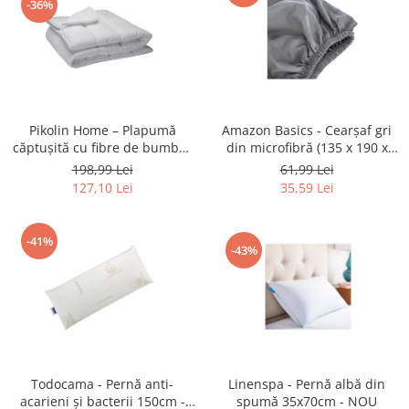
-36%
Fiare de calcat si masini de cusut
Ingrijire Locuinta
Purificatoare de aer
Fashion
Bijuterii
Pikolin Home – Plapumă
Amazon Basics - Cearşaf gri
Ceasuri barbatesti
căptușită cu fibre de bumbac
din microfibră (135 x 190 x
Ceasuri dama
anti-acarieni 80/90-150 x 220
30cm) - NOU
198,99 Lei
61,99 Lei
cm - NOU
Cutii, curele si accesorii ceasuri
127,10 Lei
35,59 Lei
Genti si accesorii barbati
Genti si accesorii femei
-41%
-43%
Imbracaminte barbati
Imbracaminte femei
Imbracaminte si Incaltaminte copii
Incaltaminte barbati
Incaltaminte femei
Ochelari de soare
Todocama - Pernă anti-
Linenspa - Pernă albă din
Ochelari de vedere
acarieni şi bacterii 150cm -
spumă 35x70cm - NOU