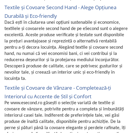
Textile și Covoare Second Hand - Alege Opțiunea
Durabilă și Eco-friendly
Dacă ești în căutarea unei opțiuni sustenabile și economice,
textilele și covoarele second hand de pe eSecond sunt o alegere
excelentă. Aceste produse verificate și testate sunt disponibile
la prețuri avantajoase și reprezintă o alternativă rentabilă
pentru a-ți decora locuința. Alegând textile și covoare second
hand, nu numai că vei economisi bani, ci vei contribui și la
reducerea deșeurilor și la protejarea mediului înconjurător.
Descoperă produse de calitate, care se potrivesc gusturilor și
nevoilor tale, și creează un interior unic și eco-friendly în
locuința ta.
Textile și Covoare de Vânzare - Completează-ți
Interiorul cu Accente de Stil și Confort
Pe www.esecond.ro găsești o selecție variată de textile și
covoare de vânzare, potrivite pentru a completa și îmbunătăți
interiorul casei tale. Indiferent de preferințele tale, vei găsi
produse de înaltă calitate, disponibile pentru achiziție. De la
perne și pături până la covoare elegante și perdele rafinate, îți