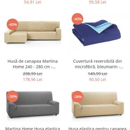
Retelistica & Supraveghere
54,91 Lei
95,58 Lei
Servere, Componente & UPS
Telecomenzi garaj
-40%
Sport & Activitati in aer liber
-40%
Accesorii antrenament
Accesorii Fitness
Accesorii sportive
Articole Voiaj
Husă de canapea Martina
Cuvertură reversibilă din
Camping
Home 240 - 280 cm -
microfibră, bleumarin -
Ciclism
RESIGILAT
RESIGILAT
298,99 Lei
149,99 Lei
Sporturi acvatice
178,96 Lei
90,50 Lei
Sporturi de interior
TV, Audio & Foto
-38%
-38%
Aparate Foto & Accesorii
Audio HI-FI & Profesionale
Camere video si sport
Drone si Accesorii
Martina Home Husa elastica
Husa elastica pentru canapea