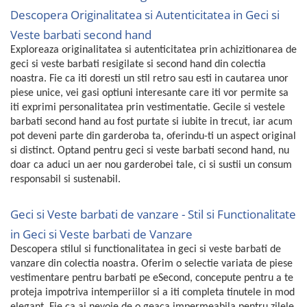
Descopera Originalitatea si Autenticitatea in Geci si
Veste barbati second hand
Exploreaza originalitatea si autenticitatea prin achizitionarea de
geci si veste barbati resigilate si second hand din colectia
noastra. Fie ca iti doresti un stil retro sau esti in cautarea unor
piese unice, vei gasi optiuni interesante care iti vor permite sa
iti exprimi personalitatea prin vestimentatie. Gecile si vestele
barbati second hand au fost purtate si iubite in trecut, iar acum
pot deveni parte din garderoba ta, oferindu-ti un aspect original
si distinct. Optand pentru geci si veste barbati second hand, nu
doar ca aduci un aer nou garderobei tale, ci si sustii un consum
responsabil si sustenabil.
Geci si Veste barbati de vanzare - Stil si Functionalitate
in Geci si Veste barbati de Vanzare
Descopera stilul si functionalitatea in geci si veste barbati de
vanzare din colectia noastra. Oferim o selectie variata de piese
vestimentare pentru barbati pe eSecond, concepute pentru a te
proteja impotriva intemperiilor si a iti completa tinutele in mod
elegant. Fie ca ai nevoie de o geaca impermeabila pentru zilele