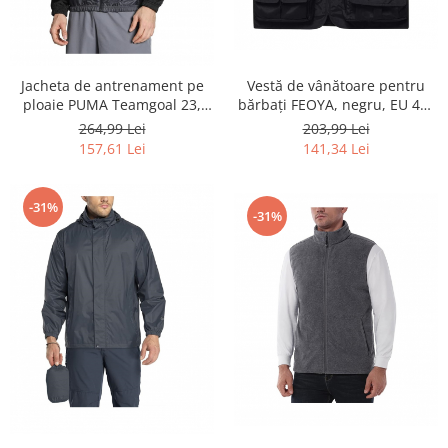
Home Cinema & Audio
Playere, Boxe & Casti
Telescoape & Optica
Televizoare & accesorii
Jacheta de antrenament pe
Vestă de vânătoare pentru
ploaie PUMA Teamgoal 23,
bărbați FEOYA, negru, EU 4XL
Bacanie
656559-03, negru, M - OUTLET
- OUTLET
264,99 Lei
203,99 Lei
Ambalaje cadouri
157,61 Lei
141,34 Lei
Cadouri
Curatenie si intretinere
-31%
-31%