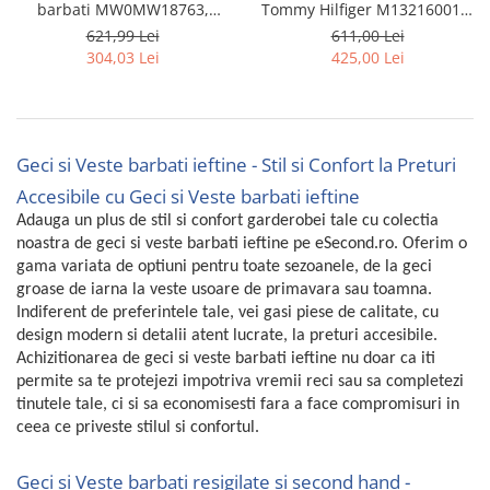
barbati MW0MW18763,
Tommy Hilfiger M132160012,
negru, 3XL - OUTLET
negru, marime M - OUTLET
621,99 Lei
611,00 Lei
304,03 Lei
425,00 Lei
Geci si Veste barbati ieftine - Stil si Confort la Preturi
Accesibile cu Geci si Veste barbati ieftine
Adauga un plus de stil si confort garderobei tale cu colectia
noastra de geci si veste barbati ieftine pe eSecond.ro. Oferim o
gama variata de optiuni pentru toate sezoanele, de la geci
groase de iarna la veste usoare de primavara sau toamna.
Indiferent de preferintele tale, vei gasi piese de calitate, cu
design modern si detalii atent lucrate, la preturi accesibile.
Achizitionarea de geci si veste barbati ieftine nu doar ca iti
permite sa te protejezi impotriva vremii reci sau sa completezi
tinutele tale, ci si sa economisesti fara a face compromisuri in
ceea ce priveste stilul si confortul.
Geci si Veste barbati resigilate si second hand -