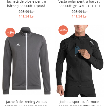
Vesta polar pentru barbati
Jachetă de ploaie pentru
33,000ft, gri, 4XL - OUTLET
bărbați 33,000ft, ușoară,
impermeabilă, pliabilă,
203,99 Lei
203,99 Lei
bleumarin, S - OUTLET
141,34 Lei
141,34 Lei
-49%
-43%
Jachetă de trening Adidas
Jacheta sport cu fermoar