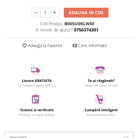
Uscatoare rufe
ADAUGA IN COS
Utilaje si materiale de constructii
Laptop, Tablete & Telefoane
Cod Produs:
B005U0KLWM
Ai nevoie de ajutor?
0756374301
Accesorii tablete
Laptopuri si Accesorii
Adauga la Favorite
Cere informatii
Telefoane Mobile & accesorii
Wearable & Gadgeturi
Electrocasnice & Climatizare
Accesorii si piese masini spalat
rufe si uscatoare
Livrare GRATUITA
Te-ai răzgândit?
La comenzi peste 500 Lei
Drept de retur 14 zile
Accesorii si piese masini spalat
vase
Aparate Frigorifice
Aparate Racire Aer
Testate si verificate
Cumpără inteligent
Produse la super prețuri
Economisește bani
Aragaze si cuptoare cu microunde
Climatizare & sisteme de incalzire
Electrocasnice pentru Bucatarie
Descriere