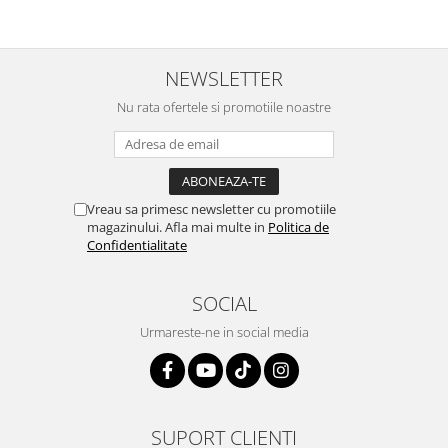
Igiena si ingrijire
Jucarii si Jocuri
Maternitate
NEWSLETTER
Petshop
Nu rata ofertele si promotiile noastre
Accesorii animale de companie
Acvaristica
Castroane si adapatori animale
Igiena animale de companie
Vreau sa primesc newsletter cu promotiile
Mobila si transport animale de
magazinului. Afla mai multe in
Politica de
companie
Confidentialitate
Zgarzi, lese si hamuri
PC, Periferice & Software
SOCIAL
Componente PC
Urmareste-ne in social media
Desktop PC & Monitoare
Imprimante, Scanere &
Consumabile
Periferice PC
SUPORT CLIENTI