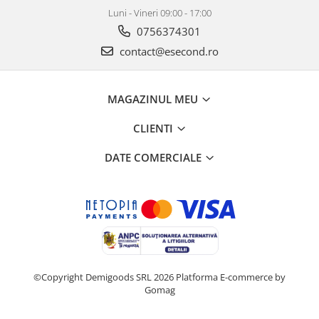
Retelistica & Supraveghere
Luni - Vineri 09:00 - 17:00
Servere, Componente & UPS
0756374301
Telecomenzi garaj
contact@esecond.ro
Sport & Activitati in aer liber
Accesorii antrenament
Accesorii Fitness
MAGAZINUL MEU
Accesorii sportive
CLIENTI
Articole Voiaj
Camping
DATE COMERCIALE
Ciclism
Sporturi acvatice
Sporturi de interior
TV, Audio & Foto
Aparate Foto & Accesorii
Audio HI-FI & Profesionale
©Copyright Demigoods SRL 2026
Platforma E-commerce by
Camere video si sport
Gomag
Drone si Accesorii