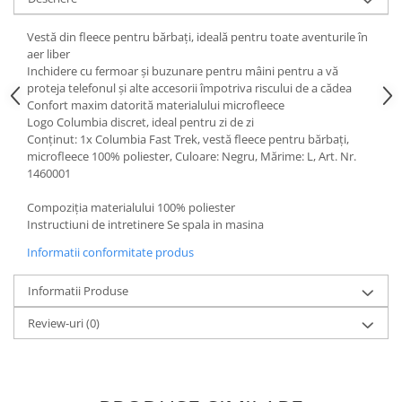
Fiare de calcat si masini de cusut
Ingrijire Locuinta
Vestă din fleece pentru bărbați, ideală pentru toate aventurile în
aer liber
Purificatoare de aer
Inchidere cu fermoar și buzunare pentru mâini pentru a vă
Fashion
proteja telefonul și alte accesorii împotriva riscului de a cădea
Confort maxim datorită materialului microfleece
Bijuterii
Logo Columbia discret, ideal pentru zi de zi
Ceasuri barbatesti
Conținut: 1x Columbia Fast Trek, vestă fleece pentru bărbați,
Ceasuri dama
microfleece 100% poliester, Culoare: Negru, Mărime: L, Art. Nr.
1460001
Cutii, curele si accesorii ceasuri
Genti si accesorii barbati
Compoziția materialului 100% poliester
Instructiuni de intretinere Se spala in masina
Genti si accesorii femei
Imbracaminte barbati
Informatii conformitate produs
Imbracaminte femei
Informatii Produse
Imbracaminte si Incaltaminte copii
Incaltaminte barbati
Review-uri
(0)
Incaltaminte femei
Ochelari de soare
Ochelari de vedere