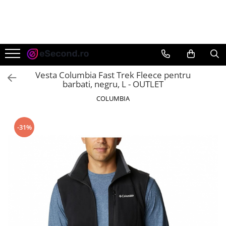
TOATE PRODUSELE
Auto Moto
Accesorii Auto
Vesta Columbia Fast Trek Fleece pentru
Anvelope & Jante
barbati, negru, L - OUTLET
Covorase auto
COLUMBIA
Echipamente pentru Atelier
Electronice Auto
-31%
Intretinere & Cosmetica auto
Moto
Reparatii si echipamente auto
Trotinete electrice
Casa, Gradina & Bricolaj
Accesorii usi
Bucatarie & Servire