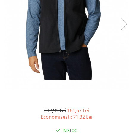
Curatenie si intretinere
Decoratiuni
Gradinarit
Hobby-uri creative
Iluminat & Electrice
Jaluzele
Kit-uri automatizari porti si usi
garaj
Mobila dormitor
Mobila gradina & terasa
Mobila Living & Dining
Organizare si depozitare
Rafturi
Sanitare
Scule electrice si unelte
232,99 Lei
161,67 Lei
Silicon, spume si solutii tehnice
Economisesti:
71,32
Lei
Sisteme Incalzire
IN STOC
Textile si covoare