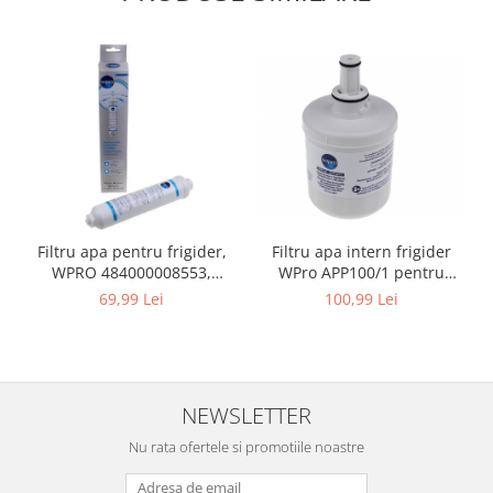
Fiare de calcat si masini de cusut
Ingrijire Locuinta
Purificatoare de aer
Fashion
Bijuterii
Ceasuri barbatesti
Ceasuri dama
Cutii, curele si accesorii ceasuri
Genti si accesorii barbati
Filtru apa intern frigider
Filtru apa pentru frigider,
WPro APP100/1 pentru
WPRO 484000008553,
Genti si accesorii femei
Samsung și Maytag,
compatibil cu Samsung,
100,99 Lei
69,99 Lei
Imbracaminte barbati
DA2900003A
AEG, Bosch, LG, Zanussi,
Gorenje
Imbracaminte femei
Imbracaminte si Incaltaminte copii
Incaltaminte barbati
NEWSLETTER
Incaltaminte femei
Nu rata ofertele si promotiile noastre
Ochelari de soare
Ochelari de vedere