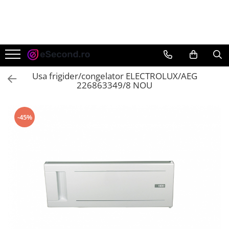
TOATE PRODUSELE
Auto Moto
Accesorii Auto
Usa frigider/congelator ELECTROLUX/AEG
Anvelope & Jante
226863349/8 NOU
Covorase auto
Echipamente pentru Atelier
-45%
Electronice Auto
Intretinere & Cosmetica auto
Moto
Reparatii si echipamente auto
Trotinete electrice
Casa, Gradina & Bricolaj
Accesorii usi
Bucatarie & Servire