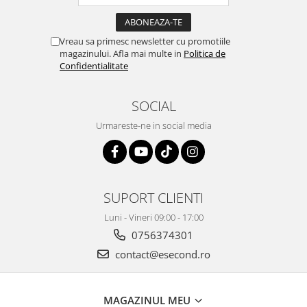
Gaming, Carti & Birotica
Birotica & Papetarie
Vreau sa primesc newsletter cu promotiile
Console, Jocuri & Accesorii
magazinului. Afla mai multe in
Politica de
Ingrijire personala & Cosmetice
Confidentialitate
Accesorii aparate de ras electrice
SOCIAL
Accesorii aparate hair styling
Aparate & Accesorii ingrijire
Urmareste-ne in social media
personala
Aparate cosmetice
Articole Sanatate si Wellness
Consumabile sanitare
SUPORT CLIENTI
Cosmetice si produse ingrijire
Luni - Vineri 09:00 - 17:00
personala
0756374301
Igiena dentara
contact@esecond.ro
Jucarii, Copii & Bebe
Camera copilului
Hrana bebelusi
MAGAZINUL MEU