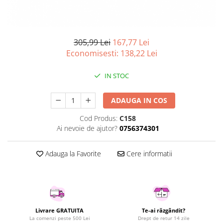
Curatenie si intretinere
Decoratiuni
Gradinarit
305,99 Lei
167,77 Lei
Hobby-uri creative
Economisesti:
138,22
Lei
Iluminat & Electrice
Jaluzele
IN STOC
Kit-uri automatizari porti si usi
garaj
ADAUGA IN COS
Mobila dormitor
Mobila gradina & terasa
Cod Produs:
C158
Ai nevoie de ajutor?
0756374301
Mobila Living & Dining
Organizare si depozitare
Adauga la Favorite
Cere informatii
Rafturi
Sanitare
Scule electrice si unelte
Silicon, spume si solutii tehnice
Sisteme Incalzire
Livrare GRATUITA
Te-ai răzgândit?
La comenzi peste 500 Lei
Drept de retur 14 zile
Textile si covoare