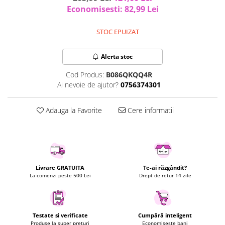
Economisesti:
82,99
Lei
Uscatoare rufe
Utilaje si materiale de constructii
STOC EPUIZAT
Laptop, Tablete & Telefoane
Accesorii tablete
Alerta stoc
Laptopuri si Accesorii
Cod Produs:
B086QKQQ4R
Telefoane Mobile & accesorii
Ai nevoie de ajutor?
0756374301
Wearable & Gadgeturi
Electrocasnice & Climatizare
Adauga la Favorite
Cere informatii
Accesorii si piese masini spalat
rufe si uscatoare
Accesorii si piese masini spalat
vase
Aparate Frigorifice
Livrare GRATUITA
Te-ai răzgândit?
La comenzi peste 500 Lei
Drept de retur 14 zile
Aparate Racire Aer
Aragaze si cuptoare cu microunde
Climatizare & sisteme de incalzire
Testate si verificate
Cumpără inteligent
Electrocasnice pentru Bucatarie
Produse la super prețuri
Economisește bani