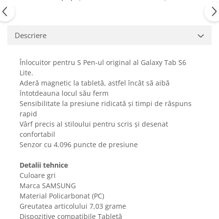
Fiare de calcat si masini de cusut
Ingrijire Locuinta
Purificatoare de aer
Descriere
Fashion
Bijuterii
Înlocuitor pentru S Pen-ul original al Galaxy Tab S6
Ceasuri barbatesti
Lite.
Aderă magnetic la tabletă, astfel încât să aibă
Ceasuri dama
întotdeauna locul său ferm
Cutii, curele si accesorii ceasuri
Sensibilitate la presiune ridicată și timpi de răspuns
Genti si accesorii barbati
rapid
Genti si accesorii femei
Vârf precis al stiloului pentru scris și desenat
confortabil
Imbracaminte barbati
Senzor cu 4.096 puncte de presiune
Imbracaminte femei
Imbracaminte si Incaltaminte copii
Detalii tehnice
Incaltaminte barbati
Culoare gri
Marca SAMSUNG
Incaltaminte femei
Material Policarbonat (PC)
Ochelari de soare
Greutatea articolului 7,03 grame
Ochelari de vedere
Dispozitive compatibile Tabletă