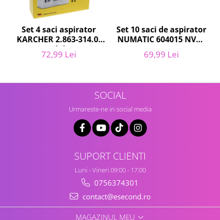
Igiena si ingrijire
Jucarii si Jocuri
Set 10 saci de aspirator
Set 4 saci aspirator
Maternitate
NUMATIC 604015 NVM-
KARCHER 2.863-314.0,
Petshop
1CH, 9L
compatibil cu WD,
69,99 Lei
72,99 Lei
Accesorii animale de companie
KWD, SE
Acvaristica
Castroane si adapatori animale
SOCIAL
Igiena animale de companie
Mobila si transport animale de
Urmareste-ne in social media
companie
Zgarzi, lese si hamuri
PC, Periferice & Software
SUPORT CLIENTI
Componente PC
Luni - Vineri 09:00 - 17:00
Desktop PC & Monitoare
0756374301
Imprimante, Scanere &
Consumabile
contact@esecond.ro
Periferice PC
MAGAZINUL MEU