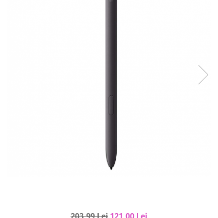
Curatenie si intretinere
Decoratiuni
Gradinarit
Hobby-uri creative
Iluminat & Electrice
Jaluzele
Kit-uri automatizari porti si usi
garaj
Mobila dormitor
Mobila gradina & terasa
Mobila Living & Dining
Organizare si depozitare
Rafturi
Sanitare
Scule electrice si unelte
Silicon, spume si solutii tehnice
Sisteme Incalzire
203,99 Lei
121,00 Lei
Textile si covoare