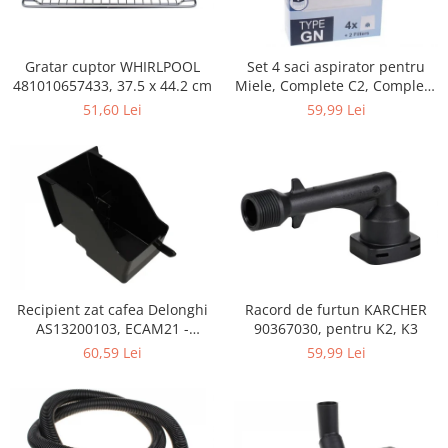
Retelistica & Supraveghere
Servere, Componente & UPS
Telecomenzi garaj
Gratar cuptor WHIRLPOOL
Set 4 saci aspirator pentru
Sport & Activitati in aer liber
481010657433, 37.5 x 44.2 cm
Miele, Complete C2, Complete
C3, Classic C1, S8, S5, S2,
51,60 Lei
59,99 Lei
Accesorii antrenament
compatibil 12281680
Accesorii Fitness
Accesorii sportive
Articole Voiaj
Camping
Ciclism
Sporturi acvatice
Sporturi de interior
Recipient zat cafea Delonghi
Racord de furtun KARCHER
TV, Audio & Foto
AS13200103, ECAM21 -
90367030, pentru K2, K3
ECAM25
Aparate Foto & Accesorii
60,59 Lei
59,99 Lei
Audio HI-FI & Profesionale
Camere video si sport
Drone si Accesorii