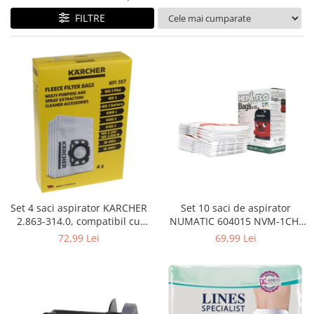
Curatenie si intretinere
FILTRE
Decoratiuni
Gradinarit
Hobby-uri creative
Iluminat & Electrice
Jaluzele
Kit-uri automatizari porti si usi
garaj
Mobila dormitor
Mobila gradina & terasa
Mobila Living & Dining
Organizare si depozitare
Set 4 saci aspirator KARCHER
Set 10 saci de aspirator
Rafturi
2.863-314.0, compatibil cu
NUMATIC 604015 NVM-1CH,
WD, KWD, SE
9L
Sanitare
72,99 Lei
69,99 Lei
Scule electrice si unelte
Silicon, spume si solutii tehnice
Sisteme Incalzire
Textile si covoare