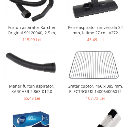
Home Cinema & Audio
Playere, Boxe & Casti
Telescoape & Optica
Televizoare & accesorii
Perie aspirator universala 32
Furtun aspirator Karcher
Bacanie
mm, latime 27 cm, V272
Original 90120040, 2.5 m,
ECONOMY
negru
45,49 Lei
115,99 Lei
Ambalaje cadouri
Cadouri
Curatenie si intretinere
Maner furtun aspirator,
Gratar cuptor, 466 x 385 mm,
KARCHER 2.863-012.0
ELECTROLUX 140064006012
65,48 Lei
107,73 Lei