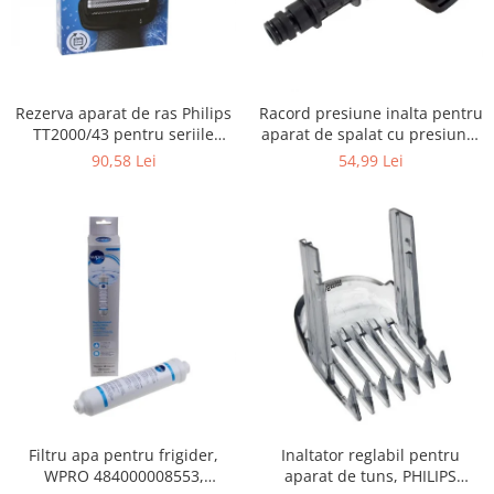
Gaming, Carti & Birotica
Birotica & Papetarie
Console, Jocuri & Accesorii
Ingrijire personala & Cosmetice
Rezerva aparat de ras Philips
Racord presiune inalta pentru
TT2000/43 pentru seriile
aparat de spalat cu presiune,
Accesorii aparate de ras electrice
Bodygroom 3000/5000/7000 si
KARCHER 9.013-355.0, K4/K5
90,58 Lei
54,99 Lei
Accesorii aparate hair styling
Click&Style
Aparate & Accesorii ingrijire
personala
Aparate cosmetice
Articole Sanatate si Wellness
Consumabile sanitare
Cosmetice si produse ingrijire
personala
Igiena dentara
Jucarii, Copii & Bebe
Camera copilului
Filtru apa pentru frigider,
Inaltator reglabil pentru
Hrana bebelusi
WPRO 484000008553,
aparat de tuns, PHILIPS