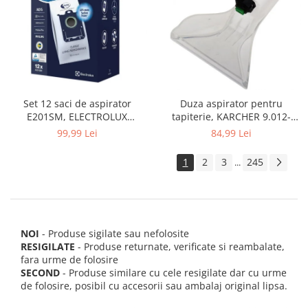
Set 12 saci de aspirator
Duza aspirator pentru
E201SM, ELECTROLUX
tapiterie, KARCHER 9.012-
9001684811, CLASSIC LONG
278.0, SE4001, SE4002, SE5100
99,99 Lei
84,99 Lei
PERFORMANCE
si SE6100
1
2
3
245
...
NOI
- Produse sigilate sau nefolosite
RESIGILATE
- Produse returnate, verificate si reambalate,
fara urme de folosire
SECOND
- Produse similare cu cele resigilate dar cu urme
de folosire, posibil cu accesorii sau ambalaj original lipsa.