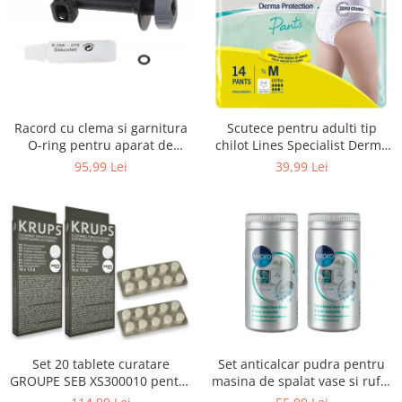
Uscatoare rufe
Utilaje si materiale de constructii
Laptop, Tablete & Telefoane
Accesorii tablete
Laptopuri si Accesorii
Racord cu clema si garnitura
Scutece pentru adulti tip
Telefoane Mobile & accesorii
O-ring pentru aparat de
chilot Lines Specialist Derma
spalat cu presiune, KARCHER
Protection Extra, 7 picaturi,
Wearable & Gadgeturi
95,99 Lei
39,99 Lei
4.064-047.0, K2, K3, K4
marimea M, 14 bucati
Electrocasnice & Climatizare
Accesorii si piese masini spalat
rufe si uscatoare
Accesorii si piese masini spalat
vase
Aparate Frigorifice
Aparate Racire Aer
Aragaze si cuptoare cu microunde
Set 20 tablete curatare
Set anticalcar pudra pentru
Climatizare & sisteme de incalzire
GROUPE SEB XS300010 pentru
masina de spalat vase si rufe,
Electrocasnice pentru Bucatarie
espressoare Krups (2x10
WPRO 484000008416, 2 x 250g