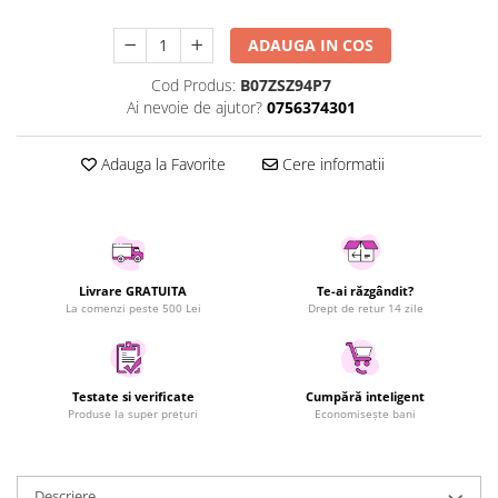
Uscatoare rufe
ADAUGA IN COS
Utilaje si materiale de constructii
Laptop, Tablete & Telefoane
Cod Produs:
B07ZSZ94P7
Ai nevoie de ajutor?
0756374301
Accesorii tablete
Laptopuri si Accesorii
Adauga la Favorite
Cere informatii
Telefoane Mobile & accesorii
Wearable & Gadgeturi
Electrocasnice & Climatizare
Accesorii si piese masini spalat
rufe si uscatoare
Livrare GRATUITA
Te-ai răzgândit?
La comenzi peste 500 Lei
Drept de retur 14 zile
Accesorii si piese masini spalat
vase
Aparate Frigorifice
Aparate Racire Aer
Testate si verificate
Cumpără inteligent
Produse la super prețuri
Economisește bani
Aragaze si cuptoare cu microunde
Climatizare & sisteme de incalzire
Electrocasnice pentru Bucatarie
Descriere