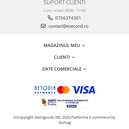
Retelistica & Supraveghere
SUPORT CLIENTI
Servere, Componente & UPS
Luni - Vineri 09:00 - 17:00
Telecomenzi garaj
0756374301
Sport & Activitati in aer liber
contact@esecond.ro
Accesorii antrenament
Accesorii Fitness
MAGAZINUL MEU
Accesorii sportive
Articole Voiaj
CLIENTI
Camping
DATE COMERCIALE
Ciclism
Sporturi acvatice
Sporturi de interior
TV, Audio & Foto
Aparate Foto & Accesorii
Audio HI-FI & Profesionale
Camere video si sport
©Copyright Demigoods SRL 2026
Platforma E-commerce by
Gomag
Drone si Accesorii