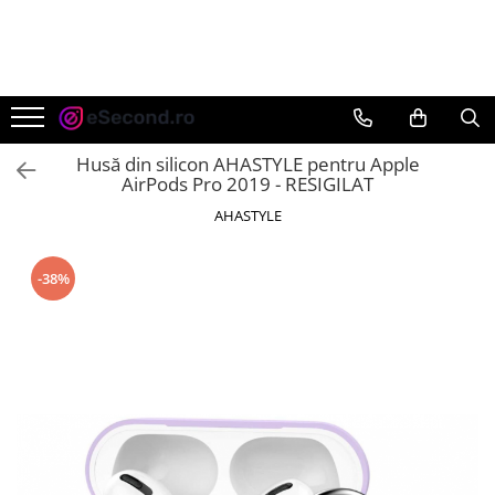
TOATE PRODUSELE
Auto Moto
Accesorii Auto
Husă din silicon AHASTYLE pentru Apple
Anvelope & Jante
AirPods Pro 2019 - RESIGILAT
Covorase auto
AHASTYLE
Echipamente pentru Atelier
Electronice Auto
-38%
Intretinere & Cosmetica auto
Moto
Reparatii si echipamente auto
Trotinete electrice
Casa, Gradina & Bricolaj
Accesorii usi
Bucatarie & Servire