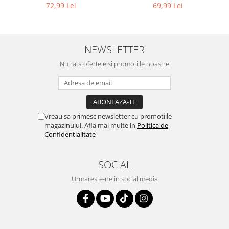
9L
compatibil cu WD, KWD, SE
Igiena si ingrijire
69,99 Lei
72,99 Lei
Jucarii si Jocuri
Maternitate
Petshop
NEWSLETTER
Accesorii animale de companie
Nu rata ofertele si promotiile noastre
Acvaristica
Castroane si adapatori animale
Igiena animale de companie
Mobila si transport animale de
Vreau sa primesc newsletter cu promotiile
companie
magazinului. Afla mai multe in
Politica de
Confidentialitate
Zgarzi, lese si hamuri
PC, Periferice & Software
SOCIAL
Componente PC
Urmareste-ne in social media
Desktop PC & Monitoare
Imprimante, Scanere &
Consumabile
Periferice PC