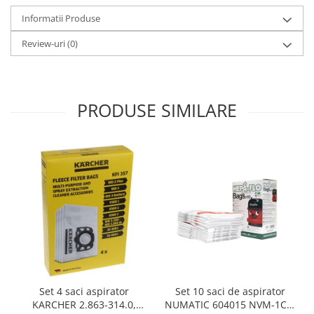
Gaming, Carti & Birotica
Informatii Produse
Birotica & Papetarie
Review-uri
(0)
Console, Jocuri & Accesorii
Ingrijire personala & Cosmetice
Accesorii aparate de ras electrice
PRODUSE SIMILARE
Accesorii aparate hair styling
Aparate & Accesorii ingrijire
personala
Aparate cosmetice
Articole Sanatate si Wellness
Consumabile sanitare
Cosmetice si produse ingrijire
personala
Igiena dentara
Jucarii, Copii & Bebe
Camera copilului
Set 10 saci de aspirator
Set 4 saci aspirator
Hrana bebelusi
NUMATIC 604015 NVM-1CH,
KARCHER 2.863-314.0,