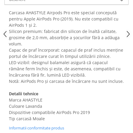
Fiare de calcat si masini de cusut
Ingrijire Locuinta
Carcasa AHASTYLE Airpods Pro este special concepută
pentru Apple AirPods Pro (2019). Nu este compatibil cu
Purificatoare de aer
AirPods 1 și 2.
Fashion
Silicon premium: fabricat din silicon de înaltă calitate,
Bijuterii
grosime de 2,0 mm, absorbție a șocurilor fără a adăuga
volum.
Ceasuri barbatesti
Capac de praf încorporat: capacul de praf inclus menține
Ceasuri dama
portul de încărcare curat în timpul utilizării zilnice.
Cutii, curele si accesorii ceasuri
LED vizibil: designul balamalei asigură că capacul
Genti si accesorii barbati
rămâne ferm închis și este, de asemenea, compatibil cu
Genti si accesorii femei
încărcarea fără fir, lumină LED vizibilă.
Notă: AirPods Pro și carcasa de încărcare nu sunt incluse.
Imbracaminte barbati
Imbracaminte femei
Detalii tehnice
Imbracaminte si Incaltaminte copii
Marca AHASTYLE
Incaltaminte barbati
Culoare Lavanda
Dispozitive compatibile AirPods Pro 2019
Incaltaminte femei
Tip carcasă Moale
Ochelari de soare
Informatii conformitate produs
Ochelari de vedere