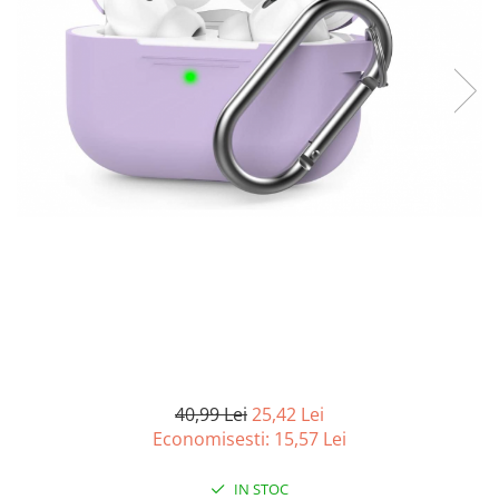
Curatenie si intretinere
Decoratiuni
Gradinarit
Hobby-uri creative
Iluminat & Electrice
Jaluzele
Kit-uri automatizari porti si usi
garaj
Mobila dormitor
Mobila gradina & terasa
Mobila Living & Dining
Organizare si depozitare
Rafturi
Sanitare
Scule electrice si unelte
40,99 Lei
25,42 Lei
Silicon, spume si solutii tehnice
Economisesti:
15,57
Lei
Sisteme Incalzire
IN STOC
Textile si covoare