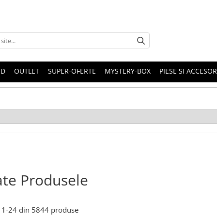
ND
OUTLET
SUPER-OFERTE
MYSTERY-BOX
PIESE SI ACCESO
te Produsele
1-
24
din
5844
produse