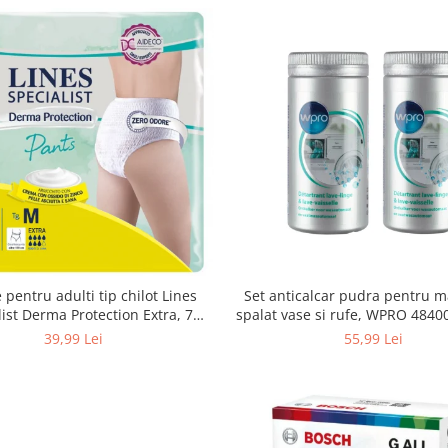
Set anticalcar pudra pentru m
 pentru adulti tip chilot Lines
spalat vase si rufe, WPRO 484
list Derma Protection Extra, 7
2 x 250g
turi, marimea M, 14 bucati
55,99 Lei
39,99 Lei