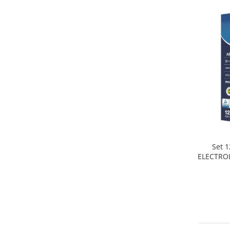
Home Cinema & Audio
Playere, Boxe & Casti
Telescoape & Optica
Televizoare & accesorii
Bacanie
Ambalaje cadouri
Cadouri
Curatenie si intretinere
Set 1
ELECTROL