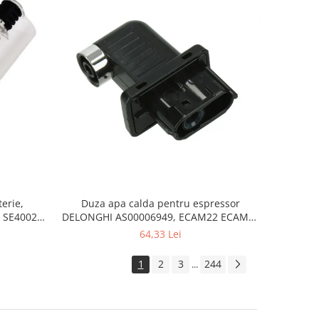
erie,
Duza apa calda pentru espressor
 SE4002,
DELONGHI AS00006949, ECAM22 ECAM29
FEB29 ECAM3
64,33 Lei
1
2
3
244
...