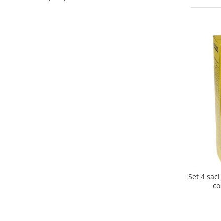
Curatenie si intretinere
Decoratiuni
Gradinarit
Hobby-uri creative
Iluminat & Electrice
Jaluzele
Kit-uri automatizari porti si usi
garaj
Mobila dormitor
Mobila gradina & terasa
Mobila Living & Dining
Organizare si depozitare
Rafturi
Sanitare
Set 4 sac
Scule electrice si unelte
co
Silicon, spume si solutii tehnice
Sisteme Incalzire
Textile si covoare