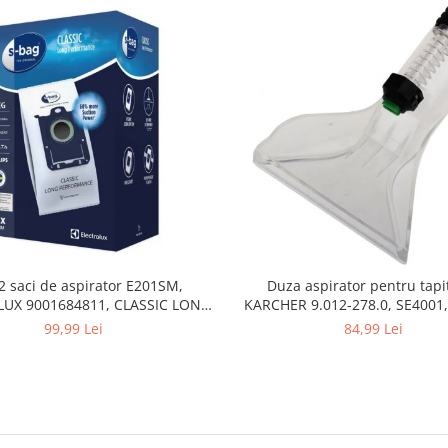
2 saci de aspirator E201SM,
Duza aspirator pentru tapit
UX 9001684811, CLASSIC LONG
KARCHER 9.012-278.0, SE4001,
PERFORMANCE
SE5100 si SE6100
99,99 Lei
84,99 Lei