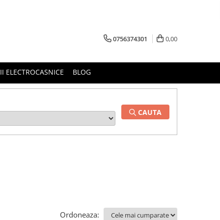
0756374301
0,00
RII ELECTROCASNICE
BLOG
CAUTA
Ordoneaza: