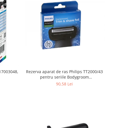
Rezerva aparat de ras Philips TT2000/43
 17003048,
pentru seriile Bodygroom
3000/5000/7000 si Click&Style
90,58 Lei