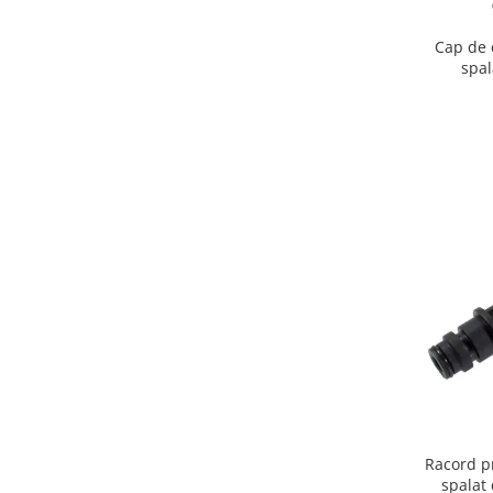
Igiena si ingrijire
Jucarii si Jocuri
Cap de 
spa
Maternitate
Petshop
Accesorii animale de companie
Acvaristica
Castroane si adapatori animale
Igiena animale de companie
Mobila si transport animale de
companie
Zgarzi, lese si hamuri
PC, Periferice & Software
Componente PC
Desktop PC & Monitoare
Imprimante, Scanere &
Consumabile
Racord p
Periferice PC
spalat