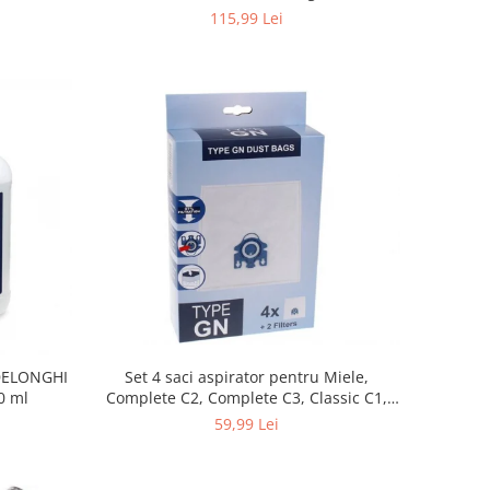
115,99 Lei
 DELONGHI
Set 4 saci aspirator pentru Miele,
0 ml
Complete C2, Complete C3, Classic C1,
S8, S5, S2, compatibil 12281680
59,99 Lei