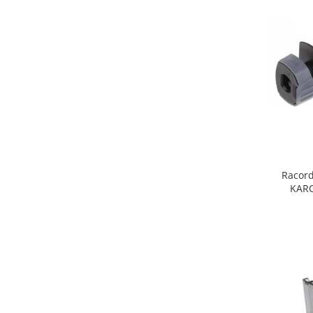
Fiare de calcat si masini de cusut
Ingrijire Locuinta
Purificatoare de aer
Fashion
Bijuterii
Ceasuri barbatesti
Ceasuri dama
Cutii, curele si accesorii ceasuri
Genti si accesorii barbati
Racord
Genti si accesorii femei
KARC
Imbracaminte barbati
Imbracaminte femei
Imbracaminte si Incaltaminte copii
Incaltaminte barbati
Incaltaminte femei
Ochelari de soare
Ochelari de vedere