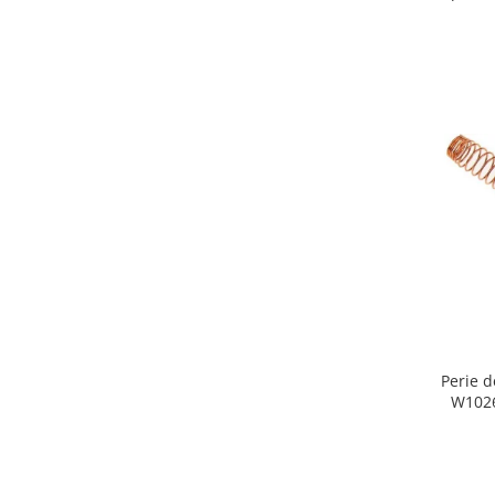
Retelistica & Supraveghere
Servere, Componente & UPS
Telecomenzi garaj
Sport & Activitati in aer liber
Accesorii antrenament
Accesorii Fitness
Accesorii sportive
Articole Voiaj
Camping
Ciclism
Sporturi acvatice
Sporturi de interior
TV, Audio & Foto
Perie 
Aparate Foto & Accesorii
W10260958, 6
Audio HI-FI & Profesionale
Camere video si sport
Drone si Accesorii