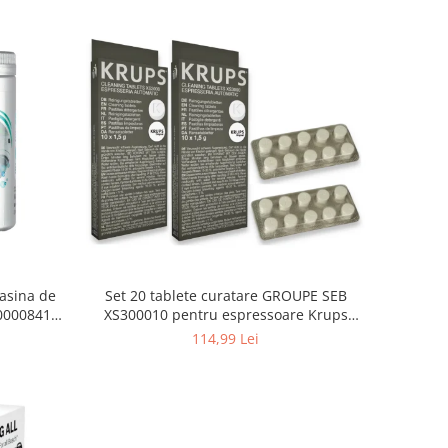
asina de
Set 20 tablete curatare GROUPE SEB
000008416,
XS300010 pentru espressoare Krups
(2x10 tablete)
114,99 Lei