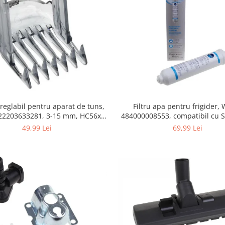
Filtru apa pentru frigider
 reglabil pentru aparat de tuns,
484000008553, compatibil cu 
422203633281, 3-15 mm, HC56xx,
AEG, Bosch, LG, Zanussi, G
HC76xx
69,99 Lei
49,99 Lei