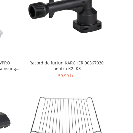
, WPRO
Racord de furtun KARCHER 90367030,
Samsung,
pentru K2, K3
orenje
59,99 Lei