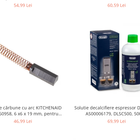
355.0, K4/K5
54,99 Lei
60,59 Lei
de cărbune cu arc KITCHENAID
Solutie decalcifiere espressor
 x6 x 19 mm, pentru
AS00006179, DLSC500, 50
5KSM15
46,99 Lei
69,99 Lei