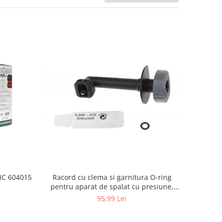
Racord cu clema si garnitura O-ring
TIC 604015
pentru aparat de spalat cu presiune,
KARCHER 4.064-047.0, K2, K3, K4
95,99 Lei