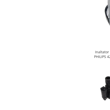
Gaming, Carti & Birotica
Birotica & Papetarie
Console, Jocuri & Accesorii
Ingrijire personala & Cosmetice
Accesorii aparate de ras electrice
Accesorii aparate hair styling
Aparate & Accesorii ingrijire
personala
Inaltator
Aparate cosmetice
PHILIPS 
Articole Sanatate si Wellness
Consumabile sanitare
Cosmetice si produse ingrijire
personala
Igiena dentara
Jucarii, Copii & Bebe
Camera copilului
Hrana bebelusi