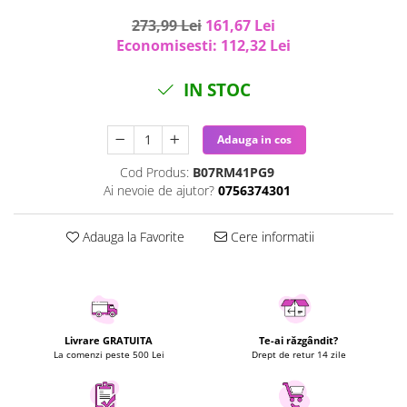
Uscatoare rufe
273,99 Lei
161,67 Lei
Utilaje si materiale de constructii
Economisesti:
112,32
Lei
Laptop, Tablete & Telefoane
IN STOC
Accesorii tablete
Laptopuri si Accesorii
Adauga in cos
Telefoane Mobile & accesorii
Wearable & Gadgeturi
Cod Produs:
B07RM41PG9
Electrocasnice & Climatizare
Ai nevoie de ajutor?
0756374301
Accesorii si piese masini spalat
rufe si uscatoare
Adauga la Favorite
Cere informatii
Accesorii si piese masini spalat
vase
Aparate Frigorifice
Aparate Racire Aer
Livrare GRATUITA
Te-ai răzgândit?
Aragaze si cuptoare cu microunde
La comenzi peste 500 Lei
Drept de retur 14 zile
Climatizare & sisteme de incalzire
Electrocasnice pentru Bucatarie