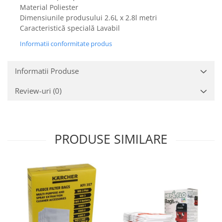
Gaming, Carti & Birotica
Material Poliester
Dimensiunile produsului 2.6L x 2.8l metri
Birotica & Papetarie
Caracteristică specială Lavabil
Console, Jocuri & Accesorii
Informatii conformitate produs
Ingrijire personala & Cosmetice
Accesorii aparate de ras electrice
Informatii Produse
Accesorii aparate hair styling
Aparate & Accesorii ingrijire
Review-uri
(0)
personala
Aparate cosmetice
Articole Sanatate si Wellness
PRODUSE SIMILARE
Consumabile sanitare
Cosmetice si produse ingrijire
personala
Igiena dentara
Jucarii, Copii & Bebe
Camera copilului
Hrana bebelusi