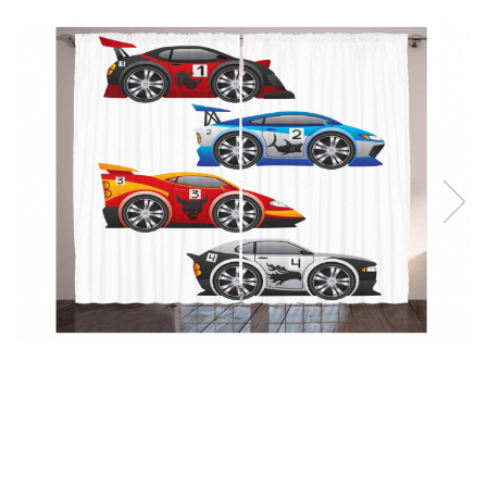
Curatenie si intretinere
Decoratiuni
Gradinarit
Hobby-uri creative
Iluminat & Electrice
Jaluzele
Kit-uri automatizari porti si usi
garaj
Mobila dormitor
Mobila gradina & terasa
Mobila Living & Dining
Organizare si depozitare
Rafturi
Sanitare
Scule electrice si unelte
Silicon, spume si solutii tehnice
Sisteme Incalzire
Textile si covoare