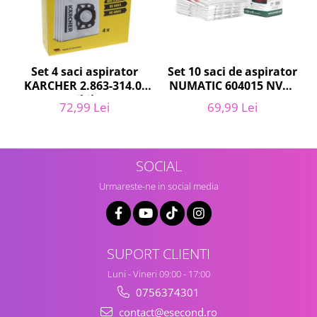
Igiena si ingrijire
Jucarii si Jocuri
Maternitate
Petshop
Set 10 saci de aspirator
Set 4 saci aspirator
Accesorii animale de companie
NUMATIC 604015 NVM-
KARCHER 2.863-314.0,
1CH, 9L
compatibil cu WD,
Acvaristica
69,99 Lei
72,99 Lei
KWD, SE
Castroane si adapatori animale
Igiena animale de companie
Mobila si transport animale de
SOCIAL
companie
Urmareste-ne in social media
Zgarzi, lese si hamuri
PC, Periferice & Software
Componente PC
Desktop PC & Monitoare
SUPORT CLIENTI
Imprimante, Scanere &
Luni - Vineri 09:00 - 17:00
Consumabile
0756374301
Periferice PC
contact@esecond.ro