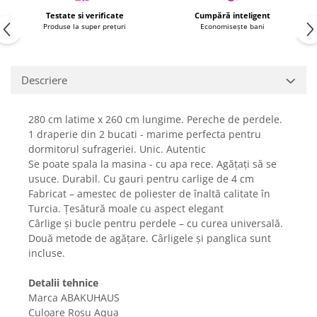
Fiare de calcat si masini de cusut
Testate si verificate
Cumpără inteligent
Ingrijire Locuinta
Produse la super prețuri
Economisește bani
Purificatoare de aer
Fashion
Descriere
Bijuterii
Ceasuri barbatesti
280 cm latime x 260 cm lungime. Pereche de perdele.
Ceasuri dama
1 draperie din 2 bucati - marime perfecta pentru
Cutii, curele si accesorii ceasuri
dormitorul sufrageriei. Unic. Autentic
Genti si accesorii barbati
Se poate spala la masina - cu apa rece. Agățați să se
Genti si accesorii femei
usuce. Durabil. Cu gauri pentru carlige de 4 cm
Fabricat – amestec de poliester de înaltă calitate în
Imbracaminte barbati
Turcia. Țesătură moale cu aspect elegant
Imbracaminte femei
Cârlige și bucle pentru perdele – cu curea universală.
Imbracaminte si Incaltaminte copii
Două metode de agățare. Cârligele și panglica sunt
Incaltaminte barbati
incluse.
Incaltaminte femei
Detalii tehnice
Ochelari de soare
Marca ABAKUHAUS
Ochelari de vedere
Culoare Roșu Aqua