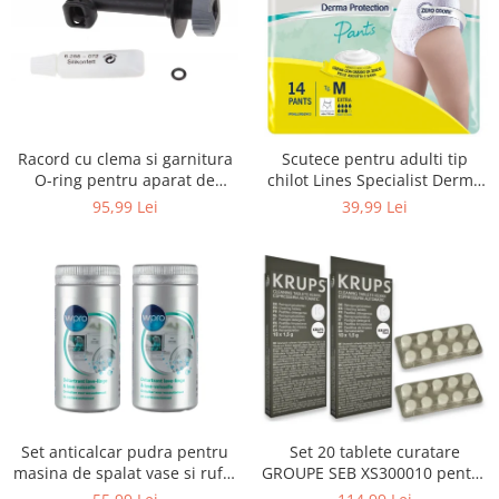
Uscatoare rufe
Utilaje si materiale de constructii
Laptop, Tablete & Telefoane
Accesorii tablete
Laptopuri si Accesorii
Racord cu clema si garnitura
Scutece pentru adulti tip
Telefoane Mobile & accesorii
O-ring pentru aparat de
chilot Lines Specialist Derma
spalat cu presiune, KARCHER
Protection Extra, 7 picaturi,
Wearable & Gadgeturi
95,99 Lei
39,99 Lei
4.064-047.0, K2, K3, K4
marimea M, 14 bucati
Electrocasnice & Climatizare
Accesorii si piese masini spalat
rufe si uscatoare
Accesorii si piese masini spalat
vase
Aparate Frigorifice
Aparate Racire Aer
Aragaze si cuptoare cu microunde
Set anticalcar pudra pentru
Set 20 tablete curatare
Climatizare & sisteme de incalzire
masina de spalat vase si rufe,
GROUPE SEB XS300010 pentru
Electrocasnice pentru Bucatarie
WPRO 484000008416, 2 x 250g
espressoare Krups (2x10