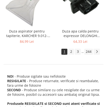
Duza apa calda pentru
Duza aspirator pentru
espressor DELONGHI
tapiterie, KARCHER 9.012-
AS00006949, ECAM22 ECAM29
278.0, SE4001, SE4002, SE5100
64,33 Lei
84,99 Lei
FEB29 ECAM3
si SE6100
1
2
3
244
...
NOI
- Produse sigilate sau nefolosite
RESIGILATE
- Produse returnate, verificate si reambalate,
fara urme de folosire
SECOND
- Produse similare cu cele resigilate dar cu urme
de folosire, posibil cu accesorii sau ambalaj original lipsa.
Produsele RESIGILATE si SECOND sunt atent verificate si