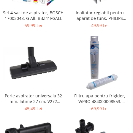
Gaming, Carti & Birotica
Set 4 saci de aspirator, BOSCH
Inaltator reglabil pentru
Birotica & Papetarie
17003048, G All, BBZ41FGALL
aparat de tuns, PHILIPS
Console, Jocuri & Accesorii
422203633281, 3-15 mm,
59,99 Lei
49,99 Lei
Ingrijire personala & Cosmetice
HC56xx, HC76xx
Accesorii aparate de ras electrice
Accesorii aparate hair styling
Aparate & Accesorii ingrijire
personala
Aparate cosmetice
Articole Sanatate si Wellness
Consumabile sanitare
Cosmetice si produse ingrijire
Perie aspirator universala 32
Filtru apa pentru frigider,
personala
mm, latime 27 cm, V272
WPRO 484000008553,
Igiena dentara
ECONOMY
compatibil cu Samsung, AEG,
45,49 Lei
69,99 Lei
Jucarii, Copii & Bebe
Bosch, LG, Zanussi, Gorenje
Camera copilului
Hrana bebelusi