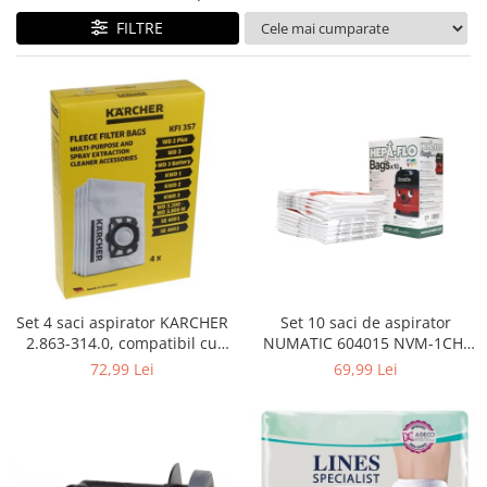
Curatenie si intretinere
FILTRE
Decoratiuni
Gradinarit
Hobby-uri creative
Iluminat & Electrice
Jaluzele
Kit-uri automatizari porti si usi
garaj
Mobila dormitor
Mobila gradina & terasa
Mobila Living & Dining
Organizare si depozitare
Set 4 saci aspirator KARCHER
Set 10 saci de aspirator
Rafturi
2.863-314.0, compatibil cu
NUMATIC 604015 NVM-1CH,
WD, KWD, SE
9L
Sanitare
72,99 Lei
69,99 Lei
Scule electrice si unelte
Silicon, spume si solutii tehnice
Sisteme Incalzire
Textile si covoare