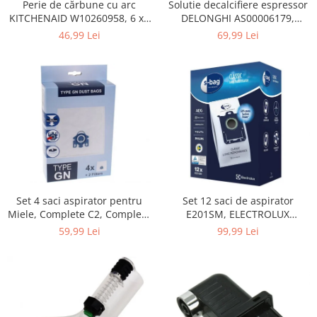
Home Cinema & Audio
Perie de cărbune cu arc
Solutie decalcifiere espressor
KITCHENAID W10260958, 6 x6
DELONGHI AS00006179,
Playere, Boxe & Casti
x 19 mm, pentru 5KSM15
DLSC500, 500 ml
46,99 Lei
69,99 Lei
Telescoape & Optica
Televizoare & accesorii
Bacanie
Ambalaje cadouri
Cadouri
Curatenie si intretinere
Set 4 saci aspirator pentru
Set 12 saci de aspirator
Miele, Complete C2, Complete
E201SM, ELECTROLUX
C3, Classic C1, S8, S5, S2,
9001684811, CLASSIC LONG
59,99 Lei
99,99 Lei
compatibil 12281680
PERFORMANCE