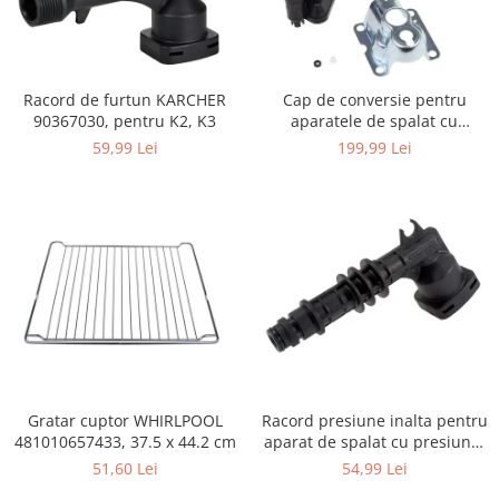
Igiena si ingrijire
Jucarii si Jocuri
Maternitate
Petshop
Racord de furtun KARCHER
Cap de conversie pentru
90367030, pentru K2, K3
aparatele de spalat cu
Accesorii animale de companie
presiune KARCHER K
59,99 Lei
199,99 Lei
Acvaristica
Castroane si adapatori animale
Igiena animale de companie
Mobila si transport animale de
companie
Zgarzi, lese si hamuri
PC, Periferice & Software
Componente PC
Desktop PC & Monitoare
Gratar cuptor WHIRLPOOL
Racord presiune inalta pentru
Imprimante, Scanere &
481010657433, 37.5 x 44.2 cm
aparat de spalat cu presiune,
Consumabile
KARCHER 9.013-355.0, K4/K5
51,60 Lei
54,99 Lei
Periferice PC