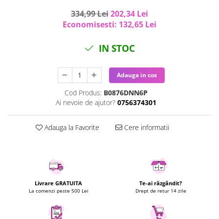
Uscatoare rufe
334,99 Lei
202,34 Lei
Utilaje si materiale de constructii
Economisesti:
132,65
Lei
Laptop, Tablete & Telefoane
IN STOC
Accesorii tablete
Laptopuri si Accesorii
Adauga in cos
Telefoane Mobile & accesorii
Wearable & Gadgeturi
Cod Produs:
B0876DNN6P
Electrocasnice & Climatizare
Ai nevoie de ajutor?
0756374301
Accesorii si piese masini spalat
rufe si uscatoare
Adauga la Favorite
Cere informatii
Accesorii si piese masini spalat
vase
Aparate Frigorifice
Aparate Racire Aer
Livrare GRATUITA
Te-ai răzgândit?
Aragaze si cuptoare cu microunde
La comenzi peste 500 Lei
Drept de retur 14 zile
Climatizare & sisteme de incalzire
Electrocasnice pentru Bucatarie