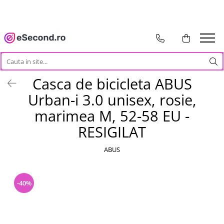
TOATE PRODUSELE
Auto Moto
Accesorii Auto
Casca de bicicleta ABUS
Anvelope & Jante
Urban-i 3.0 unisex, rosie,
Covorase auto
Echipamente pentru Atelier
marimea M, 52-58 EU -
Electronice Auto
RESIGILAT
Intretinere & Cosmetica auto
Moto
ABUS
Reparatii si echipamente auto
Trotinete electrice
-40%
Casa, Gradina & Bricolaj
Accesorii usi
Bucatarie & Servire