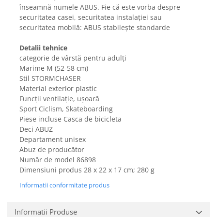
Gaming, Carti & Birotica
înseamnă numele ABUS. Fie că este vorba despre
securitatea casei, securitatea instalației sau
Birotica & Papetarie
securitatea mobilă: ABUS stabilește standarde
Console, Jocuri & Accesorii
Ingrijire personala & Cosmetice
Detalii tehnice
categorie de vârstă pentru adulți
Accesorii aparate de ras electrice
Marime M (52-58 cm)
Accesorii aparate hair styling
Stil ‎STORMCHASER
Aparate & Accesorii ingrijire
Material exterior plastic
personala
Funcții ventilație, ușoară
Aparate cosmetice
Sport Ciclism, Skateboarding
Piese incluse Casca de bicicleta
Articole Sanatate si Wellness
Deci ABUZ
Consumabile sanitare
Departament unisex
Cosmetice si produse ingrijire
Abuz de producător
personala
Număr de model 86898
Igiena dentara
Dimensiuni produs ‎28 x 22 x 17 cm; 280 g
Jucarii, Copii & Bebe
Informatii conformitate produs
Camera copilului
Hrana bebelusi
Informatii Produse