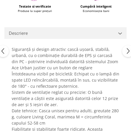
Fiare de calcat si masini de cusut
Testate si verificate
Cumpără inteligent
Ingrijire Locuinta
Produse la super prețuri
Economisește bani
Purificatoare de aer
Fashion
Descriere
Bijuterii
Ceasuri barbatesti
Siguranță și design atractiv: cască ușoară, stabilă,
Ceasuri dama
urbană, cu o combinație durabilă de EPS și carcasă
Cutii, curele si accesorii ceasuri
din PC - potrivire individuală datorită sistemului Zoom
Genti si accesorii barbati
Ace Urban justier cu un buton de reglare
Genti si accesorii femei
Întotdeauna vizibil pe bicicletă: Echipat cu o lampă din
spate LED reîncărcabilă, montată în sus, cu vizibilitate
Imbracaminte barbati
de 180° - cu reflectoare puternice.
Imbracaminte femei
Sistem de ventilație reglat cu precizie: O bună
Imbracaminte si Incaltaminte copii
ventilație a căștii este asigurată datorită celor 12 prize
Incaltaminte barbati
de aer și 5 ieșiri de aer.
Date tehnice: Casca unisex pentru adulti, greutate 280
Incaltaminte femei
g, culoare Living Coral, marimea M = circumferinta
Ochelari de soare
capului 52-58 cm​
Ochelari de vedere
Fiabilitate și stabilitate foarte ridicate. Aceasta