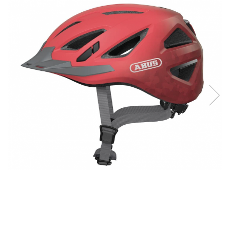
Curatenie si intretinere
Decoratiuni
Gradinarit
Hobby-uri creative
Iluminat & Electrice
Jaluzele
Kit-uri automatizari porti si usi
garaj
Mobila dormitor
Mobila gradina & terasa
Mobila Living & Dining
Organizare si depozitare
Rafturi
Sanitare
Scule electrice si unelte
Silicon, spume si solutii tehnice
Sisteme Incalzire
Textile si covoare