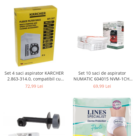
Curatenie si intretinere
Decoratiuni
Gradinarit
Hobby-uri creative
Iluminat & Electrice
Jaluzele
Kit-uri automatizari porti si usi
garaj
Mobila dormitor
Mobila gradina & terasa
Set 4 saci aspirator KARCHER
Set 10 saci de aspirator
2.863-314.0, compatibil cu
NUMATIC 604015 NVM-1CH,
Mobila Living & Dining
WD, KWD, SE
9L
72,99 Lei
69,99 Lei
Organizare si depozitare
Rafturi
Sanitare
Scule electrice si unelte
Silicon, spume si solutii tehnice
Sisteme Incalzire
Textile si covoare