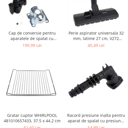
Igiena si ingrijire
Jucarii si Jocuri
Maternitate
Petshop
Cap de conversie pentru
Perie aspirator universala 32
Accesorii animale de companie
aparatele de spalat cu
mm, latime 27 cm, V272
Acvaristica
presiune KARCHER K
ECONOMY
199,99 Lei
45,49 Lei
Castroane si adapatori animale
Igiena animale de companie
Mobila si transport animale de
companie
Zgarzi, lese si hamuri
PC, Periferice & Software
Componente PC
Desktop PC & Monitoare
Imprimante, Scanere &
Consumabile
Gratar cuptor WHIRLPOOL
Racord presiune inalta pentru
481010657433, 37.5 x 44.2 cm
aparat de spalat cu presiune,
Periferice PC
KARCHER 9.013-355.0, K4/K5
51,60 Lei
54,99 Lei