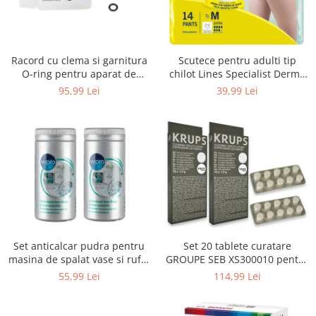
Uscatoare rufe
Utilaje si materiale de constructii
Laptop, Tablete & Telefoane
Racord cu clema si garnitura
Scutece pentru adulti tip
Accesorii tablete
O-ring pentru aparat de
chilot Lines Specialist Derma
spalat cu presiune, KARCHER
Protection Extra, 7 picaturi,
95,99 Lei
39,99 Lei
Laptopuri si Accesorii
4.064-047.0, K2, K3, K4
marimea M, 14 bucati
Telefoane Mobile & accesorii
Wearable & Gadgeturi
Electrocasnice & Climatizare
Accesorii si piese masini spalat
rufe si uscatoare
Accesorii si piese masini spalat
vase
Aparate Frigorifice
Set anticalcar pudra pentru
Set 20 tablete curatare
Aparate Racire Aer
masina de spalat vase si rufe,
GROUPE SEB XS300010 pentru
Aragaze si cuptoare cu microunde
WPRO 484000008416, 2 x 250g
espressoare Krups (2x10
55,99 Lei
114,99 Lei
tablete)
Climatizare & sisteme de incalzire
Electrocasnice pentru Bucatarie