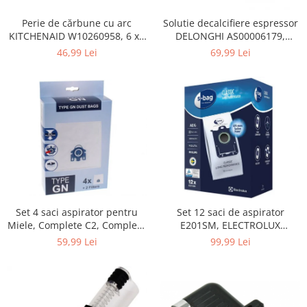
Home Cinema & Audio
Playere, Boxe & Casti
Perie de cărbune cu arc
Solutie decalcifiere espressor
KITCHENAID W10260958, 6 x6
DELONGHI AS00006179,
Telescoape & Optica
x 19 mm, pentru 5KSM15
DLSC500, 500 ml
46,99 Lei
69,99 Lei
Televizoare & accesorii
Bacanie
Ambalaje cadouri
Cadouri
Curatenie si intretinere
Set 4 saci aspirator pentru
Set 12 saci de aspirator
Miele, Complete C2, Complete
E201SM, ELECTROLUX
C3, Classic C1, S8, S5, S2,
9001684811, CLASSIC LONG
59,99 Lei
99,99 Lei
compatibil 12281680
PERFORMANCE