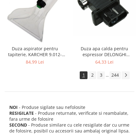
Duza apa calda pentru
Duza aspirator pentru
espressor DELONGHI
tapiterie, KARCHER 9.012-
AS00006949, ECAM22 ECAM29
278.0, SE4001, SE4002, SE5100
64,33 Lei
84,99 Lei
FEB29 ECAM3
si SE6100
1
2
3
244
...
NOI
- Produse sigilate sau nefolosite
RESIGILATE
- Produse returnate, verificate si reambalate,
fara urme de folosire
SECOND
- Produse similare cu cele resigilate dar cu urme
de folosire, posibil cu accesorii sau ambalaj original lipsa.