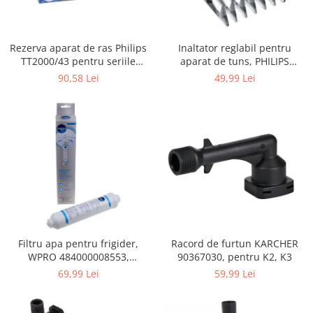
Gaming, Carti & Birotica
Birotica & Papetarie
Rezerva aparat de ras Philips
Inaltator reglabil pentru
Console, Jocuri & Accesorii
TT2000/43 pentru seriile
aparat de tuns, PHILIPS
Ingrijire personala & Cosmetice
Bodygroom 3000/5000/7000 si
422203633281, 3-15 mm,
90,58 Lei
49,99 Lei
Click&Style
HC56xx, HC76xx
Accesorii aparate de ras electrice
Accesorii aparate hair styling
Aparate & Accesorii ingrijire
personala
Aparate cosmetice
Articole Sanatate si Wellness
Consumabile sanitare
Cosmetice si produse ingrijire
personala
Filtru apa pentru frigider,
Racord de furtun KARCHER
Igiena dentara
WPRO 484000008553,
90367030, pentru K2, K3
Jucarii, Copii & Bebe
compatibil cu Samsung, AEG,
69,99 Lei
59,99 Lei
Bosch, LG, Zanussi, Gorenje
Camera copilului
Hrana bebelusi