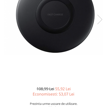
Curatenie si intretinere
Decoratiuni
Gradinarit
Hobby-uri creative
Iluminat & Electrice
Jaluzele
Kit-uri automatizari porti si usi
garaj
Mobila dormitor
Mobila gradina & terasa
Mobila Living & Dining
Organizare si depozitare
Rafturi
Sanitare
Scule electrice si unelte
108,99 Lei
55,92 Lei
Silicon, spume si solutii tehnice
Economisesti:
53,07
Lei
Sisteme Incalzire
Prezinta urme usoare de utilizare.
Textile si covoare