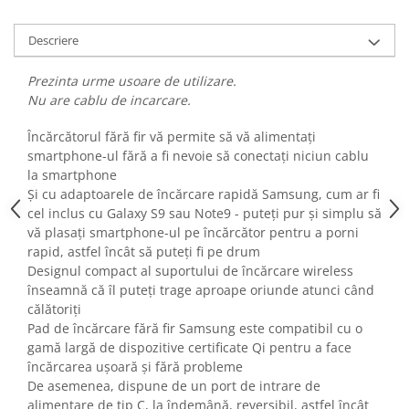
Fiare de calcat si masini de cusut
Ingrijire Locuinta
Descriere
Purificatoare de aer
Prezinta urme usoare de utilizare.
Fashion
Nu are cablu de incarcare.
Bijuterii
Ceasuri barbatesti
Încărcătorul fără fir vă permite să vă alimentați
smartphone-ul fără a fi nevoie să conectați niciun cablu
Ceasuri dama
la smartphone
Cutii, curele si accesorii ceasuri
Și cu adaptoarele de încărcare rapidă Samsung, cum ar fi
Genti si accesorii barbati
cel inclus cu Galaxy S9 sau Note9 - puteți pur și simplu să
Genti si accesorii femei
vă plasați smartphone-ul pe încărcător pentru a porni
rapid, astfel încât să puteți fi pe drum
Imbracaminte barbati
Designul compact al suportului de încărcare wireless
Imbracaminte femei
înseamnă că îl puteți trage aproape oriunde atunci când
Imbracaminte si Incaltaminte copii
călătoriți
Incaltaminte barbati
Pad de încărcare fără fir Samsung este compatibil cu o
gamă largă de dispozitive certificate Qi pentru a face
Incaltaminte femei
încărcarea ușoară și fără probleme
Ochelari de soare
De asemenea, dispune de un port de intrare de
Ochelari de vedere
alimentare de tip C, la îndemână, reversibil, astfel încât