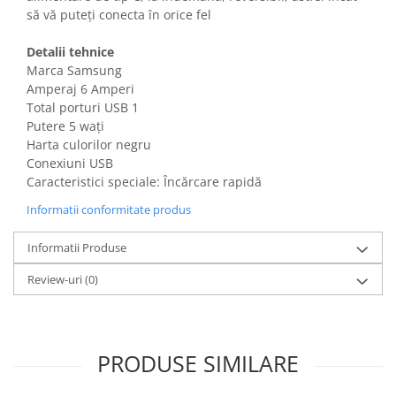
Gaming, Carti & Birotica
să vă puteți conecta în orice fel
Birotica & Papetarie
Detalii tehnice
Console, Jocuri & Accesorii
Marca Samsung
Ingrijire personala & Cosmetice
Amperaj 6 Amperi
Total porturi USB 1
Accesorii aparate de ras electrice
Putere 5 wați
Accesorii aparate hair styling
Harta culorilor negru
Aparate & Accesorii ingrijire
Conexiuni USB
personala
Caracteristici speciale: Încărcare rapidă
Aparate cosmetice
Informatii conformitate produs
Articole Sanatate si Wellness
Consumabile sanitare
Informatii Produse
Cosmetice si produse ingrijire
Review-uri
(0)
personala
Igiena dentara
Jucarii, Copii & Bebe
PRODUSE SIMILARE
Camera copilului
Hrana bebelusi