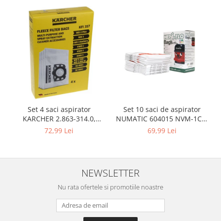
Igiena si ingrijire
Jucarii si Jocuri
Maternitate
Petshop
Accesorii animale de companie
Acvaristica
Castroane si adapatori animale
Igiena animale de companie
Set 10 saci de aspirator
Set 4 saci aspirator
Mobila si transport animale de
NUMATIC 604015 NVM-1CH,
KARCHER 2.863-314.0,
companie
9L
compatibil cu WD, KWD, SE
69,99 Lei
72,99 Lei
Zgarzi, lese si hamuri
PC, Periferice & Software
Componente PC
NEWSLETTER
Desktop PC & Monitoare
Imprimante, Scanere &
Nu rata ofertele si promotiile noastre
Consumabile
Periferice PC