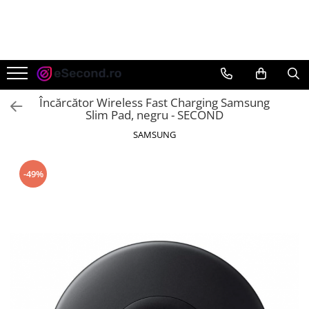
TOATE PRODUSELE
Auto Moto
Accesorii Auto
Încărcător Wireless Fast Charging Samsung
Anvelope & Jante
Slim Pad, negru - SECOND
Covorase auto
SAMSUNG
Echipamente pentru Atelier
Electronice Auto
-49%
Intretinere & Cosmetica auto
Moto
Reparatii si echipamente auto
Trotinete electrice
Casa, Gradina & Bricolaj
Accesorii usi
Bucatarie & Servire