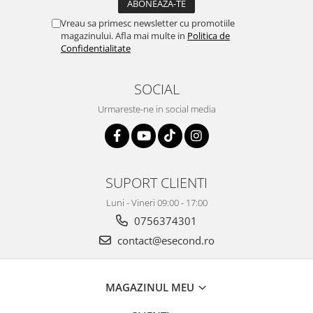
Retelistica & Supraveghere
Servere, Componente & UPS
Vreau sa primesc newsletter cu promotiile
magazinului. Afla mai multe in
Politica de
Telecomenzi garaj
Confidentialitate
Sport & Activitati in aer liber
Accesorii antrenament
SOCIAL
Accesorii Fitness
Urmareste-ne in social media
Accesorii sportive
Articole Voiaj
Camping
Ciclism
SUPORT CLIENTI
Sporturi acvatice
Luni - Vineri 09:00 - 17:00
Sporturi de interior
0756374301
TV, Audio & Foto
contact@esecond.ro
Aparate Foto & Accesorii
Audio HI-FI & Profesionale
Camere video si sport
MAGAZINUL MEU
Drone si Accesorii