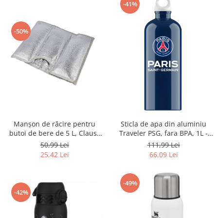
-41%
Igiena si ingrijire
Jucarii si Jocuri
Maternitate
-50%
Petshop
Accesorii animale de companie
Acvaristica
Castroane si adapatori animale
Igiena animale de companie
Mobila si transport animale de
companie
Manșon de răcire pentru
Sticla de apa din aluminiu
Zgarzi, lese si hamuri
butoi de bere de 5 L, Clauss
Traveler PSG, fara BPA, 1L -
Cl-60002 00 - RESIGILAT
RESIGILAT
PC, Periferice & Software
50,99 Lei
111,99 Lei
25,42 Lei
66,09 Lei
Componente PC
Desktop PC & Monitoare
-49%
Imprimante, Scanere &
-42%
Consumabile
Periferice PC