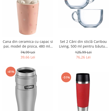
Fiare de calcat si masini de cusut
Ingrijire Locuinta
Purificatoare de aer
Fashion
Bijuterii
Ceasuri barbatesti
Set 2 Căni din sticlă Caribou
Cana din ceramica cu capac si
Ceasuri dama
Living, 500 ml pentru băuturi
pai, model de pisica, 480 ml -
Cutii, curele si accesorii ceasuri
calde, ceai, cafea, ciocolată
RESIGILAT
125,99 Lei
74,99 Lei
caldă - RESIGILAT
Genti si accesorii barbati
76,26 Lei
39,66 Lei
Genti si accesorii femei
Imbracaminte barbati
-41%
Imbracaminte femei
-51%
Imbracaminte si Incaltaminte copii
Incaltaminte barbati
Incaltaminte femei
Ochelari de soare
Ochelari de vedere