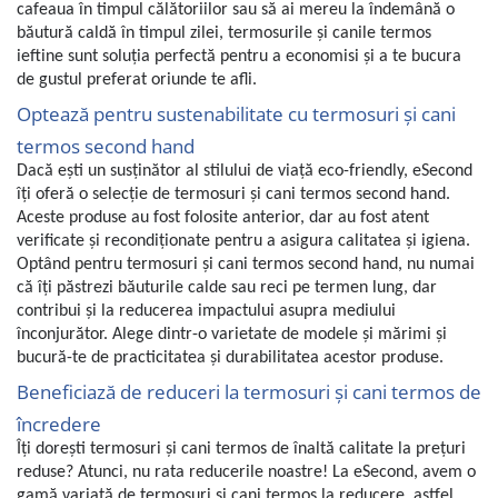
Home Cinema & Audio
cafeaua în timpul călătoriilor sau să ai mereu la îndemână o
Playere, Boxe & Casti
băutură caldă în timpul zilei, termosurile și canile termos
ieftine sunt soluția perfectă pentru a economisi și a te bucura
Telescoape & Optica
de gustul preferat oriunde te afli.
Televizoare & accesorii
Optează pentru sustenabilitate cu termosuri și cani
Bacanie
termos second hand
Ambalaje cadouri
Dacă ești un susținător al stilului de viață eco-friendly, eSecond
Cadouri
îți oferă o selecție de termosuri și cani termos second hand.
Curatenie si intretinere
Aceste produse au fost folosite anterior, dar au fost atent
verificate și recondiționate pentru a asigura calitatea și igiena.
Optând pentru termosuri și cani termos second hand, nu numai
că îți păstrezi băuturile calde sau reci pe termen lung, dar
contribui și la reducerea impactului asupra mediului
înconjurător. Alege dintr-o varietate de modele și mărimi și
bucură-te de practicitatea și durabilitatea acestor produse.
Beneficiază de reduceri la termosuri și cani termos de
încredere
Îți dorești termosuri și cani termos de înaltă calitate la prețuri
reduse? Atunci, nu rata reducerile noastre! La eSecond, avem o
gamă variată de termosuri și cani termos la reducere, astfel