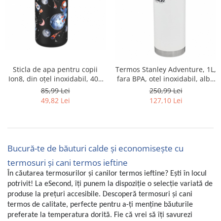
Retelistica & Supraveghere
Servere, Componente & UPS
Telecomenzi garaj
Sport & Activitati in aer liber
Accesorii antrenament
Accesorii Fitness
Sticla de apa pentru copii
Termos Stanley Adventure, 1L,
Ion8, din oțel inoxidabil, 400
fara BPA, otel inoxidabil, alb -
Accesorii sportive
ml - RESIGILAT
SECOND
85,99 Lei
250,99 Lei
Articole Voiaj
49,82 Lei
127,10 Lei
Camping
Ciclism
Sporturi acvatice
Sporturi de interior
Bucură-te de băuturi calde și economisește cu
TV, Audio & Foto
termosuri și cani termos ieftine
Aparate Foto & Accesorii
În căutarea termosurilor și canilor termos ieftine? Ești în locul
potrivit! La eSecond, îți punem la dispoziție o selecție variată de
Audio HI-FI & Profesionale
produse la prețuri accesibile. Descoperă termosuri și cani
Camere video si sport
termos de calitate, perfecte pentru a-ți menține băuturile
Drone si Accesorii
preferate la temperatura dorită. Fie că vrei să îți savurezi