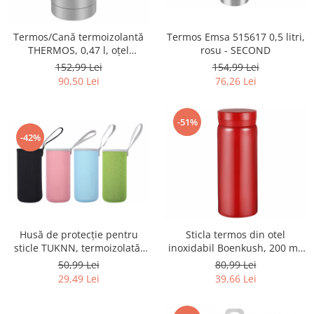
Gaming, Carti & Birotica
Birotica & Papetarie
Termos/Cană termoizolantă
Termos Emsa 515617 0,5 litri,
Console, Jocuri & Accesorii
THERMOS, 0,47 l, oțel
rosu - SECOND
inoxidabil mat - RESIGILAT
152,99 Lei
154,99 Lei
Ingrijire personala & Cosmetice
90,50 Lei
76,26 Lei
Accesorii aparate de ras electrice
Accesorii aparate hair styling
-51%
Aparate & Accesorii ingrijire
-42%
personala
Aparate cosmetice
Articole Sanatate si Wellness
Consumabile sanitare
Cosmetice si produse ingrijire
personala
Husă de protecție pentru
Sticla termos din otel
Igiena dentara
sticle TUKNN, termoizolată,
inoxidabil Boenkush, 200 ml,
pachet de 4 - RESIGILAT
fara BPA, rosu - SECOND
Jucarii, Copii & Bebe
50,99 Lei
80,99 Lei
29,49 Lei
39,66 Lei
Camera copilului
Hrana bebelusi