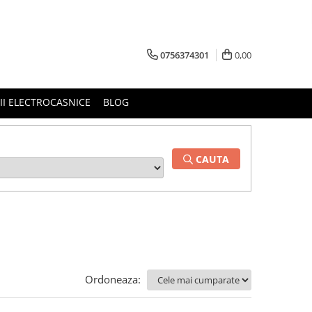
0756374301
0,00
RII ELECTROCASNICE
BLOG
CAUTA
Ordoneaza: