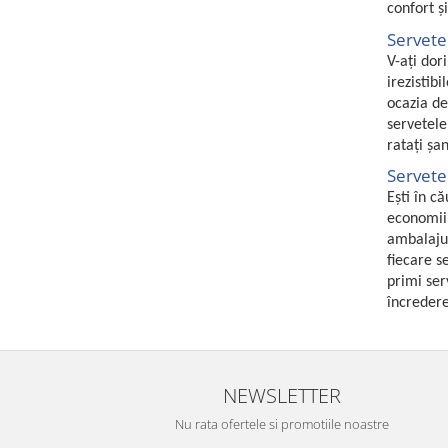
confort ș
Uscatoare rufe
Servetel
Utilaje si materiale de constructii
V-ați dor
Laptop, Tablete & Telefoane
irezistib
Accesorii tablete
ocazia de
servetele
Laptopuri si Accesorii
ratați șa
Telefoane Mobile & accesorii
Servetel
Wearable & Gadgeturi
Ești în c
Electrocasnice & Climatizare
economii 
Accesorii si piese masini spalat
ambalajul
rufe si uscatoare
fiecare s
primi ser
Accesorii si piese masini spalat
încredere
vase
Aparate Frigorifice
Aparate Racire Aer
Aragaze si cuptoare cu microunde
NEWSLETTER
Climatizare & sisteme de incalzire
Nu rata ofertele si promotiile noastre
Electrocasnice pentru Bucatarie