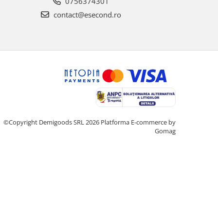
0756374301
contact@esecond.ro
©Copyright Demigoods SRL 2026
Platforma E-commerce by
Gomag