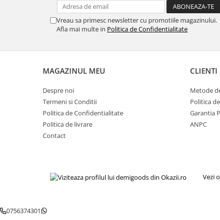
Fiare de calcat si masini de cusut
Ingrijire Locuinta
Vreau sa primesc newsletter cu promotiile magazinului.
Afla mai multe in
Politica de Confidentialitate
Purificatoare de aer
Fashion
Bijuterii
MAGAZINUL MEU
CLIENTI
Ceasuri barbatesti
Ceasuri dama
Despre noi
Metode de
Cutii, curele si accesorii ceasuri
Termeni si Conditii
Politica d
Genti si accesorii barbati
Politica de Confidentialitate
Garantia 
Genti si accesorii femei
Politica de livrare
ANPC
Contact
Imbracaminte barbati
Imbracaminte femei
Imbracaminte si Incaltaminte copii
Incaltaminte barbati
Vezi o
Incaltaminte femei
Ochelari de soare
0756374301
Ochelari de vedere