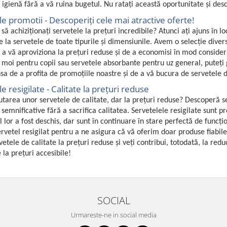
i igienă fără a vă ruina bugetul. Nu ratați această oportunitate și desco
e promotii - Descoperiți cele mai atractive oferte!
i să achiziționați servetele la prețuri incredibile? Atunci ați ajuns în 
ile la servetele de toate tipurile și dimensiunile. Avem o selecție div
 a vă aproviziona la prețuri reduse și de a economisi în mod considera
 moi pentru copii sau servetele absorbante pentru uz general, puteți g
nsa de a profita de promoțiile noastre și de a vă bucura de servetele d
e resigilate - Calitate la prețuri reduse
ăutarea unor servetele de calitate, dar la prețuri reduse? Descoperă s
semnificative fără a sacrifica calitatea. Servetelele resigilate sunt 
 lor a fost deschis, dar sunt în continuare în stare perfectă de funcț
ervetel resigilat pentru a ne asigura că vă oferim doar produse fiabile
vetele de calitate la prețuri reduse și veți contribui, totodată, la redu
 la prețuri accesibile!
SOCIAL
Urmareste-ne in social media