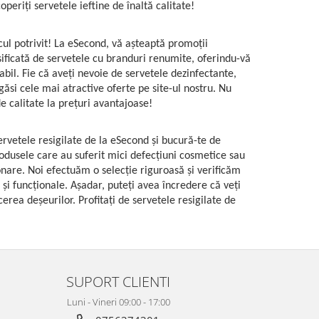
periți servetele ieftine de înaltă calitate!
locul potrivit! La eSecond, vă așteaptă promoții
ersificată de servetele cu branduri renumite, oferindu-vă
bil. Fie că aveți nevoie de servetele dezinfectante,
ăsi cele mai atractive oferte pe site-ul nostru. Nu
e calitate la prețuri avantajoase!
ervetele resigilate de la eSecond și bucură-te de
produsele care au suferit mici defecțiuni cosmetice sau
ionare. Noi efectuăm o selecție riguroasă și verificăm
 și funcționale. Așadar, puteți avea încredere că veți
cerea deșeurilor. Profitați de servetele resigilate de
SUPORT CLIENTI
Luni - Vineri 09:00 - 17:00