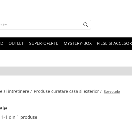
ND
OUTLET
SUPER-OFERTE
MYSTERY-BOX
PIESE SI ACCESO
e si intretinere /
Produse curatare casa si exterior /
Servetele
ele
1-
1
din
1
produse