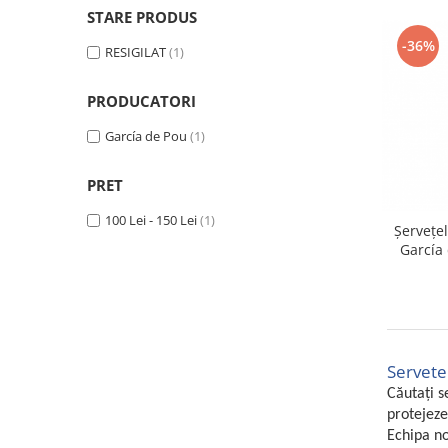
Curatenie si intretinere
STARE PRODUS
Decoratiuni
-36%
RESIGILAT
(1)
Gradinarit
Hobby-uri creative
PRODUCATORI
Iluminat & Electrice
García de Pou
(1)
Jaluzele
Kit-uri automatizari porti si usi
garaj
PRET
Mobila dormitor
100 Lei - 150 Lei
(1)
Șervețe
Mobila gradina & terasa
García 
Mobila Living & Dining
Organizare si depozitare
Rafturi
Sanitare
Scule electrice si unelte
Servetel
Silicon, spume si solutii tehnice
Căutați s
protejeze
Sisteme Incalzire
Echipa no
Textile si covoare