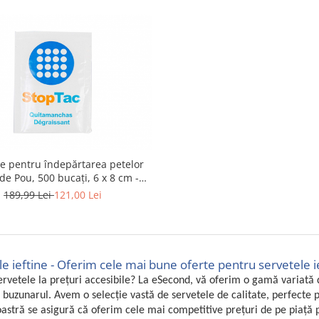
le pentru îndepărtarea petelor
de Pou, 500 bucați, 6 x 8 cm -
RESIGILAT
189,99 Lei
121,00 Lei
e ieftine - Oferim cele mai bune oferte pentru servetele i
ervetele la prețuri accesibile? La eSecond, vă oferim o gamă variată de
 buzunarul. Avem o selecție vastă de servetele de calitate, perfecte pen
astră se asigură că oferim cele mai competitive prețuri de pe piață p