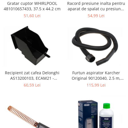
Retelistica & Supraveghere
Gratar cuptor WHIRLPOOL
Racord presiune inalta pentru
Servere, Componente & UPS
481010657433, 37.5 x 44.2 cm
aparat de spalat cu presiune,
KARCHER 9.013-355.0, K4/K5
Telecomenzi garaj
51,60 Lei
54,99 Lei
Sport & Activitati in aer liber
Accesorii antrenament
Accesorii Fitness
Accesorii sportive
Articole Voiaj
Camping
Ciclism
Furtun aspirator Karcher
Recipient zat cafea Delonghi
Sporturi acvatice
Original 90120040, 2.5 m,
AS13200103, ECAM21 -
Sporturi de interior
negru
ECAM25
115,99 Lei
60,59 Lei
TV, Audio & Foto
Aparate Foto & Accesorii
Audio HI-FI & Profesionale
Camere video si sport
Drone si Accesorii