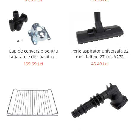
Igiena si ingrijire
Bosch, LG, Zanussi, Gorenje
Jucarii si Jocuri
Maternitate
Petshop
Accesorii animale de companie
Acvaristica
Castroane si adapatori animale
Cap de conversie pentru
Perie aspirator universala 32
aparatele de spalat cu
mm, latime 27 cm, V272
Igiena animale de companie
presiune KARCHER K
ECONOMY
199,99 Lei
45,49 Lei
Mobila si transport animale de
companie
Zgarzi, lese si hamuri
PC, Periferice & Software
Componente PC
Desktop PC & Monitoare
Imprimante, Scanere &
Consumabile
Periferice PC