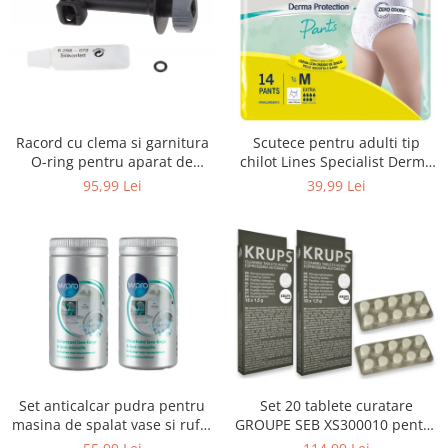
Uscatoare rufe
Utilaje si materiale de constructii
Laptop, Tablete & Telefoane
Accesorii tablete
Laptopuri si Accesorii
Racord cu clema si garnitura
Scutece pentru adulti tip
Telefoane Mobile & accesorii
O-ring pentru aparat de
chilot Lines Specialist Derma
spalat cu presiune, KARCHER
Protection Extra, 7 picaturi,
Wearable & Gadgeturi
95,99 Lei
39,99 Lei
4.064-047.0, K2, K3, K4
marimea M, 14 bucati
Electrocasnice & Climatizare
Accesorii si piese masini spalat
rufe si uscatoare
Accesorii si piese masini spalat
vase
Aparate Frigorifice
Aparate Racire Aer
Aragaze si cuptoare cu microunde
Set anticalcar pudra pentru
Set 20 tablete curatare
Climatizare & sisteme de incalzire
masina de spalat vase si rufe,
GROUPE SEB XS300010 pentru
Electrocasnice pentru Bucatarie
WPRO 484000008416, 2 x 250g
espressoare Krups (2x10