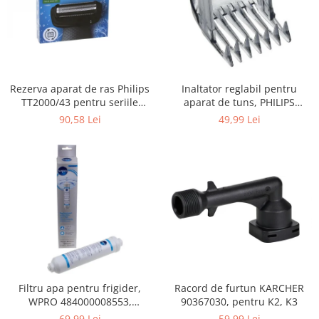
Gaming, Carti & Birotica
Birotica & Papetarie
Console, Jocuri & Accesorii
Ingrijire personala & Cosmetice
Rezerva aparat de ras Philips
Inaltator reglabil pentru
Accesorii aparate de ras electrice
TT2000/43 pentru seriile
aparat de tuns, PHILIPS
Accesorii aparate hair styling
Bodygroom 3000/5000/7000 si
422203633281, 3-15 mm,
90,58 Lei
49,99 Lei
Aparate & Accesorii ingrijire
Click&Style
HC56xx, HC76xx
personala
Aparate cosmetice
Articole Sanatate si Wellness
Consumabile sanitare
Cosmetice si produse ingrijire
personala
Igiena dentara
Jucarii, Copii & Bebe
Filtru apa pentru frigider,
Racord de furtun KARCHER
Camera copilului
WPRO 484000008553,
90367030, pentru K2, K3
Hrana bebelusi
compatibil cu Samsung, AEG,
69,99 Lei
59,99 Lei