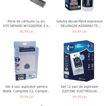
Home Cinema & Audio
Playere, Boxe & Casti
Telescoape & Optica
Televizoare & accesorii
Perie de cărbune cu arc
Solutie decalcifiere espressor
KITCHENAID W10260958, 6 x6
DELONGHI AS00006179,
Bacanie
x 19 mm, pentru 5KSM15
DLSC500, 500 ml
46,99 Lei
69,99 Lei
Ambalaje cadouri
Cadouri
Curatenie si intretinere
Set 4 saci aspirator pentru
Set 12 saci de aspirator
Miele, Complete C2, Complete
E201SM, ELECTROLUX
C3, Classic C1, S8, S5, S2,
9001684811, CLASSIC LONG
59,99 Lei
99,99 Lei
compatibil 12281680
PERFORMANCE