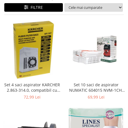
Curatenie si intretinere
FILTRE
Decoratiuni
Gradinarit
Hobby-uri creative
Iluminat & Electrice
Jaluzele
Kit-uri automatizari porti si usi
garaj
Mobila dormitor
Mobila gradina & terasa
Mobila Living & Dining
Organizare si depozitare
Set 4 saci aspirator KARCHER
Set 10 saci de aspirator
Rafturi
2.863-314.0, compatibil cu
NUMATIC 604015 NVM-1CH,
WD, KWD, SE
9L
Sanitare
72,99 Lei
69,99 Lei
Scule electrice si unelte
Silicon, spume si solutii tehnice
Sisteme Incalzire
Textile si covoare