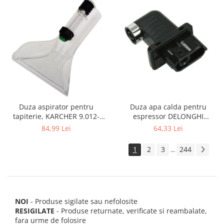
Duza apa calda pentru
Duza aspirator pentru
espressor DELONGHI
tapiterie, KARCHER 9.012-
AS00006949, ECAM22 ECAM29
278.0, SE4001, SE4002, SE5100
64,33 Lei
84,99 Lei
FEB29 ECAM3
si SE6100
1
2
3
244
...
NOI
- Produse sigilate sau nefolosite
RESIGILATE
- Produse returnate, verificate si reambalate,
fara urme de folosire