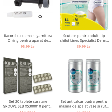
Uscatoare rufe
Utilaje si materiale de constructii
Laptop, Tablete & Telefoane
Accesorii tablete
Laptopuri si Accesorii
Racord cu clema si garnitura
Scutece pentru adulti tip
Telefoane Mobile & accesorii
O-ring pentru aparat de
chilot Lines Specialist Derma
spalat cu presiune, KARCHER
Protection Extra, 7 picaturi,
Wearable & Gadgeturi
95,99 Lei
39,99 Lei
4.064-047.0, K2, K3, K4
marimea M, 14 bucati
Electrocasnice & Climatizare
Accesorii si piese masini spalat
rufe si uscatoare
Accesorii si piese masini spalat
vase
Aparate Frigorifice
Aparate Racire Aer
Aragaze si cuptoare cu microunde
Set 20 tablete curatare
Set anticalcar pudra pentru
Climatizare & sisteme de incalzire
GROUPE SEB XS300010 pentru
masina de spalat vase si rufe,
Electrocasnice pentru Bucatarie
espressoare Krups (2x10
WPRO 484000008416, 2 x 250g