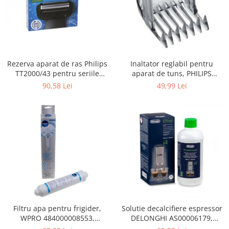
Gaming, Carti & Birotica
Birotica & Papetarie
Console, Jocuri & Accesorii
Ingrijire personala & Cosmetice
Rezerva aparat de ras Philips
Inaltator reglabil pentru
Accesorii aparate de ras electrice
TT2000/43 pentru seriile
aparat de tuns, PHILIPS
Accesorii aparate hair styling
Bodygroom 3000/5000/7000 si
422203633281, 3-15 mm,
90,58 Lei
49,99 Lei
Aparate & Accesorii ingrijire
Click&Style
HC56xx, HC76xx
personala
Aparate cosmetice
Articole Sanatate si Wellness
Consumabile sanitare
Cosmetice si produse ingrijire
personala
Igiena dentara
Jucarii, Copii & Bebe
Camera copilului
Filtru apa pentru frigider,
Solutie decalcifiere espressor
WPRO 484000008553,
DELONGHI AS00006179,
Hrana bebelusi
compatibil cu Samsung, AEG,
DLSC500, 500 ml