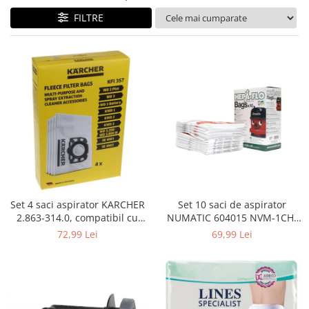
Curatenie si intretinere
FILTRE
Decoratiuni
Gradinarit
Hobby-uri creative
Iluminat & Electrice
Jaluzele
Kit-uri automatizari porti si usi
garaj
Mobila dormitor
Mobila gradina & terasa
Mobila Living & Dining
Organizare si depozitare
Set 4 saci aspirator KARCHER
Set 10 saci de aspirator
Rafturi
2.863-314.0, compatibil cu
NUMATIC 604015 NVM-1CH,
WD, KWD, SE
9L
Sanitare
72,99 Lei
69,99 Lei
Scule electrice si unelte
Silicon, spume si solutii tehnice
Sisteme Incalzire
Textile si covoare