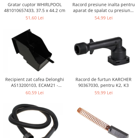
Retelistica & Supraveghere
Gratar cuptor WHIRLPOOL
Racord presiune inalta pentru
Servere, Componente & UPS
481010657433, 37.5 x 44.2 cm
aparat de spalat cu presiune,
KARCHER 9.013-355.0, K4/K5
Telecomenzi garaj
51,60 Lei
54,99 Lei
Sport & Activitati in aer liber
Accesorii antrenament
Accesorii Fitness
Accesorii sportive
Articole Voiaj
Camping
Ciclism
Recipient zat cafea Delonghi
Racord de furtun KARCHER
Sporturi acvatice
AS13200103, ECAM21 -
90367030, pentru K2, K3
Sporturi de interior
ECAM25
60,59 Lei
59,99 Lei
TV, Audio & Foto
Aparate Foto & Accesorii
Audio HI-FI & Profesionale
Camere video si sport
Drone si Accesorii