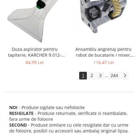
Ansamblu angrenaj pentru
Duza aspirator pentru
robot de bucatarie / mixer,
tapiterie, KARCHER 9.012-
KITCHENAID 2403092
278.0, SE4001, SE4002, SE5100
116,47 Lei
84,99 Lei
si SE6100
1
2
3
244
...
NOI
- Produse sigilate sau nefolosite
RESIGILATE
- Produse returnate, verificate si reambalate,
fara urme de folosire
SECOND
- Produse similare cu cele resigilate dar cu urme
de folosire, posibil cu accesorii sau ambalaj original lipsa.