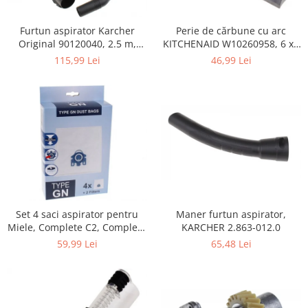
Home Cinema & Audio
Playere, Boxe & Casti
Perie de cărbune cu arc
Furtun aspirator Karcher
Telescoape & Optica
KITCHENAID W10260958, 6 x6
Original 90120040, 2.5 m,
x 19 mm, pentru 5KSM15
negru
Televizoare & accesorii
46,99 Lei
115,99 Lei
Bacanie
Ambalaje cadouri
Cadouri
Curatenie si intretinere
Maner furtun aspirator,
Set 4 saci aspirator pentru
KARCHER 2.863-012.0
Miele, Complete C2, Complete
C3, Classic C1, S8, S5, S2,
65,48 Lei
59,99 Lei
compatibil 12281680