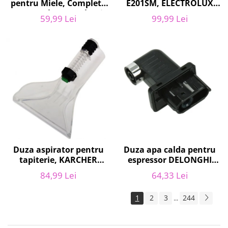
pentru Miele, Complete
E201SM, ELECTROLUX
C2, Complete C3, Classic
9001684811, CLASSIC
59,99 Lei
99,99 Lei
C1, S8, S5, S2, compatibil
LONG PERFORMANCE
12281680
Duza apa calda pentru
Duza aspirator pentru
espressor DELONGHI
tapiterie, KARCHER
AS00006949, ECAM22
9.012-278.0, SE4001,
64,33 Lei
84,99 Lei
ECAM29 FEB29 ECAM3
SE4002, SE5100 si SE6100
1
2
3
244
...