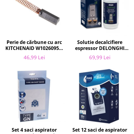
Home Cinema & Audio
Playere, Boxe & Casti
Telescoape & Optica
Televizoare & accesorii
Bacanie
Perie de cărbune cu arc
Solutie decalcifiere
Ambalaje cadouri
KITCHENAID W10260958,
espressor DELONGHI
Cadouri
6 x6 x 19 mm, pentru
AS00006179, DLSC500,
46,99 Lei
69,99 Lei
Curatenie si intretinere
5KSM15
500 ml
Set 4 saci aspirator
Set 12 saci de aspirator