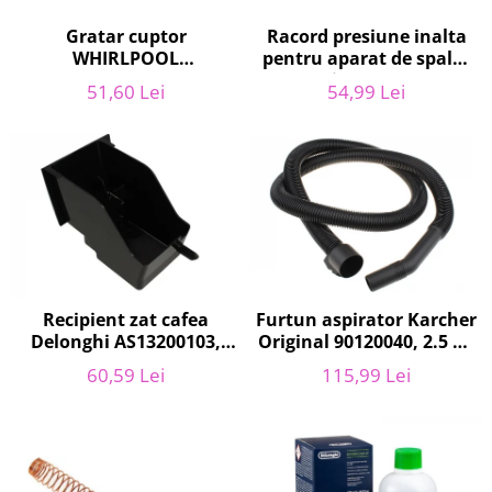
Retelistica & Supraveghere
Servere, Componente & UPS
Gratar cuptor
Racord presiune inalta
WHIRLPOOL
pentru aparat de spalat
Telecomenzi garaj
481010657433, 37.5 x 44.2
cu presiune, KARCHER
Sport & Activitati in aer liber
51,60 Lei
54,99 Lei
cm
9.013-355.0, K4/K5
Accesorii antrenament
Accesorii Fitness
Accesorii sportive
Articole Voiaj
Camping
Ciclism
Sporturi acvatice
Recipient zat cafea
Furtun aspirator Karcher
Sporturi de interior
Delonghi AS13200103,
Original 90120040, 2.5 m,
TV, Audio & Foto
ECAM21 - ECAM25
negru
60,59 Lei
115,99 Lei
Aparate Foto & Accesorii
Audio HI-FI & Profesionale
Camere video si sport
Drone si Accesorii