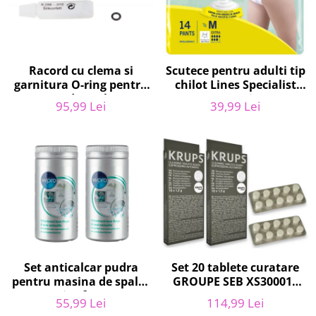
Uscatoare rufe
Utilaje si materiale de constructii
Laptop, Tablete & Telefoane
Racord cu clema si
Scutece pentru adulti tip
Accesorii tablete
garnitura O-ring pentru
chilot Lines Specialist
Laptopuri si Accesorii
aparat de spalat cu
Derma Protection Extra,
95,99 Lei
39,99 Lei
Telefoane Mobile & accesorii
presiune, KARCHER
7 picaturi, marimea M,
4.064-047.0, K2, K3, K4
14 bucati
Wearable & Gadgeturi
Electrocasnice & Climatizare
Accesorii si piese masini spalat
rufe si uscatoare
Accesorii si piese masini spalat
vase
Aparate Frigorifice
Aparate Racire Aer
Set anticalcar pudra
Set 20 tablete curatare
Aragaze si cuptoare cu microunde
pentru masina de spalat
GROUPE SEB XS300010
Climatizare & sisteme de incalzire
vase si rufe, WPRO
pentru espressoare
55,99 Lei
114,99 Lei
Electrocasnice pentru Bucatarie
484000008416, 2 x 250g
Krups (2x10 tablete)