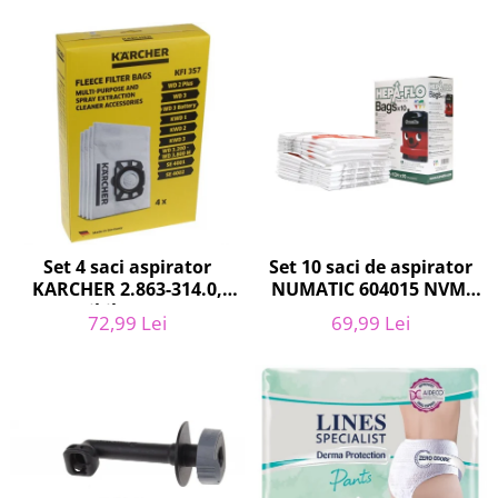
Curatenie si intretinere
Decoratiuni
Gradinarit
Hobby-uri creative
Iluminat & Electrice
Jaluzele
Kit-uri automatizari porti si usi
garaj
Mobila dormitor
Mobila gradina & terasa
Set 10 saci de aspirator
Set 4 saci aspirator
NUMATIC 604015 NVM-
KARCHER 2.863-314.0,
Mobila Living & Dining
1CH, 9L
compatibil cu WD, KWD,
Organizare si depozitare
69,99 Lei
72,99 Lei
SE
Rafturi
Sanitare
Scule electrice si unelte
Silicon, spume si solutii tehnice
Sisteme Incalzire
Textile si covoare