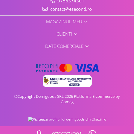
0756374301
contact@esecond.ro
MAGAZINUL MEU
CLIENTI
DATE COMERCIALE
©Copyright Demigoods SRL 2026
Platforma E-commerce by
Gomag
0756374301
Vezi oferta pe CEL.ro