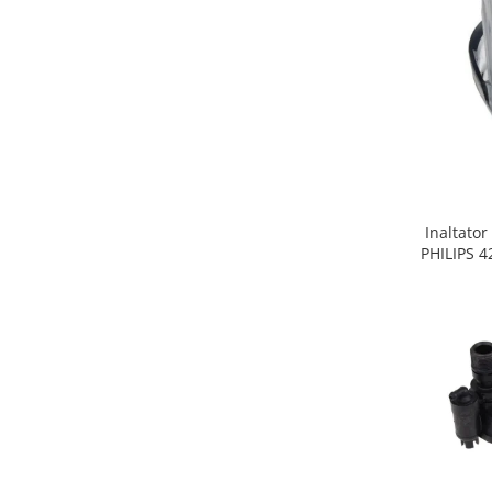
Gaming, Carti & Birotica
Birotica & Papetarie
Console, Jocuri & Accesorii
Ingrijire personala & Cosmetice
Accesorii aparate de ras electrice
Accesorii aparate hair styling
Aparate & Accesorii ingrijire
personala
Inaltator
Aparate cosmetice
PHILIPS 
Articole Sanatate si Wellness
Consumabile sanitare
Cosmetice si produse ingrijire
personala
Igiena dentara
Jucarii, Copii & Bebe
Camera copilului
Hrana bebelusi