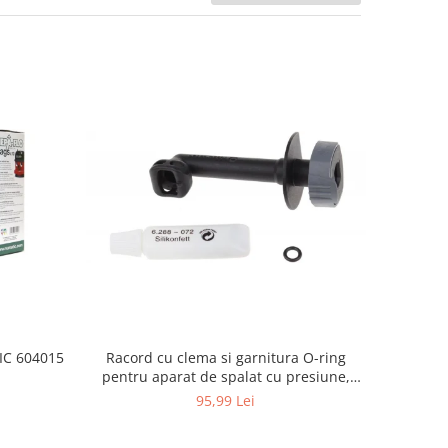
Racord cu clema si garnitura O-ring
TIC 604015
pentru aparat de spalat cu presiune,
KARCHER 4.064-047.0, K2, K3, K4
95,99 Lei