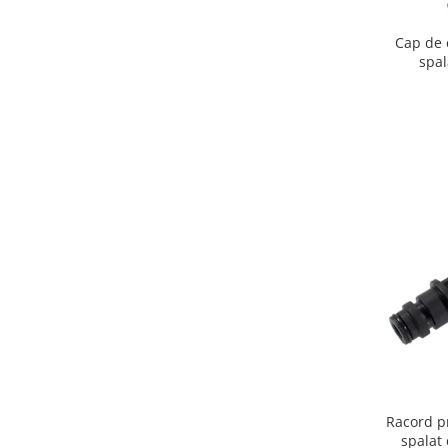
Igiena si ingrijire
Jucarii si Jocuri
Cap de 
spa
Maternitate
Petshop
Accesorii animale de companie
Acvaristica
Castroane si adapatori animale
Igiena animale de companie
Mobila si transport animale de
companie
Zgarzi, lese si hamuri
PC, Periferice & Software
Componente PC
Desktop PC & Monitoare
Imprimante, Scanere &
Consumabile
Racord p
Periferice PC
spalat