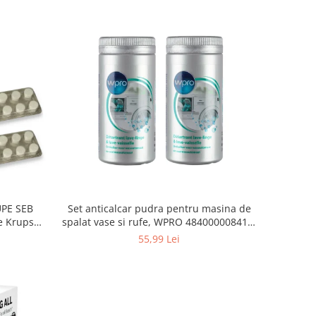
Set anticalcar pudra pentru masina de
UPE SEB
spalat vase si rufe, WPRO 484000008416,
e Krups
2 x 250g
55,99 Lei