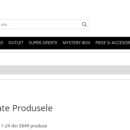
ND
OUTLET
SUPER-OFERTE
MYSTERY-BOX
PIESE SI ACCESO
te Produsele
1-
24
din
5849
produse