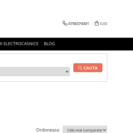
0756374301
0,00
RII ELECTROCASNICE
BLOG
CAUTA
Ordoneaza: