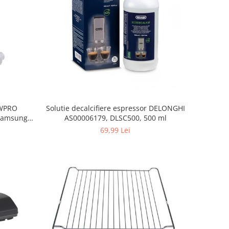
, WPRO
Solutie decalcifiere espressor DELONGHI
Samsung,
AS00006179, DLSC500, 500 ml
orenje
69,99 Lei