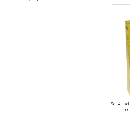
Curatenie si intretinere
Decoratiuni
Gradinarit
Hobby-uri creative
Iluminat & Electrice
Jaluzele
Kit-uri automatizari porti si usi
garaj
Mobila dormitor
Mobila gradina & terasa
Mobila Living & Dining
Organizare si depozitare
Rafturi
Sanitare
Set 4 sac
Scule electrice si unelte
co
Silicon, spume si solutii tehnice
Sisteme Incalzire
Textile si covoare