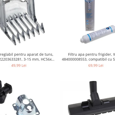
Filtru apa pentru frigider
 reglabil pentru aparat de tuns,
484000008553, compatibil cu 
422203633281, 3-15 mm, HC56xx,
AEG, Bosch, LG, Zanussi, G
HC76xx
69,99 Lei
49,99 Lei