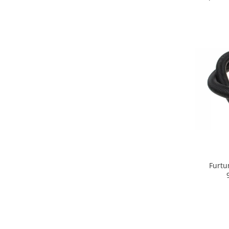
Retelistica & Supraveghere
Servere, Componente & UPS
Telecomenzi garaj
Sport & Activitati in aer liber
Accesorii antrenament
Accesorii Fitness
Accesorii sportive
Articole Voiaj
Camping
Ciclism
Sporturi acvatice
Sporturi de interior
TV, Audio & Foto
Furtu
Aparate Foto & Accesorii
Audio HI-FI & Profesionale
Camere video si sport
Drone si Accesorii