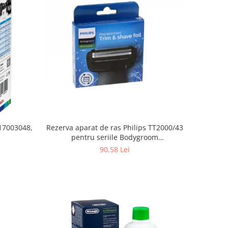
Rezerva aparat de ras Philips TT2000/43
 17003048,
pentru seriile Bodygroom
3000/5000/7000 si Click&Style
90,58 Lei