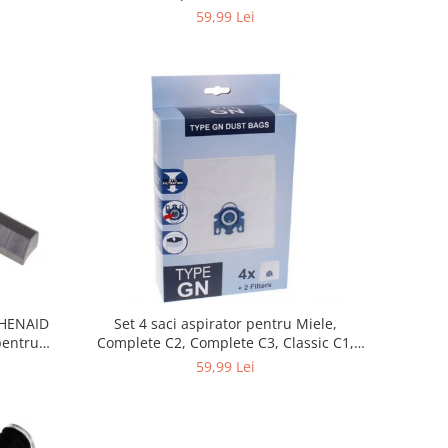
59,99 Lei
CHENAID
Set 4 saci aspirator pentru Miele,
Complete C2, Complete C3, Classic C1,
S8, S5, S2, compatibil 12281680
59,99 Lei