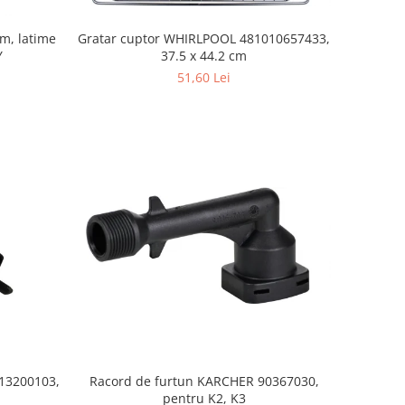
mm, latime
Gratar cuptor WHIRLPOOL 481010657433,
Y
37.5 x 44.2 cm
51,60 Lei
S13200103,
Racord de furtun KARCHER 90367030,
pentru K2, K3