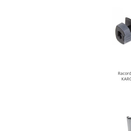
Fiare de calcat si masini de cusut
Ingrijire Locuinta
Purificatoare de aer
Fashion
Bijuterii
Ceasuri barbatesti
Ceasuri dama
Cutii, curele si accesorii ceasuri
Genti si accesorii barbati
Racord
Genti si accesorii femei
KARC
Imbracaminte barbati
Imbracaminte femei
Imbracaminte si Incaltaminte copii
Incaltaminte barbati
Incaltaminte femei
Ochelari de soare
Ochelari de vedere