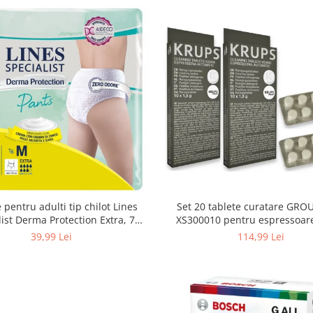
 pentru adulti tip chilot Lines
Set 20 tablete curatare GRO
list Derma Protection Extra, 7
XS300010 pentru espressoar
turi, marimea M, 14 bucati
(2x10 tablete)
39,99 Lei
114,99 Lei