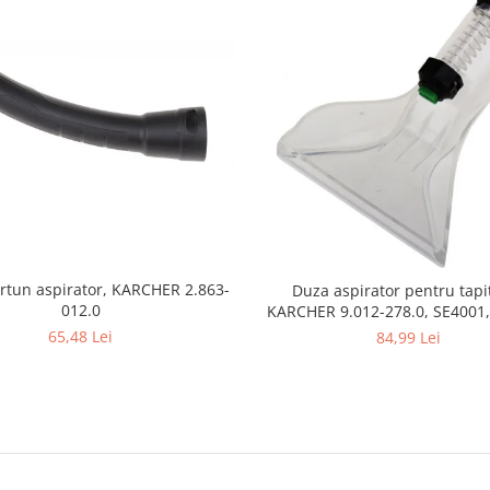
rtun aspirator, KARCHER 2.863-
Duza aspirator pentru tapit
012.0
KARCHER 9.012-278.0, SE4001,
SE5100 si SE6100
65,48 Lei
84,99 Lei