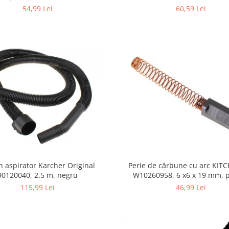
355.0, K4/K5
54,99 Lei
60,59 Lei
n aspirator Karcher Original
Perie de cărbune cu arc KIT
90120040, 2.5 m, negru
W10260958, 6 x6 x 19 mm, pentru
5KSM15
115,99 Lei
46,99 Lei