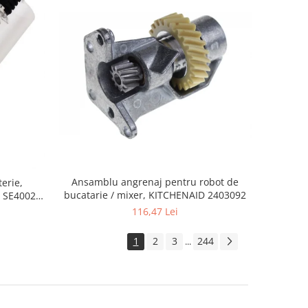
Ansamblu angrenaj pentru robot de
erie,
bucatarie / mixer, KITCHENAID 2403092
 SE4002,
116,47 Lei
1
2
3
244
...