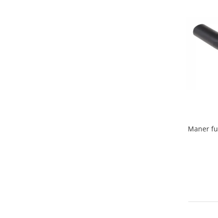
Home Cinema & Audio
Playere, Boxe & Casti
Telescoape & Optica
Televizoare & accesorii
Bacanie
Ambalaje cadouri
Cadouri
Curatenie si intretinere
Maner fu