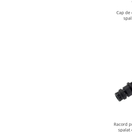
Igiena si ingrijire
Jucarii si Jocuri
Cap de 
spa
Maternitate
Petshop
Accesorii animale de companie
Acvaristica
Castroane si adapatori animale
Igiena animale de companie
Mobila si transport animale de
companie
Zgarzi, lese si hamuri
PC, Periferice & Software
Componente PC
Desktop PC & Monitoare
Imprimante, Scanere &
Consumabile
Racord p
Periferice PC
spalat