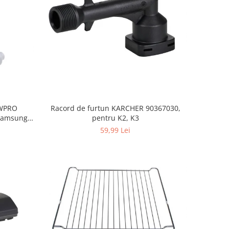
, WPRO
Racord de furtun KARCHER 90367030,
Samsung,
pentru K2, K3
orenje
59,99 Lei