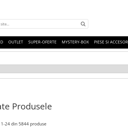
ND
OUTLET
SUPER-OFERTE
MYSTERY-BOX
PIESE SI ACCESO
te Produsele
1-
24
din
5844
produse