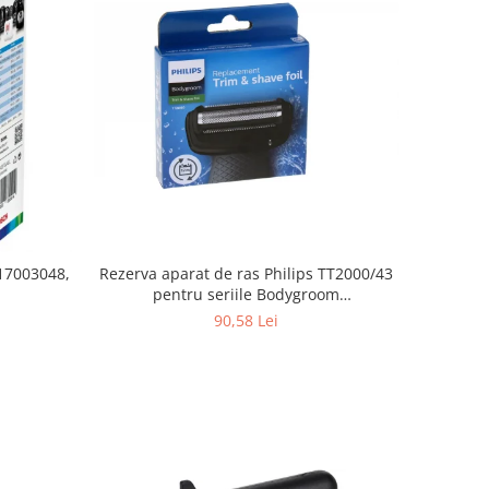
Rezerva aparat de ras Philips TT2000/43
 17003048,
pentru seriile Bodygroom
3000/5000/7000 si Click&Style
90,58 Lei