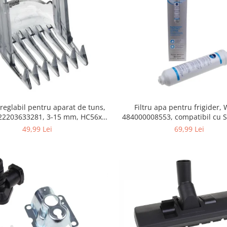
Filtru apa pentru frigider
 reglabil pentru aparat de tuns,
484000008553, compatibil cu 
422203633281, 3-15 mm, HC56xx,
AEG, Bosch, LG, Zanussi, G
HC76xx
69,99 Lei
49,99 Lei