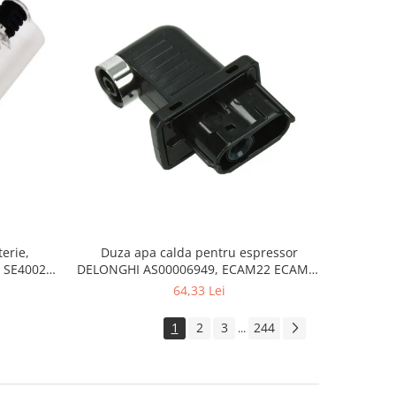
erie,
Duza apa calda pentru espressor
 SE4002,
DELONGHI AS00006949, ECAM22 ECAM29
FEB29 ECAM3
64,33 Lei
1
2
3
244
...