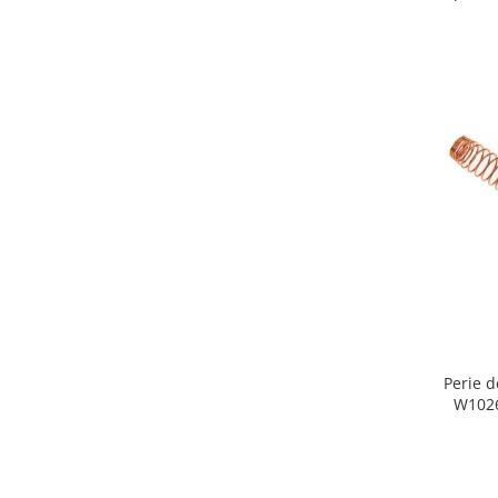
Retelistica & Supraveghere
Servere, Componente & UPS
Telecomenzi garaj
Sport & Activitati in aer liber
Accesorii antrenament
Accesorii Fitness
Accesorii sportive
Articole Voiaj
Camping
Ciclism
Sporturi acvatice
Sporturi de interior
TV, Audio & Foto
Perie 
Aparate Foto & Accesorii
W10260958, 6
Audio HI-FI & Profesionale
Camere video si sport
Drone si Accesorii