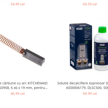
355.0, K4/K5
54,99 Lei
60,59 Lei
de cărbune cu arc KITCHENAID
Solutie decalcifiere espressor
 x6 x 19 mm, pentru
AS00006179, DLSC500, 50
5KSM15
46,99 Lei
69,99 Lei