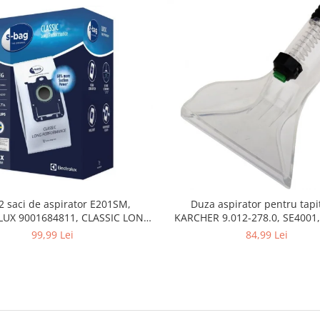
2 saci de aspirator E201SM,
Duza aspirator pentru tapit
UX 9001684811, CLASSIC LONG
KARCHER 9.012-278.0, SE4001,
PERFORMANCE
SE5100 si SE6100
99,99 Lei
84,99 Lei