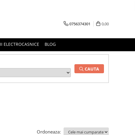
0756374301
0,00
RII ELECTROCASNICE
BLOG
CAUTA
Ordoneaza: