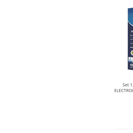
Home Cinema & Audio
Playere, Boxe & Casti
Telescoape & Optica
Televizoare & accesorii
Bacanie
Ambalaje cadouri
Cadouri
Curatenie si intretinere
Set 1
ELECTROL