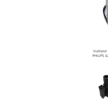
Gaming, Carti & Birotica
Birotica & Papetarie
Console, Jocuri & Accesorii
Ingrijire personala & Cosmetice
Accesorii aparate de ras electrice
Accesorii aparate hair styling
Aparate & Accesorii ingrijire
personala
Inaltator
Aparate cosmetice
PHILIPS 
Articole Sanatate si Wellness
Consumabile sanitare
Cosmetice si produse ingrijire
personala
Igiena dentara
Jucarii, Copii & Bebe
Camera copilului
Hrana bebelusi