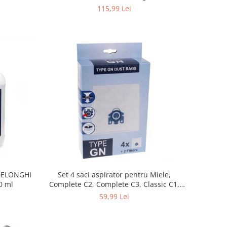
115,99 Lei
 DELONGHI
Set 4 saci aspirator pentru Miele,
0 ml
Complete C2, Complete C3, Classic C1,
S8, S5, S2, compatibil 12281680
59,99 Lei