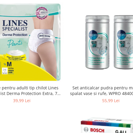
Set anticalcar pudra pentru m
 pentru adulti tip chilot Lines
spalat vase si rufe, WPRO 484
list Derma Protection Extra, 7
2 x 250g
turi, marimea M, 14 bucati
55,99 Lei
39,99 Lei