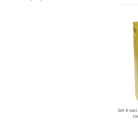
Curatenie si intretinere
Decoratiuni
Gradinarit
Hobby-uri creative
Iluminat & Electrice
Jaluzele
Kit-uri automatizari porti si usi
garaj
Mobila dormitor
Mobila gradina & terasa
Mobila Living & Dining
Organizare si depozitare
Rafturi
Sanitare
Set 4 sac
Scule electrice si unelte
co
Silicon, spume si solutii tehnice
Sisteme Incalzire
Textile si covoare