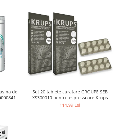
asina de
Set 20 tablete curatare GROUPE SEB
000008416,
XS300010 pentru espressoare Krups
(2x10 tablete)
114,99 Lei