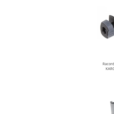
Fiare de calcat si masini de cusut
Ingrijire Locuinta
Purificatoare de aer
Fashion
Bijuterii
Ceasuri barbatesti
Ceasuri dama
Cutii, curele si accesorii ceasuri
Genti si accesorii barbati
Racord
Genti si accesorii femei
KARC
Imbracaminte barbati
Imbracaminte femei
Imbracaminte si Incaltaminte copii
Incaltaminte barbati
Incaltaminte femei
Ochelari de soare
Ochelari de vedere