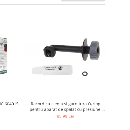
Racord cu clema si garnitura O-ring
TIC 604015
pentru aparat de spalat cu presiune,
KARCHER 4.064-047.0, K2, K3, K4
95,99 Lei