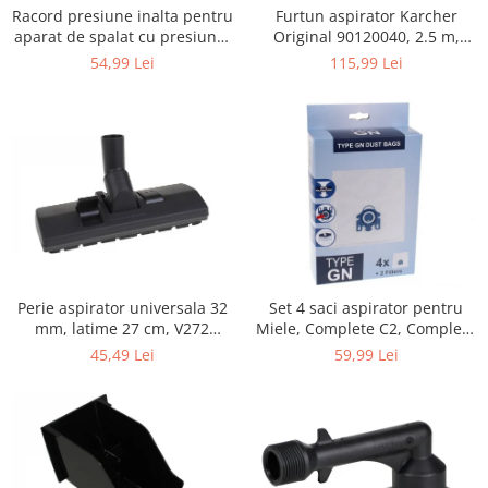
Retelistica & Supraveghere
Furtun aspirator Karcher
Racord presiune inalta pentru
Servere, Componente & UPS
Original 90120040, 2.5 m,
aparat de spalat cu presiune,
negru
KARCHER 9.013-355.0, K4/K5
Telecomenzi garaj
115,99 Lei
54,99 Lei
Sport & Activitati in aer liber
Accesorii antrenament
Accesorii Fitness
Accesorii sportive
Articole Voiaj
Camping
Ciclism
Sporturi acvatice
Perie aspirator universala 32
Set 4 saci aspirator pentru
Sporturi de interior
mm, latime 27 cm, V272
Miele, Complete C2, Complete
TV, Audio & Foto
ECONOMY
C3, Classic C1, S8, S5, S2,
45,49 Lei
59,99 Lei
compatibil 12281680
Aparate Foto & Accesorii
Audio HI-FI & Profesionale
Camere video si sport
Drone si Accesorii