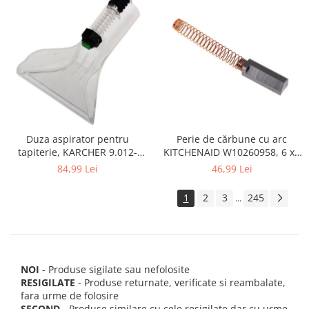
Perie de cărbune cu arc
Duza aspirator pentru
KITCHENAID W10260958, 6 x6
tapiterie, KARCHER 9.012-
x 19 mm, pentru 5KSM15
278.0, SE4001, SE4002, SE5100
46,99 Lei
84,99 Lei
si SE6100
1
2
3
245
...
NOI
- Produse sigilate sau nefolosite
RESIGILATE
- Produse returnate, verificate si reambalate,
fara urme de folosire
SECOND
- Produse similare cu cele resigilate dar cu urme