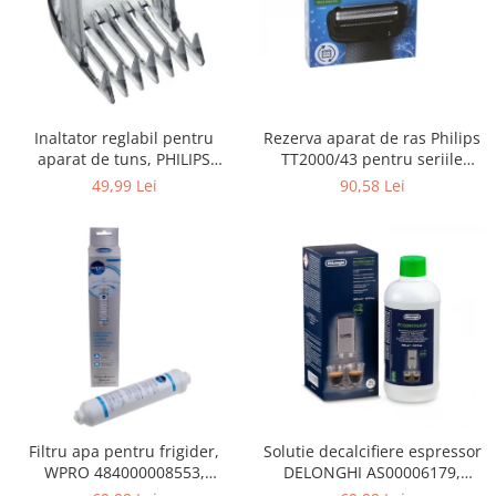
Gaming, Carti & Birotica
Birotica & Papetarie
Console, Jocuri & Accesorii
Ingrijire personala & Cosmetice
Rezerva aparat de ras Philips
Inaltator reglabil pentru
Accesorii aparate de ras electrice
TT2000/43 pentru seriile
aparat de tuns, PHILIPS
Accesorii aparate hair styling
Bodygroom 3000/5000/7000 si
422203633281, 3-15 mm,
90,58 Lei
49,99 Lei
Aparate & Accesorii ingrijire
Click&Style
HC56xx, HC76xx
personala
Aparate cosmetice
Articole Sanatate si Wellness
Consumabile sanitare
Cosmetice si produse ingrijire
personala
Igiena dentara
Jucarii, Copii & Bebe
Camera copilului
Filtru apa pentru frigider,
Solutie decalcifiere espressor
WPRO 484000008553,
DELONGHI AS00006179,
Hrana bebelusi
compatibil cu Samsung, AEG,
DLSC500, 500 ml