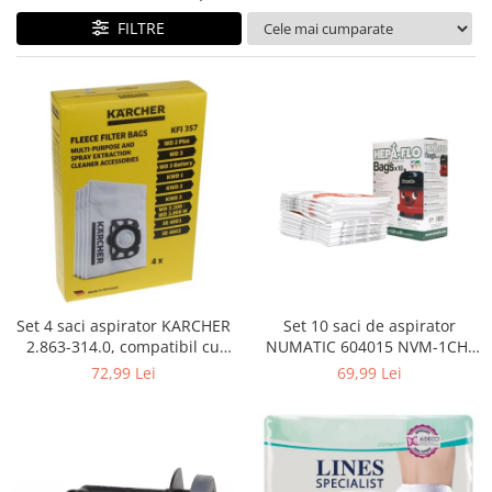
Curatenie si intretinere
FILTRE
Decoratiuni
Gradinarit
Hobby-uri creative
Iluminat & Electrice
Jaluzele
Kit-uri automatizari porti si usi
garaj
Mobila dormitor
Mobila gradina & terasa
Mobila Living & Dining
Organizare si depozitare
Set 4 saci aspirator KARCHER
Set 10 saci de aspirator
Rafturi
2.863-314.0, compatibil cu
NUMATIC 604015 NVM-1CH,
WD, KWD, SE
9L
Sanitare
72,99 Lei
69,99 Lei
Scule electrice si unelte
Silicon, spume si solutii tehnice
Sisteme Incalzire
Textile si covoare