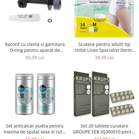
Uscatoare rufe
Utilaje si materiale de constructii
Laptop, Tablete & Telefoane
Accesorii tablete
Laptopuri si Accesorii
Racord cu clema si garnitura
Scutece pentru adulti tip
Telefoane Mobile & accesorii
O-ring pentru aparat de
chilot Lines Specialist Derma
spalat cu presiune, KARCHER
Protection Extra, 7 picaturi,
Wearable & Gadgeturi
95,99 Lei
39,99 Lei
4.064-047.0, K2, K3, K4
marimea M, 14 bucati
Electrocasnice & Climatizare
Accesorii si piese masini spalat
rufe si uscatoare
Accesorii si piese masini spalat
vase
Aparate Frigorifice
Aparate Racire Aer
Aragaze si cuptoare cu microunde
Set anticalcar pudra pentru
Set 20 tablete curatare
Climatizare & sisteme de incalzire
masina de spalat vase si rufe,
GROUPE SEB XS300010 pentru
Electrocasnice pentru Bucatarie
WPRO 484000008416, 2 x 250g
espressoare Krups (2x10