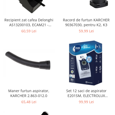
Home Cinema & Audio
Playere, Boxe & Casti
Telescoape & Optica
Recipient zat cafea Delonghi
Racord de furtun KARCHER
Televizoare & accesorii
AS13200103, ECAM21 -
90367030, pentru K2, K3
Bacanie
ECAM25
60,59 Lei
59,99 Lei
Ambalaje cadouri
Cadouri
Curatenie si intretinere
Maner furtun aspirator,
Set 12 saci de aspirator
KARCHER 2.863-012.0
E201SM, ELECTROLUX
9001684811, CLASSIC LONG
65,48 Lei
99,99 Lei
PERFORMANCE