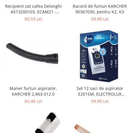
Home Cinema & Audio
Recipient zat cafea Delonghi
Racord de furtun KARCHER
Playere, Boxe & Casti
AS13200103, ECAM21 -
90367030, pentru K2, K3
Telescoape & Optica
ECAM25
60,59 Lei
59,99 Lei
Televizoare & accesorii
Bacanie
Ambalaje cadouri
Cadouri
Curatenie si intretinere
Maner furtun aspirator,
Set 12 saci de aspirator
KARCHER 2.863-012.0
E201SM, ELECTROLUX
9001684811, CLASSIC LONG
65,48 Lei
99,99 Lei
PERFORMANCE