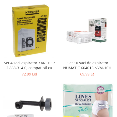
Curatenie si intretinere
Decoratiuni
Gradinarit
Hobby-uri creative
Iluminat & Electrice
Jaluzele
Kit-uri automatizari porti si usi
garaj
Mobila dormitor
Mobila gradina & terasa
Set 4 saci aspirator KARCHER
Set 10 saci de aspirator
2.863-314.0, compatibil cu
NUMATIC 604015 NVM-1CH,
Mobila Living & Dining
WD, KWD, SE
9L
72,99 Lei
69,99 Lei
Organizare si depozitare
Rafturi
Sanitare
Scule electrice si unelte
Silicon, spume si solutii tehnice
Sisteme Incalzire
Textile si covoare