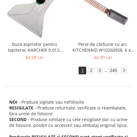
Perie de cărbune cu arc
Duza aspirator pentru
KITCHENAID W10260958, 6 x6
tapiterie, KARCHER 9.012-
x 19 mm, pentru 5KSM15
278.0, SE4001, SE4002, SE5100
46,99 Lei
84,99 Lei
si SE6100
1
2
3
245
...
NOI
- Produse sigilate sau nefolosite
RESIGILATE
- Produse returnate, verificate si reambalate,
fara urme de folosire
SECOND
- Produse similare cu cele resigilate dar cu urme
de folosire, posibil cu accesorii sau ambalaj original lipsa.
Produsele RESIGILATE si SECOND sunt atent verificate si