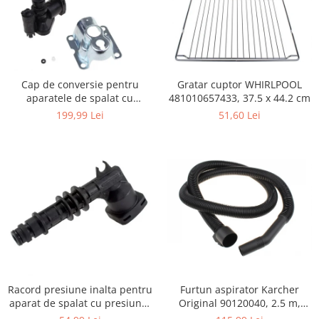
Igiena si ingrijire
Jucarii si Jocuri
Maternitate
Petshop
Gratar cuptor WHIRLPOOL
Cap de conversie pentru
Accesorii animale de companie
481010657433, 37.5 x 44.2 cm
aparatele de spalat cu
Acvaristica
presiune KARCHER K
51,60 Lei
199,99 Lei
Castroane si adapatori animale
Igiena animale de companie
Mobila si transport animale de
companie
Zgarzi, lese si hamuri
PC, Periferice & Software
Componente PC
Desktop PC & Monitoare
Imprimante, Scanere &
Consumabile
Furtun aspirator Karcher
Racord presiune inalta pentru
Periferice PC
Original 90120040, 2.5 m,
aparat de spalat cu presiune,
negru
KARCHER 9.013-355.0, K4/K5