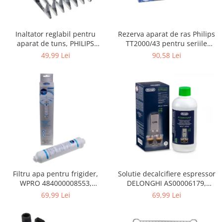
Gaming, Carti & Birotica
Birotica & Papetarie
Rezerva aparat de ras Philips
Inaltator reglabil pentru
Console, Jocuri & Accesorii
TT2000/43 pentru seriile
aparat de tuns, PHILIPS
Ingrijire personala & Cosmetice
Bodygroom 3000/5000/7000 si
422203633281, 3-15 mm,
90,58 Lei
49,99 Lei
Click&Style
HC56xx, HC76xx
Accesorii aparate de ras electrice
Accesorii aparate hair styling
Aparate & Accesorii ingrijire
personala
Aparate cosmetice
Articole Sanatate si Wellness
Consumabile sanitare
Cosmetice si produse ingrijire
personala
Igiena dentara
Filtru apa pentru frigider,
Solutie decalcifiere espressor
WPRO 484000008553,
DELONGHI AS00006179,
Jucarii, Copii & Bebe
compatibil cu Samsung, AEG,
DLSC500, 500 ml
69,99 Lei
69,99 Lei
Camera copilului
Bosch, LG, Zanussi, Gorenje
Hrana bebelusi