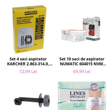
Curatenie si intretinere
Decoratiuni
Gradinarit
Hobby-uri creative
Iluminat & Electrice
Jaluzele
Kit-uri automatizari porti si usi
garaj
Mobila dormitor
Mobila gradina & terasa
Set 10 saci de aspirator
Set 4 saci aspirator
NUMATIC 604015 NVM-
KARCHER 2.863-314.0,
Mobila Living & Dining
1CH, 9L
compatibil cu WD, KWD,
Organizare si depozitare
69,99 Lei
72,99 Lei
SE
Rafturi
Sanitare
Scule electrice si unelte
Silicon, spume si solutii tehnice
Sisteme Incalzire
Textile si covoare