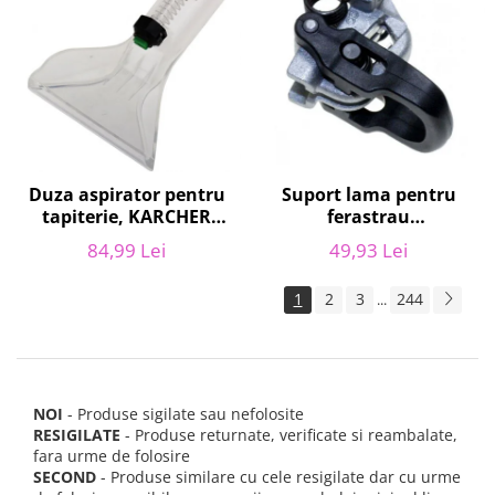
Suport lama pentru
Duza aspirator pentru
ferastrau
tapiterie, KARCHER
BLACK&DECKER 582593-
9.012-278.0, SE4001,
49,93 Lei
84,99 Lei
00
SE4002, SE5100 si SE6100
1
2
3
244
...
NOI
- Produse sigilate sau nefolosite
RESIGILATE
- Produse returnate, verificate si reambalate,
fara urme de folosire
SECOND
- Produse similare cu cele resigilate dar cu urme