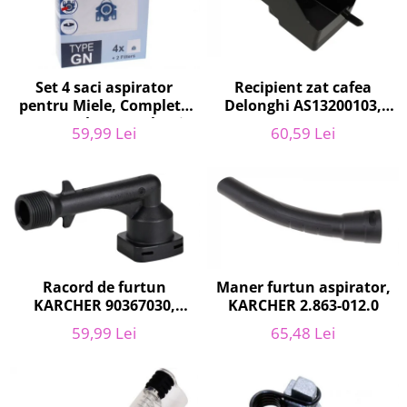
Home Cinema & Audio
Playere, Boxe & Casti
Telescoape & Optica
Televizoare & accesorii
Recipient zat cafea
Set 4 saci aspirator
Bacanie
Delonghi AS13200103,
pentru Miele, Complete
ECAM21 - ECAM25
C2, Complete C3, Classic
Ambalaje cadouri
60,59 Lei
59,99 Lei
C1, S8, S5, S2, compatibil
Cadouri
12281680
Curatenie si intretinere
Racord de furtun
Maner furtun aspirator,
KARCHER 90367030,
KARCHER 2.863-012.0
pentru K2, K3
59,99 Lei
65,48 Lei