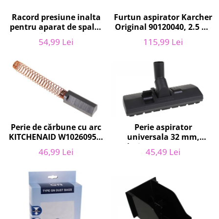
Retelistica & Supraveghere
Servere, Componente & UPS
Furtun aspirator Karcher
Racord presiune inalta
Telecomenzi garaj
Original 90120040, 2.5 m,
pentru aparat de spalat
negru
cu presiune, KARCHER
Sport & Activitati in aer liber
115,99 Lei
54,99 Lei
9.013-355.0, K4/K5
Accesorii antrenament
Accesorii Fitness
Accesorii sportive
Articole Voiaj
Camping
Ciclism
Perie de cărbune cu arc
Perie aspirator
Sporturi acvatice
KITCHENAID W10260958,
universala 32 mm,
Sporturi de interior
6 x6 x 19 mm, pentru
latime 27 cm, V272
46,99 Lei
45,49 Lei
TV, Audio & Foto
5KSM15
ECONOMY
Aparate Foto & Accesorii
Audio HI-FI & Profesionale
Camere video si sport
Drone si Accesorii