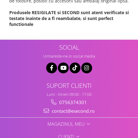
de folosire, posibil cu accesorii sau ambalaj original lipsa.
Produsele RESIGILATE si SECOND sunt atent verificate si
testate inainte de a fi reambalate, si sunt perfect
functionale
SOCIAL
Urmareste-ne in social media
SUPORT CLIENTI
Luni - Vineri 09:00 - 17:00
0756374301
contact@esecond.ro
MAGAZINUL MEU
CLIENTI