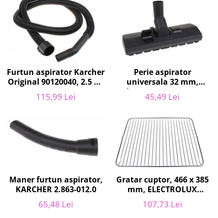
Home Cinema & Audio
Playere, Boxe & Casti
Telescoape & Optica
Televizoare & accesorii
Bacanie
Ambalaje cadouri
Furtun aspirator Karcher
Perie aspirator
Cadouri
Original 90120040, 2.5 m,
universala 32 mm,
negru
latime 27 cm, V272
Curatenie si intretinere
115,99 Lei
45,49 Lei
ECONOMY
Gratar cuptor, 466 x 385
Maner furtun aspirator,
mm, ELECTROLUX
KARCHER 2.863-012.0
140064006012
107,73 Lei
65,48 Lei