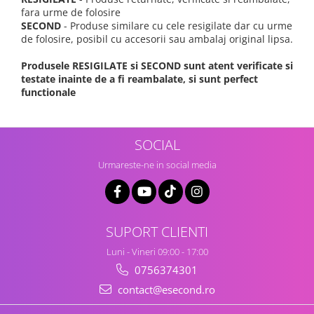
fara urme de folosire
SECOND
- Produse similare cu cele resigilate dar cu urme
de folosire, posibil cu accesorii sau ambalaj original lipsa.
Produsele RESIGILATE si SECOND sunt atent verificate si
testate inainte de a fi reambalate, si sunt perfect
functionale
SOCIAL
Urmareste-ne in social media
SUPORT CLIENTI
Luni - Vineri 09:00 - 17:00
0756374301
contact@esecond.ro