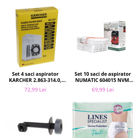
Curatenie si intretinere
Decoratiuni
Gradinarit
Hobby-uri creative
Iluminat & Electrice
Jaluzele
Kit-uri automatizari porti si usi
garaj
Mobila dormitor
Mobila gradina & terasa
Set 10 saci de aspirator
Set 4 saci aspirator
NUMATIC 604015 NVM-
KARCHER 2.863-314.0,
Mobila Living & Dining
1CH, 9L
compatibil cu WD, KWD,
Organizare si depozitare
69,99 Lei
72,99 Lei
SE
Rafturi
Sanitare
Scule electrice si unelte
Silicon, spume si solutii tehnice
Sisteme Incalzire
Textile si covoare