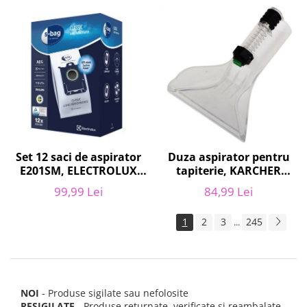
Set 12 saci de aspirator
Duza aspirator pentru
E201SM, ELECTROLUX
tapiterie, KARCHER
9001684811, CLASSIC
9.012-278.0, SE4001,
99,99 Lei
84,99 Lei
LONG PERFORMANCE
SE4002, SE5100 si SE6100
1
2
3
245
...
NOI
- Produse sigilate sau nefolosite
RESIGILATE
- Produse returnate, verificate si reambalate,