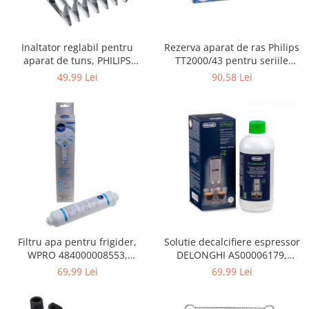
Gaming, Carti & Birotica
Birotica & Papetarie
Rezerva aparat de ras Philips
Inaltator reglabil pentru
Console, Jocuri & Accesorii
TT2000/43 pentru seriile
aparat de tuns, PHILIPS
Ingrijire personala & Cosmetice
Bodygroom 3000/5000/7000 si
422203633281, 3-15 mm,
90,58 Lei
49,99 Lei
Click&Style
HC56xx, HC76xx
Accesorii aparate de ras electrice
Accesorii aparate hair styling
Aparate & Accesorii ingrijire
personala
Aparate cosmetice
Articole Sanatate si Wellness
Consumabile sanitare
Cosmetice si produse ingrijire
personala
Igiena dentara
Filtru apa pentru frigider,
Solutie decalcifiere espressor
WPRO 484000008553,
DELONGHI AS00006179,
Jucarii, Copii & Bebe
compatibil cu Samsung, AEG,
DLSC500, 500 ml
69,99 Lei
69,99 Lei
Camera copilului
Bosch, LG, Zanussi, Gorenje
Hrana bebelusi