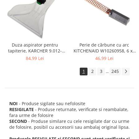
Perie de cărbune cu arc
Duza aspirator pentru
KITCHENAID W10260958, 6 x6
tapiterie, KARCHER 9.012-
x 19 mm, pentru 5KSM15
278.0, SE4001, SE4002, SE5100
46,99 Lei
84,99 Lei
si SE6100
1
2
3
245
...
NOI
- Produse sigilate sau nefolosite
RESIGILATE
- Produse returnate, verificate si reambalate,
fara urme de folosire
SECOND
- Produse similare cu cele resigilate dar cu urme
de folosire, posibil cu accesorii sau ambalaj original lipsa.
Produsele RESIGILATE si SECOND sunt atent verificate si