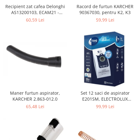
Home Cinema & Audio
Recipient zat cafea Delonghi
Racord de furtun KARCHER
Playere, Boxe & Casti
AS13200103, ECAM21 -
90367030, pentru K2, K3
Telescoape & Optica
ECAM25
60,59 Lei
59,99 Lei
Televizoare & accesorii
Bacanie
Ambalaje cadouri
Cadouri
Curatenie si intretinere
Maner furtun aspirator,
Set 12 saci de aspirator
KARCHER 2.863-012.0
E201SM, ELECTROLUX
9001684811, CLASSIC LONG
65,48 Lei
99,99 Lei
PERFORMANCE