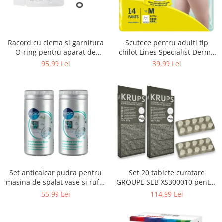
Uscatoare rufe
Utilaje si materiale de constructii
Laptop, Tablete & Telefoane
Racord cu clema si garnitura
Scutece pentru adulti tip
Accesorii tablete
O-ring pentru aparat de
chilot Lines Specialist Derma
spalat cu presiune, KARCHER
Protection Extra, 7 picaturi,
95,99 Lei
39,99 Lei
Laptopuri si Accesorii
4.064-047.0, K2, K3, K4
marimea M, 14 bucati
Telefoane Mobile & accesorii
Wearable & Gadgeturi
Electrocasnice & Climatizare
Accesorii si piese masini spalat
rufe si uscatoare
Accesorii si piese masini spalat
vase
Aparate Frigorifice
Set anticalcar pudra pentru
Set 20 tablete curatare
Aparate Racire Aer
masina de spalat vase si rufe,
GROUPE SEB XS300010 pentru
Aragaze si cuptoare cu microunde
WPRO 484000008416, 2 x 250g
espressoare Krups (2x10
55,99 Lei
114,99 Lei
tablete)
Climatizare & sisteme de incalzire
Electrocasnice pentru Bucatarie