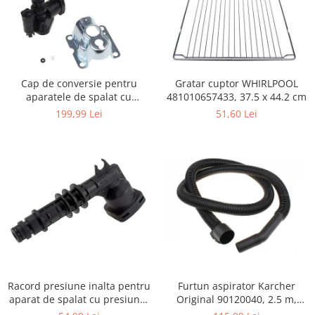
Igiena si ingrijire
Jucarii si Jocuri
Maternitate
Petshop
Gratar cuptor WHIRLPOOL
Cap de conversie pentru
Accesorii animale de companie
481010657433, 37.5 x 44.2 cm
aparatele de spalat cu
Acvaristica
presiune KARCHER K
51,60 Lei
199,99 Lei
Castroane si adapatori animale
Igiena animale de companie
Mobila si transport animale de
companie
Zgarzi, lese si hamuri
PC, Periferice & Software
Componente PC
Desktop PC & Monitoare
Imprimante, Scanere &
Consumabile
Furtun aspirator Karcher
Racord presiune inalta pentru
Periferice PC
Original 90120040, 2.5 m,
aparat de spalat cu presiune,
negru
KARCHER 9.013-355.0, K4/K5