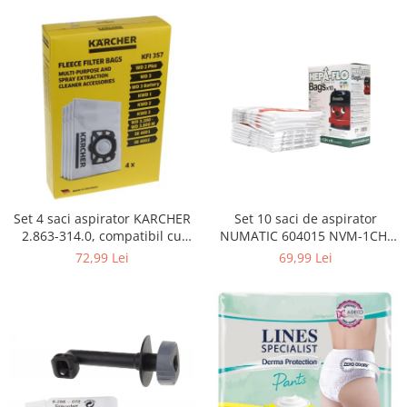
Curatenie si intretinere
Decoratiuni
Gradinarit
Hobby-uri creative
Iluminat & Electrice
Jaluzele
Kit-uri automatizari porti si usi
garaj
Mobila dormitor
Mobila gradina & terasa
Set 4 saci aspirator KARCHER
Set 10 saci de aspirator
2.863-314.0, compatibil cu
NUMATIC 604015 NVM-1CH,
Mobila Living & Dining
WD, KWD, SE
9L
72,99 Lei
69,99 Lei
Organizare si depozitare
Rafturi
Sanitare
Scule electrice si unelte
Silicon, spume si solutii tehnice
Sisteme Incalzire
Textile si covoare