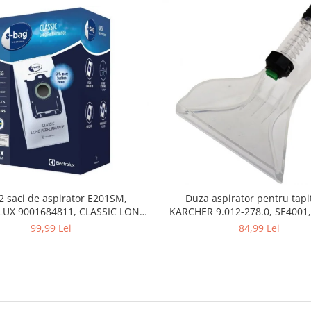
2 saci de aspirator E201SM,
Duza aspirator pentru tapit
UX 9001684811, CLASSIC LONG
KARCHER 9.012-278.0, SE4001,
PERFORMANCE
SE5100 si SE6100
99,99 Lei
84,99 Lei