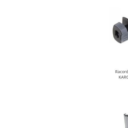
Fiare de calcat si masini de cusut
Ingrijire Locuinta
Purificatoare de aer
Fashion
Bijuterii
Ceasuri barbatesti
Ceasuri dama
Cutii, curele si accesorii ceasuri
Genti si accesorii barbati
Racord
Genti si accesorii femei
KARC
Imbracaminte barbati
Imbracaminte femei
Imbracaminte si Incaltaminte copii
Incaltaminte barbati
Incaltaminte femei
Ochelari de soare
Ochelari de vedere