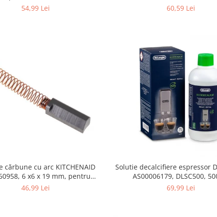
355.0, K4/K5
54,99 Lei
60,59 Lei
de cărbune cu arc KITCHENAID
Solutie decalcifiere espressor
 x6 x 19 mm, pentru
AS00006179, DLSC500, 50
5KSM15
46,99 Lei
69,99 Lei