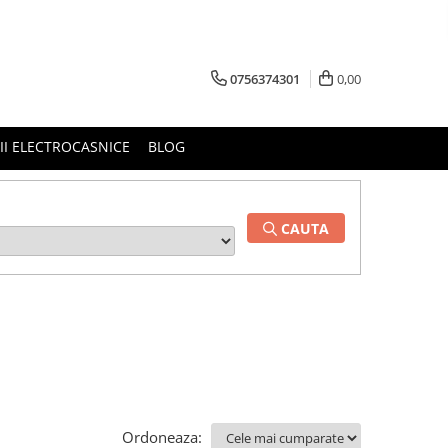
0756374301
0,00
RII ELECTROCASNICE
BLOG
CAUTA
Ordoneaza: