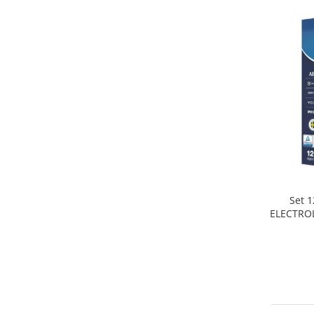
Home Cinema & Audio
Playere, Boxe & Casti
Telescoape & Optica
Televizoare & accesorii
Bacanie
Ambalaje cadouri
Cadouri
Curatenie si intretinere
Set 1
ELECTROL