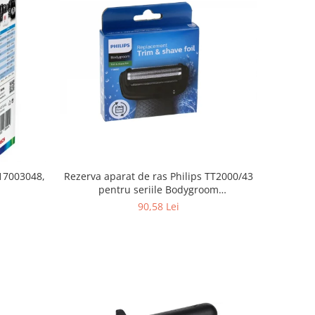
Rezerva aparat de ras Philips TT2000/43
 17003048,
pentru seriile Bodygroom
3000/5000/7000 si Click&Style
90,58 Lei