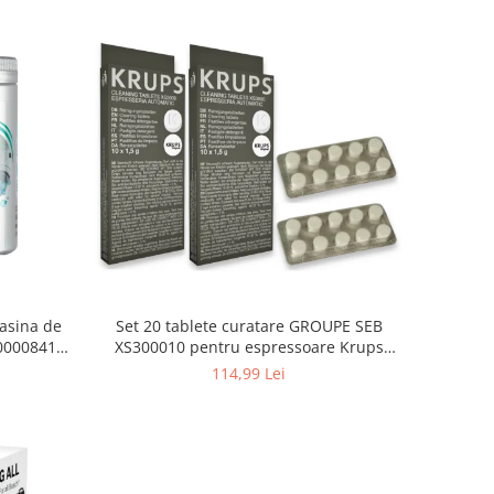
asina de
Set 20 tablete curatare GROUPE SEB
000008416,
XS300010 pentru espressoare Krups
(2x10 tablete)
114,99 Lei