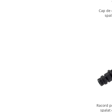
Igiena si ingrijire
Jucarii si Jocuri
Cap de 
spa
Maternitate
Petshop
Accesorii animale de companie
Acvaristica
Castroane si adapatori animale
Igiena animale de companie
Mobila si transport animale de
companie
Zgarzi, lese si hamuri
PC, Periferice & Software
Componente PC
Desktop PC & Monitoare
Imprimante, Scanere &
Consumabile
Racord p
Periferice PC
spalat