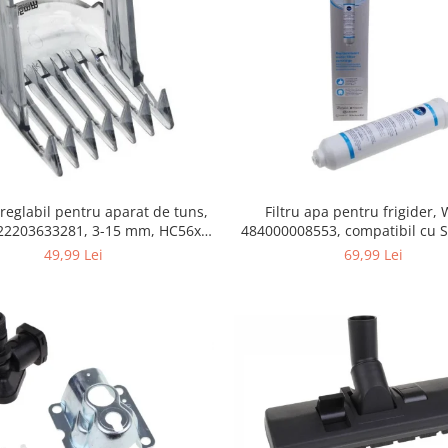
Filtru apa pentru frigider
 reglabil pentru aparat de tuns,
484000008553, compatibil cu 
422203633281, 3-15 mm, HC56xx,
AEG, Bosch, LG, Zanussi, G
HC76xx
69,99 Lei
49,99 Lei