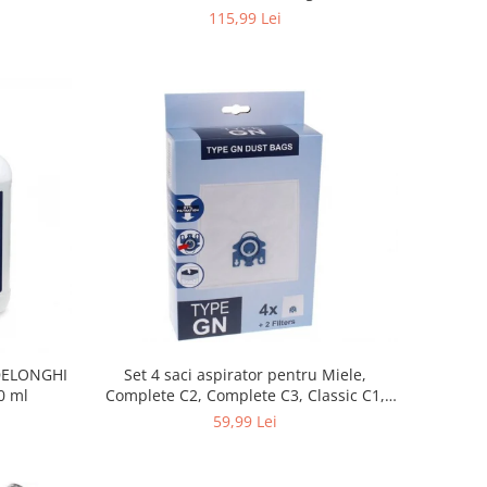
115,99 Lei
 DELONGHI
Set 4 saci aspirator pentru Miele,
0 ml
Complete C2, Complete C3, Classic C1,
S8, S5, S2, compatibil 12281680
59,99 Lei