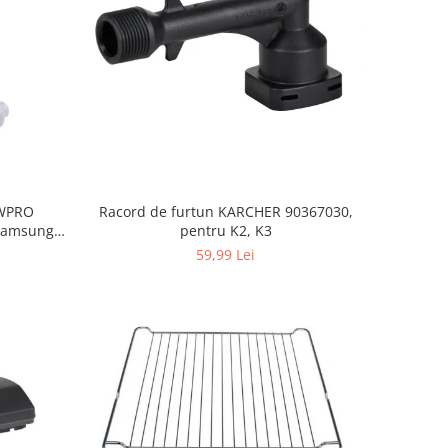
, WPRO
Racord de furtun KARCHER 90367030,
Samsung,
pentru K2, K3
orenje
59,99 Lei