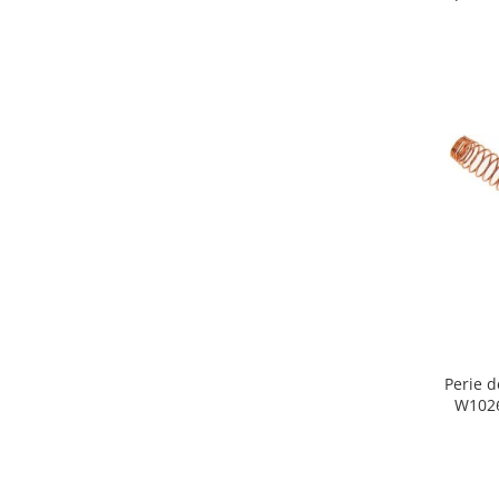
Retelistica & Supraveghere
Servere, Componente & UPS
Telecomenzi garaj
Sport & Activitati in aer liber
Accesorii antrenament
Accesorii Fitness
Accesorii sportive
Articole Voiaj
Camping
Ciclism
Sporturi acvatice
Sporturi de interior
TV, Audio & Foto
Perie 
Aparate Foto & Accesorii
W10260958, 6
Audio HI-FI & Profesionale
Camere video si sport
Drone si Accesorii