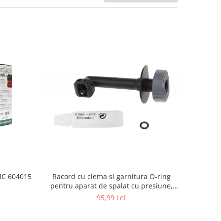
Racord cu clema si garnitura O-ring
TIC 604015
pentru aparat de spalat cu presiune,
KARCHER 4.064-047.0, K2, K3, K4
95,99 Lei