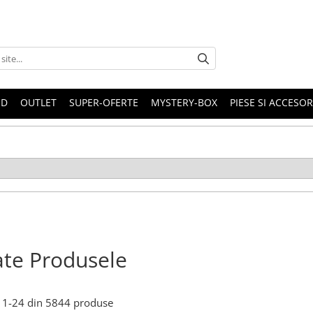
ND
OUTLET
SUPER-OFERTE
MYSTERY-BOX
PIESE SI ACCESO
te Produsele
1-
24
din
5844
produse