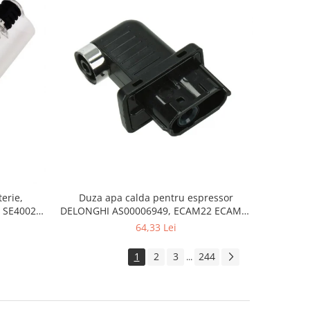
erie,
Duza apa calda pentru espressor
 SE4002,
DELONGHI AS00006949, ECAM22 ECAM29
FEB29 ECAM3
64,33 Lei
1
2
3
244
...