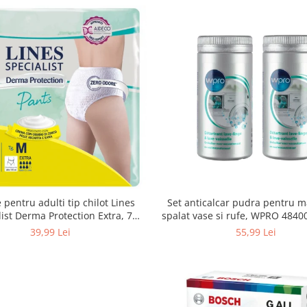
Set anticalcar pudra pentru m
 pentru adulti tip chilot Lines
spalat vase si rufe, WPRO 484
list Derma Protection Extra, 7
2 x 250g
turi, marimea M, 14 bucati
55,99 Lei
39,99 Lei