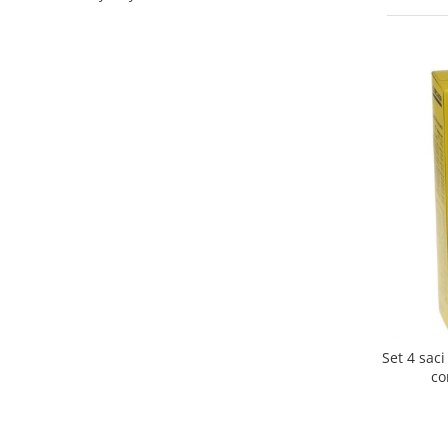
Curatenie si intretinere
Decoratiuni
Gradinarit
Hobby-uri creative
Iluminat & Electrice
Jaluzele
Kit-uri automatizari porti si usi
garaj
Mobila dormitor
Mobila gradina & terasa
Mobila Living & Dining
Organizare si depozitare
Rafturi
Sanitare
Set 4 sac
Scule electrice si unelte
co
Silicon, spume si solutii tehnice
Sisteme Incalzire
Textile si covoare