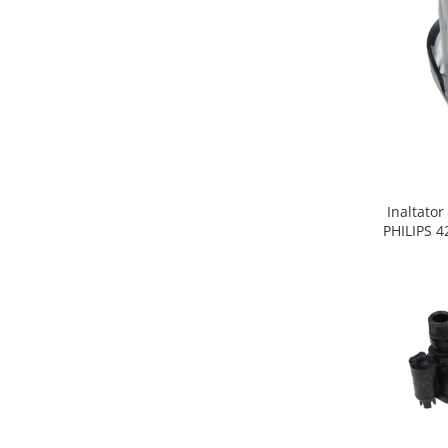
Gaming, Carti & Birotica
Birotica & Papetarie
Console, Jocuri & Accesorii
Ingrijire personala & Cosmetice
Accesorii aparate de ras electrice
Accesorii aparate hair styling
Aparate & Accesorii ingrijire
personala
Inaltator
Aparate cosmetice
PHILIPS 
Articole Sanatate si Wellness
Consumabile sanitare
Cosmetice si produse ingrijire
personala
Igiena dentara
Jucarii, Copii & Bebe
Camera copilului
Hrana bebelusi