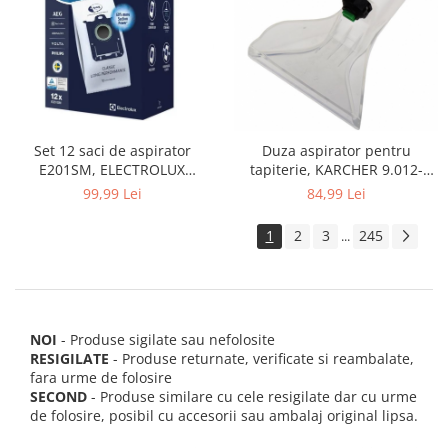
Set 12 saci de aspirator
Duza aspirator pentru
E201SM, ELECTROLUX
tapiterie, KARCHER 9.012-
9001684811, CLASSIC LONG
278.0, SE4001, SE4002, SE5100
99,99 Lei
84,99 Lei
PERFORMANCE
si SE6100
1
2
3
245
...
NOI
- Produse sigilate sau nefolosite
RESIGILATE
- Produse returnate, verificate si reambalate,
fara urme de folosire
SECOND
- Produse similare cu cele resigilate dar cu urme
de folosire, posibil cu accesorii sau ambalaj original lipsa.