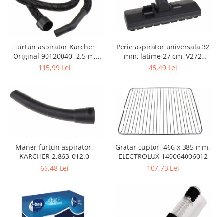
Home Cinema & Audio
Playere, Boxe & Casti
Telescoape & Optica
Televizoare & accesorii
Perie aspirator universala 32
Furtun aspirator Karcher
Bacanie
mm, latime 27 cm, V272
Original 90120040, 2.5 m,
ECONOMY
negru
45,49 Lei
115,99 Lei
Ambalaje cadouri
Cadouri
Curatenie si intretinere
Maner furtun aspirator,
Gratar cuptor, 466 x 385 mm,
KARCHER 2.863-012.0
ELECTROLUX 140064006012
65,48 Lei
107,73 Lei