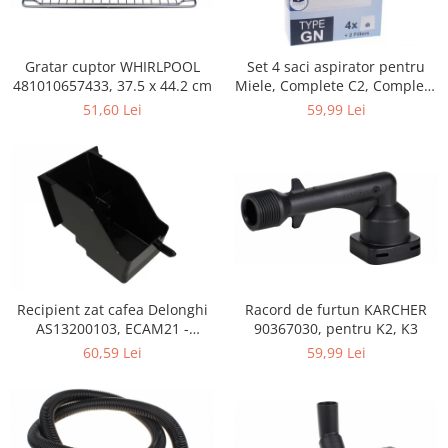
Retelistica & Supraveghere
Servere, Componente & UPS
Telecomenzi garaj
Gratar cuptor WHIRLPOOL
Set 4 saci aspirator pentru
Sport & Activitati in aer liber
481010657433, 37.5 x 44.2 cm
Miele, Complete C2, Complete
C3, Classic C1, S8, S5, S2,
51,60 Lei
59,99 Lei
Accesorii antrenament
compatibil 12281680
Accesorii Fitness
Accesorii sportive
Articole Voiaj
Camping
Ciclism
Sporturi acvatice
Sporturi de interior
Recipient zat cafea Delonghi
Racord de furtun KARCHER
TV, Audio & Foto
AS13200103, ECAM21 -
90367030, pentru K2, K3
ECAM25
Aparate Foto & Accesorii
60,59 Lei
59,99 Lei
Audio HI-FI & Profesionale
Camere video si sport
Drone si Accesorii