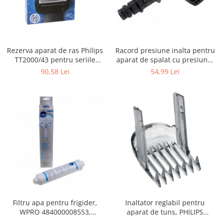
Gaming, Carti & Birotica
Birotica & Papetarie
Console, Jocuri & Accesorii
Ingrijire personala & Cosmetice
Rezerva aparat de ras Philips
Racord presiune inalta pentru
TT2000/43 pentru seriile
aparat de spalat cu presiune,
Accesorii aparate de ras electrice
Bodygroom 3000/5000/7000 si
KARCHER 9.013-355.0, K4/K5
90,58 Lei
54,99 Lei
Accesorii aparate hair styling
Click&Style
Aparate & Accesorii ingrijire
personala
Aparate cosmetice
Articole Sanatate si Wellness
Consumabile sanitare
Cosmetice si produse ingrijire
personala
Igiena dentara
Jucarii, Copii & Bebe
Camera copilului
Filtru apa pentru frigider,
Inaltator reglabil pentru
Hrana bebelusi
WPRO 484000008553,
aparat de tuns, PHILIPS