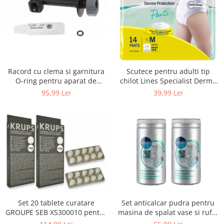
Uscatoare rufe
Utilaje si materiale de constructii
Laptop, Tablete & Telefoane
Accesorii tablete
Laptopuri si Accesorii
Racord cu clema si garnitura
Scutece pentru adulti tip
Telefoane Mobile & accesorii
O-ring pentru aparat de
chilot Lines Specialist Derma
spalat cu presiune, KARCHER
Protection Extra, 7 picaturi,
Wearable & Gadgeturi
95,99 Lei
39,99 Lei
4.064-047.0, K2, K3, K4
marimea M, 14 bucati
Electrocasnice & Climatizare
Accesorii si piese masini spalat
rufe si uscatoare
Accesorii si piese masini spalat
vase
Aparate Frigorifice
Aparate Racire Aer
Aragaze si cuptoare cu microunde
Set 20 tablete curatare
Set anticalcar pudra pentru
Climatizare & sisteme de incalzire
GROUPE SEB XS300010 pentru
masina de spalat vase si rufe,
Electrocasnice pentru Bucatarie
espressoare Krups (2x10
WPRO 484000008416, 2 x 250g