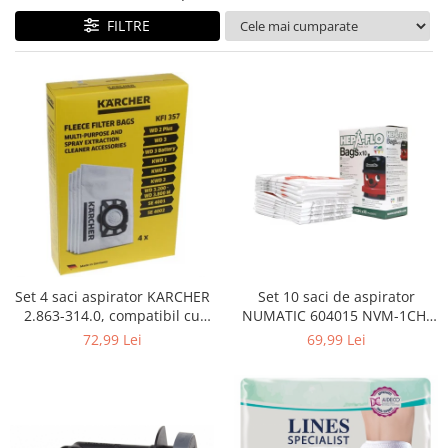
Curatenie si intretinere
FILTRE
Decoratiuni
Gradinarit
Hobby-uri creative
Iluminat & Electrice
Jaluzele
Kit-uri automatizari porti si usi
garaj
Mobila dormitor
Mobila gradina & terasa
Mobila Living & Dining
Organizare si depozitare
Set 4 saci aspirator KARCHER
Set 10 saci de aspirator
Rafturi
2.863-314.0, compatibil cu
NUMATIC 604015 NVM-1CH,
WD, KWD, SE
9L
Sanitare
72,99 Lei
69,99 Lei
Scule electrice si unelte
Silicon, spume si solutii tehnice
Sisteme Incalzire
Textile si covoare