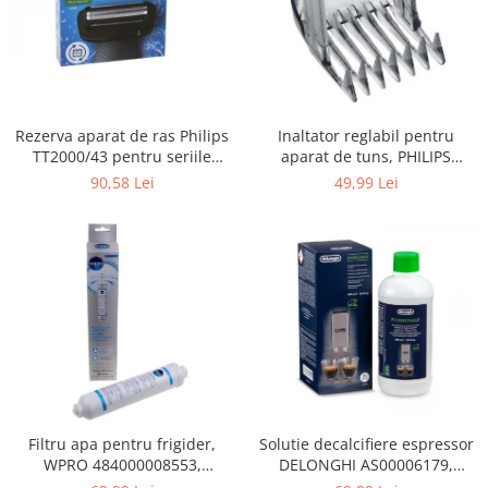
Gaming, Carti & Birotica
Birotica & Papetarie
Console, Jocuri & Accesorii
Ingrijire personala & Cosmetice
Rezerva aparat de ras Philips
Inaltator reglabil pentru
Accesorii aparate de ras electrice
TT2000/43 pentru seriile
aparat de tuns, PHILIPS
Accesorii aparate hair styling
Bodygroom 3000/5000/7000 si
422203633281, 3-15 mm,
90,58 Lei
49,99 Lei
Aparate & Accesorii ingrijire
Click&Style
HC56xx, HC76xx
personala
Aparate cosmetice
Articole Sanatate si Wellness
Consumabile sanitare
Cosmetice si produse ingrijire
personala
Igiena dentara
Jucarii, Copii & Bebe
Camera copilului
Filtru apa pentru frigider,
Solutie decalcifiere espressor
WPRO 484000008553,
DELONGHI AS00006179,
Hrana bebelusi
compatibil cu Samsung, AEG,
DLSC500, 500 ml