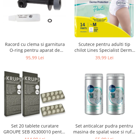
Uscatoare rufe
Utilaje si materiale de constructii
Laptop, Tablete & Telefoane
Accesorii tablete
Laptopuri si Accesorii
Racord cu clema si garnitura
Scutece pentru adulti tip
Telefoane Mobile & accesorii
O-ring pentru aparat de
chilot Lines Specialist Derma
spalat cu presiune, KARCHER
Protection Extra, 7 picaturi,
Wearable & Gadgeturi
95,99 Lei
39,99 Lei
4.064-047.0, K2, K3, K4
marimea M, 14 bucati
Electrocasnice & Climatizare
Accesorii si piese masini spalat
rufe si uscatoare
Accesorii si piese masini spalat
vase
Aparate Frigorifice
Aparate Racire Aer
Aragaze si cuptoare cu microunde
Set 20 tablete curatare
Set anticalcar pudra pentru
Climatizare & sisteme de incalzire
GROUPE SEB XS300010 pentru
masina de spalat vase si rufe,
Electrocasnice pentru Bucatarie
espressoare Krups (2x10
WPRO 484000008416, 2 x 250g