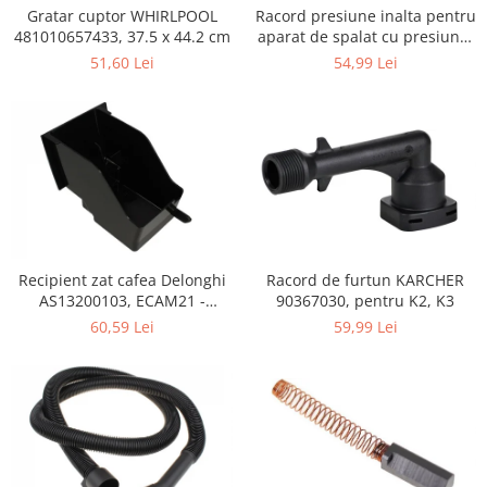
Retelistica & Supraveghere
Gratar cuptor WHIRLPOOL
Racord presiune inalta pentru
Servere, Componente & UPS
481010657433, 37.5 x 44.2 cm
aparat de spalat cu presiune,
KARCHER 9.013-355.0, K4/K5
Telecomenzi garaj
51,60 Lei
54,99 Lei
Sport & Activitati in aer liber
Accesorii antrenament
Accesorii Fitness
Accesorii sportive
Articole Voiaj
Camping
Ciclism
Recipient zat cafea Delonghi
Racord de furtun KARCHER
Sporturi acvatice
AS13200103, ECAM21 -
90367030, pentru K2, K3
Sporturi de interior
ECAM25
60,59 Lei
59,99 Lei
TV, Audio & Foto
Aparate Foto & Accesorii
Audio HI-FI & Profesionale
Camere video si sport
Drone si Accesorii