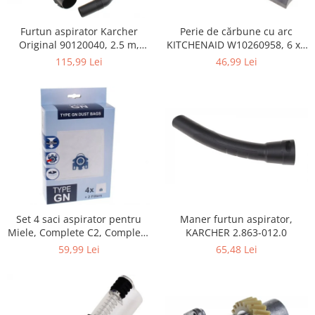
Home Cinema & Audio
Playere, Boxe & Casti
Perie de cărbune cu arc
Furtun aspirator Karcher
Telescoape & Optica
KITCHENAID W10260958, 6 x6
Original 90120040, 2.5 m,
x 19 mm, pentru 5KSM15
negru
Televizoare & accesorii
46,99 Lei
115,99 Lei
Bacanie
Ambalaje cadouri
Cadouri
Curatenie si intretinere
Maner furtun aspirator,
Set 4 saci aspirator pentru
KARCHER 2.863-012.0
Miele, Complete C2, Complete
C3, Classic C1, S8, S5, S2,
65,48 Lei
59,99 Lei
compatibil 12281680