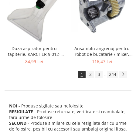
Ansamblu angrenaj pentru
Duza aspirator pentru
robot de bucatarie / mixer,
tapiterie, KARCHER 9.012-
KITCHENAID 2403092
278.0, SE4001, SE4002, SE5100
116,47 Lei
84,99 Lei
si SE6100
1
2
3
244
...
NOI
- Produse sigilate sau nefolosite
RESIGILATE
- Produse returnate, verificate si reambalate,
fara urme de folosire
SECOND
- Produse similare cu cele resigilate dar cu urme
de folosire, posibil cu accesorii sau ambalaj original lipsa.