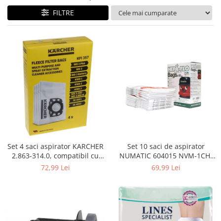
Curatenie si intretinere
FILTRE
Decoratiuni
Gradinarit
Hobby-uri creative
Iluminat & Electrice
Jaluzele
Kit-uri automatizari porti si usi
garaj
Mobila dormitor
Mobila gradina & terasa
Mobila Living & Dining
Organizare si depozitare
Set 4 saci aspirator KARCHER
Set 10 saci de aspirator
Rafturi
2.863-314.0, compatibil cu
NUMATIC 604015 NVM-1CH,
WD, KWD, SE
9L
Sanitare
72,99 Lei
69,99 Lei
Scule electrice si unelte
Silicon, spume si solutii tehnice
Sisteme Incalzire
Textile si covoare