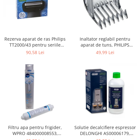
Gaming, Carti & Birotica
Birotica & Papetarie
Console, Jocuri & Accesorii
Ingrijire personala & Cosmetice
Rezerva aparat de ras Philips
Inaltator reglabil pentru
Accesorii aparate de ras electrice
TT2000/43 pentru seriile
aparat de tuns, PHILIPS
Accesorii aparate hair styling
Bodygroom 3000/5000/7000 si
422203633281, 3-15 mm,
90,58 Lei
49,99 Lei
Aparate & Accesorii ingrijire
Click&Style
HC56xx, HC76xx
personala
Aparate cosmetice
Articole Sanatate si Wellness
Consumabile sanitare
Cosmetice si produse ingrijire
personala
Igiena dentara
Jucarii, Copii & Bebe
Camera copilului
Filtru apa pentru frigider,
Solutie decalcifiere espressor
WPRO 484000008553,
DELONGHI AS00006179,
Hrana bebelusi
compatibil cu Samsung, AEG,
DLSC500, 500 ml