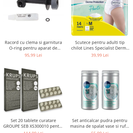
Uscatoare rufe
Utilaje si materiale de constructii
Laptop, Tablete & Telefoane
Accesorii tablete
Laptopuri si Accesorii
Racord cu clema si garnitura
Scutece pentru adulti tip
Telefoane Mobile & accesorii
O-ring pentru aparat de
chilot Lines Specialist Derma
spalat cu presiune, KARCHER
Protection Extra, 7 picaturi,
Wearable & Gadgeturi
95,99 Lei
39,99 Lei
4.064-047.0, K2, K3, K4
marimea M, 14 bucati
Electrocasnice & Climatizare
Accesorii si piese masini spalat
rufe si uscatoare
Accesorii si piese masini spalat
vase
Aparate Frigorifice
Aparate Racire Aer
Aragaze si cuptoare cu microunde
Set 20 tablete curatare
Set anticalcar pudra pentru
Climatizare & sisteme de incalzire
GROUPE SEB XS300010 pentru
masina de spalat vase si rufe,
Electrocasnice pentru Bucatarie
espressoare Krups (2x10
WPRO 484000008416, 2 x 250g