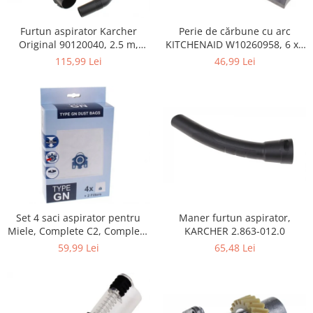
Home Cinema & Audio
Playere, Boxe & Casti
Perie de cărbune cu arc
Furtun aspirator Karcher
Telescoape & Optica
KITCHENAID W10260958, 6 x6
Original 90120040, 2.5 m,
x 19 mm, pentru 5KSM15
negru
Televizoare & accesorii
46,99 Lei
115,99 Lei
Bacanie
Ambalaje cadouri
Cadouri
Curatenie si intretinere
Maner furtun aspirator,
Set 4 saci aspirator pentru
KARCHER 2.863-012.0
Miele, Complete C2, Complete
C3, Classic C1, S8, S5, S2,
65,48 Lei
59,99 Lei
compatibil 12281680