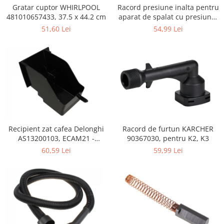
Retelistica & Supraveghere
Gratar cuptor WHIRLPOOL
Racord presiune inalta pentru
Servere, Componente & UPS
481010657433, 37.5 x 44.2 cm
aparat de spalat cu presiune,
KARCHER 9.013-355.0, K4/K5
Telecomenzi garaj
51,60 Lei
54,99 Lei
Sport & Activitati in aer liber
Accesorii antrenament
Accesorii Fitness
Accesorii sportive
Articole Voiaj
Camping
Ciclism
Recipient zat cafea Delonghi
Racord de furtun KARCHER
Sporturi acvatice
AS13200103, ECAM21 -
90367030, pentru K2, K3
Sporturi de interior
ECAM25
60,59 Lei
59,99 Lei
TV, Audio & Foto
Aparate Foto & Accesorii
Audio HI-FI & Profesionale
Camere video si sport
Drone si Accesorii