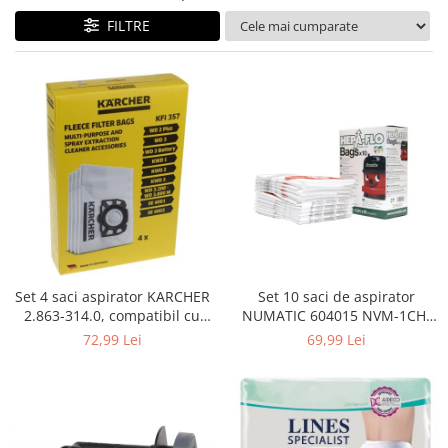
Curatenie si intretinere
FILTRE
Decoratiuni
Gradinarit
Hobby-uri creative
Iluminat & Electrice
Jaluzele
Kit-uri automatizari porti si usi
garaj
Mobila dormitor
Mobila gradina & terasa
Mobila Living & Dining
Organizare si depozitare
Set 4 saci aspirator KARCHER
Set 10 saci de aspirator
Rafturi
2.863-314.0, compatibil cu
NUMATIC 604015 NVM-1CH,
WD, KWD, SE
9L
Sanitare
72,99 Lei
69,99 Lei
Scule electrice si unelte
Silicon, spume si solutii tehnice
Sisteme Incalzire
Textile si covoare