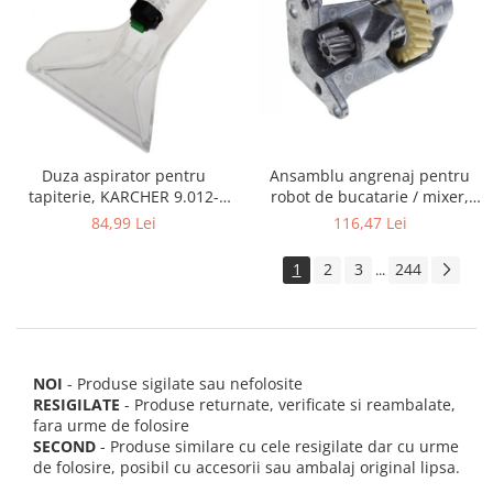
Ansamblu angrenaj pentru
Duza aspirator pentru
robot de bucatarie / mixer,
tapiterie, KARCHER 9.012-
KITCHENAID 2403092
278.0, SE4001, SE4002, SE5100
116,47 Lei
84,99 Lei
si SE6100
1
2
3
244
...
NOI
- Produse sigilate sau nefolosite
RESIGILATE
- Produse returnate, verificate si reambalate,
fara urme de folosire
SECOND
- Produse similare cu cele resigilate dar cu urme
de folosire, posibil cu accesorii sau ambalaj original lipsa.