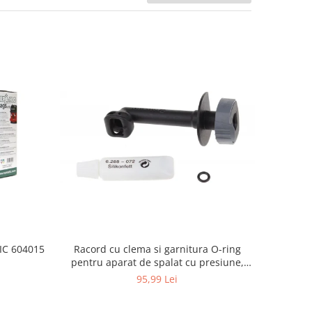
Racord cu clema si garnitura O-ring
TIC 604015
pentru aparat de spalat cu presiune,
KARCHER 4.064-047.0, K2, K3, K4
95,99 Lei