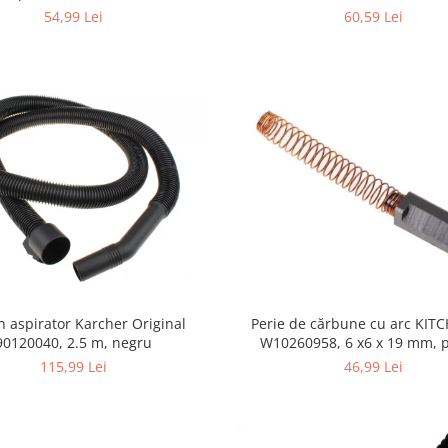
355.0, K4/K5
54,99 Lei
60,59 Lei
n aspirator Karcher Original
Perie de cărbune cu arc KIT
90120040, 2.5 m, negru
W10260958, 6 x6 x 19 mm, pentru
5KSM15
115,99 Lei
46,99 Lei