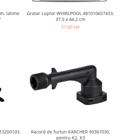
mm, latime
Gratar cuptor WHIRLPOOL 481010657433,
Y
37.5 x 44.2 cm
51,60 Lei
S13200103,
Racord de furtun KARCHER 90367030,
pentru K2, K3