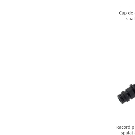
Igiena si ingrijire
Jucarii si Jocuri
Cap de 
spa
Maternitate
Petshop
Accesorii animale de companie
Acvaristica
Castroane si adapatori animale
Igiena animale de companie
Mobila si transport animale de
companie
Zgarzi, lese si hamuri
PC, Periferice & Software
Componente PC
Desktop PC & Monitoare
Imprimante, Scanere &
Consumabile
Racord p
Periferice PC
spalat