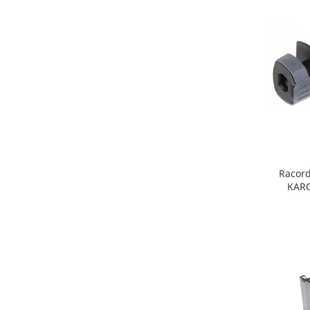
Fiare de calcat si masini de cusut
Ingrijire Locuinta
Purificatoare de aer
Fashion
Bijuterii
Ceasuri barbatesti
Ceasuri dama
Cutii, curele si accesorii ceasuri
Genti si accesorii barbati
Racord
Genti si accesorii femei
KARC
Imbracaminte barbati
Imbracaminte femei
Imbracaminte si Incaltaminte copii
Incaltaminte barbati
Incaltaminte femei
Ochelari de soare
Ochelari de vedere