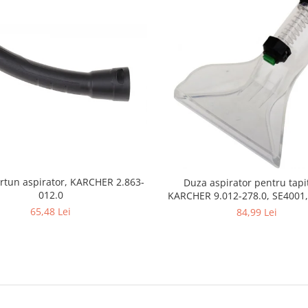
rtun aspirator, KARCHER 2.863-
Duza aspirator pentru tapit
012.0
KARCHER 9.012-278.0, SE4001,
SE5100 si SE6100
65,48 Lei
84,99 Lei