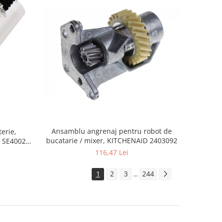
Ansamblu angrenaj pentru robot de
erie,
bucatarie / mixer, KITCHENAID 2403092
 SE4002,
116,47 Lei
1
2
3
244
...