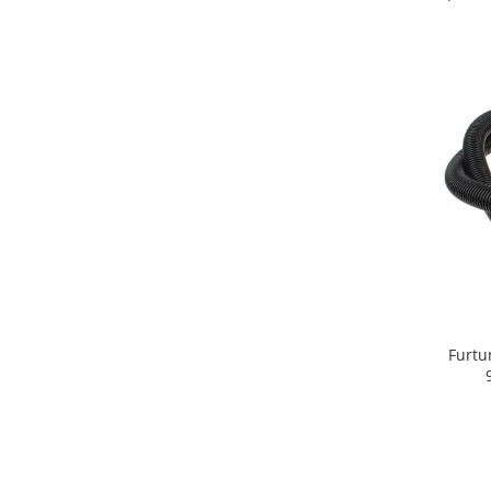
Retelistica & Supraveghere
Servere, Componente & UPS
Telecomenzi garaj
Sport & Activitati in aer liber
Accesorii antrenament
Accesorii Fitness
Accesorii sportive
Articole Voiaj
Camping
Ciclism
Sporturi acvatice
Sporturi de interior
TV, Audio & Foto
Furtu
Aparate Foto & Accesorii
Audio HI-FI & Profesionale
Camere video si sport
Drone si Accesorii