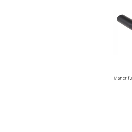
Home Cinema & Audio
Playere, Boxe & Casti
Telescoape & Optica
Televizoare & accesorii
Bacanie
Ambalaje cadouri
Cadouri
Curatenie si intretinere
Maner fu