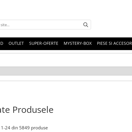
ND
OUTLET
SUPER-OFERTE
MYSTERY-BOX
PIESE SI ACCESO
te Produsele
1-
24
din
5849
produse