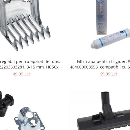
Filtru apa pentru frigider
 reglabil pentru aparat de tuns,
484000008553, compatibil cu 
422203633281, 3-15 mm, HC56xx,
AEG, Bosch, LG, Zanussi, G
HC76xx
69,99 Lei
49,99 Lei