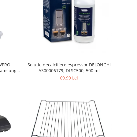
, WPRO
Solutie decalcifiere espressor DELONGHI
Samsung,
AS00006179, DLSC500, 500 ml
orenje
69,99 Lei