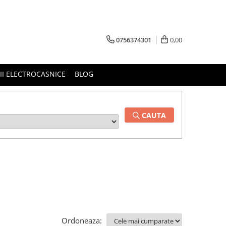
0756374301
0,00
RII ELECTROCASNICE
BLOG
CAUTA
Ordoneaza: