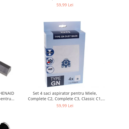
59,99 Lei
CHENAID
Set 4 saci aspirator pentru Miele,
Complete C2, Complete C3, Classic C1,
S8, S5, S2, compatibil 12281680
59,99 Lei