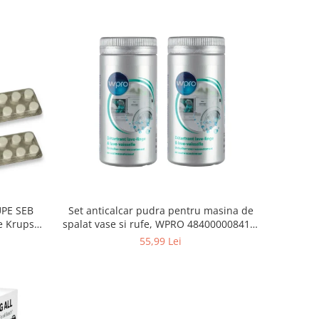
Set anticalcar pudra pentru masina de
UPE SEB
spalat vase si rufe, WPRO 484000008416,
e Krups
2 x 250g
55,99 Lei