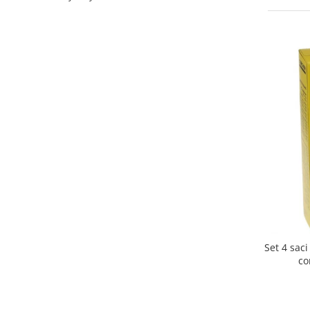
Curatenie si intretinere
Decoratiuni
Gradinarit
Hobby-uri creative
Iluminat & Electrice
Jaluzele
Kit-uri automatizari porti si usi
garaj
Mobila dormitor
Mobila gradina & terasa
Mobila Living & Dining
Organizare si depozitare
Rafturi
Sanitare
Set 4 sac
Scule electrice si unelte
co
Silicon, spume si solutii tehnice
Sisteme Incalzire
Textile si covoare