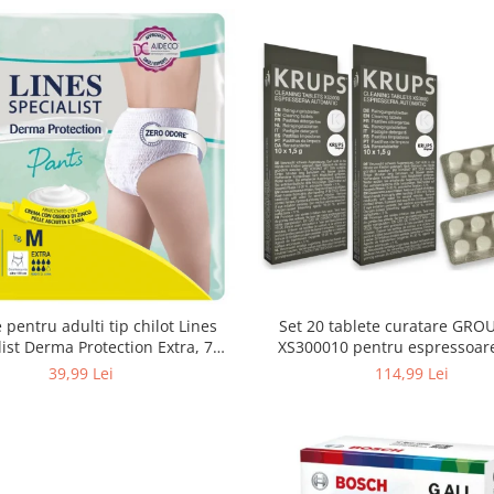
 pentru adulti tip chilot Lines
Set 20 tablete curatare GRO
list Derma Protection Extra, 7
XS300010 pentru espressoar
turi, marimea M, 14 bucati
(2x10 tablete)
39,99 Lei
114,99 Lei