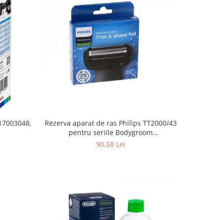
Rezerva aparat de ras Philips TT2000/43
 17003048,
pentru seriile Bodygroom
3000/5000/7000 si Click&Style
90,58 Lei