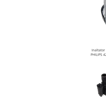
Gaming, Carti & Birotica
Birotica & Papetarie
Console, Jocuri & Accesorii
Ingrijire personala & Cosmetice
Accesorii aparate de ras electrice
Accesorii aparate hair styling
Aparate & Accesorii ingrijire
personala
Inaltator
Aparate cosmetice
PHILIPS 
Articole Sanatate si Wellness
Consumabile sanitare
Cosmetice si produse ingrijire
personala
Igiena dentara
Jucarii, Copii & Bebe
Camera copilului
Hrana bebelusi