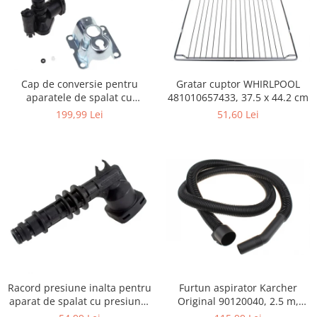
Igiena si ingrijire
Jucarii si Jocuri
Maternitate
Petshop
Gratar cuptor WHIRLPOOL
Cap de conversie pentru
Accesorii animale de companie
481010657433, 37.5 x 44.2 cm
aparatele de spalat cu
Acvaristica
presiune KARCHER K
51,60 Lei
199,99 Lei
Castroane si adapatori animale
Igiena animale de companie
Mobila si transport animale de
companie
Zgarzi, lese si hamuri
PC, Periferice & Software
Componente PC
Desktop PC & Monitoare
Imprimante, Scanere &
Consumabile
Furtun aspirator Karcher
Racord presiune inalta pentru
Periferice PC
Original 90120040, 2.5 m,
aparat de spalat cu presiune,
negru
KARCHER 9.013-355.0, K4/K5