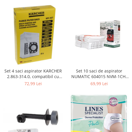
Curatenie si intretinere
Decoratiuni
Gradinarit
Hobby-uri creative
Iluminat & Electrice
Jaluzele
Kit-uri automatizari porti si usi
garaj
Mobila dormitor
Mobila gradina & terasa
Set 4 saci aspirator KARCHER
Set 10 saci de aspirator
2.863-314.0, compatibil cu
NUMATIC 604015 NVM-1CH,
Mobila Living & Dining
WD, KWD, SE
9L
72,99 Lei
69,99 Lei
Organizare si depozitare
Rafturi
Sanitare
Scule electrice si unelte
Silicon, spume si solutii tehnice
Sisteme Incalzire
Textile si covoare