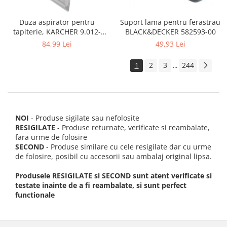
Suport lama pentru ferastrau
Duza aspirator pentru
BLACK&DECKER 582593-00
tapiterie, KARCHER 9.012-
278.0, SE4001, SE4002, SE5100
49,93 Lei
84,99 Lei
si SE6100
1
2
3
244
...
NOI
- Produse sigilate sau nefolosite
RESIGILATE
- Produse returnate, verificate si reambalate,
fara urme de folosire
SECOND
- Produse similare cu cele resigilate dar cu urme
de folosire, posibil cu accesorii sau ambalaj original lipsa.
Produsele RESIGILATE si SECOND sunt atent verificate si
testate inainte de a fi reambalate, si sunt perfect
functionale