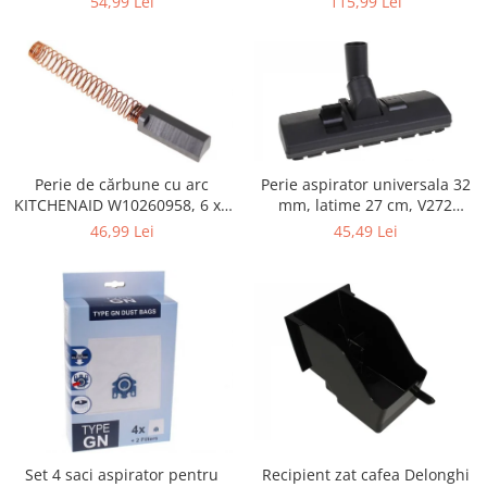
115,99 Lei
54,99 Lei
Retelistica & Supraveghere
Servere, Componente & UPS
Telecomenzi garaj
Sport & Activitati in aer liber
Accesorii antrenament
Accesorii Fitness
Accesorii sportive
Perie de cărbune cu arc
Perie aspirator universala 32
KITCHENAID W10260958, 6 x6
mm, latime 27 cm, V272
Articole Voiaj
x 19 mm, pentru 5KSM15
ECONOMY
46,99 Lei
45,49 Lei
Camping
Ciclism
Sporturi acvatice
Sporturi de interior
TV, Audio & Foto
Aparate Foto & Accesorii
Audio HI-FI & Profesionale
Camere video si sport
Drone si Accesorii
Set 4 saci aspirator pentru
Recipient zat cafea Delonghi