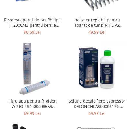
Gaming, Carti & Birotica
Birotica & Papetarie
Rezerva aparat de ras Philips
Inaltator reglabil pentru
Console, Jocuri & Accesorii
TT2000/43 pentru seriile
aparat de tuns, PHILIPS
Ingrijire personala & Cosmetice
Bodygroom 3000/5000/7000 si
422203633281, 3-15 mm,
90,58 Lei
49,99 Lei
Click&Style
HC56xx, HC76xx
Accesorii aparate de ras electrice
Accesorii aparate hair styling
Aparate & Accesorii ingrijire
personala
Aparate cosmetice
Articole Sanatate si Wellness
Consumabile sanitare
Cosmetice si produse ingrijire
personala
Igiena dentara
Filtru apa pentru frigider,
Solutie decalcifiere espressor
WPRO 484000008553,
DELONGHI AS00006179,
Jucarii, Copii & Bebe
compatibil cu Samsung, AEG,
DLSC500, 500 ml
69,99 Lei
69,99 Lei
Camera copilului
Bosch, LG, Zanussi, Gorenje
Hrana bebelusi