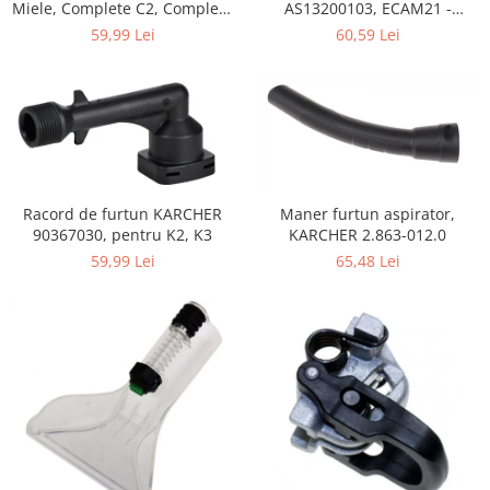
Home Cinema & Audio
Miele, Complete C2, Complete
AS13200103, ECAM21 -
C3, Classic C1, S8, S5, S2,
ECAM25
Playere, Boxe & Casti
59,99 Lei
60,59 Lei
compatibil 12281680
Telescoape & Optica
Televizoare & accesorii
Bacanie
Ambalaje cadouri
Cadouri
Curatenie si intretinere
Racord de furtun KARCHER
Maner furtun aspirator,
90367030, pentru K2, K3
KARCHER 2.863-012.0
59,99 Lei
65,48 Lei