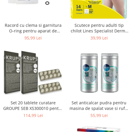
Uscatoare rufe
Utilaje si materiale de constructii
Laptop, Tablete & Telefoane
Racord cu clema si garnitura
Scutece pentru adulti tip
Accesorii tablete
O-ring pentru aparat de
chilot Lines Specialist Derma
spalat cu presiune, KARCHER
Protection Extra, 7 picaturi,
95,99 Lei
39,99 Lei
Laptopuri si Accesorii
4.064-047.0, K2, K3, K4
marimea M, 14 bucati
Telefoane Mobile & accesorii
Wearable & Gadgeturi
Electrocasnice & Climatizare
Accesorii si piese masini spalat
rufe si uscatoare
Accesorii si piese masini spalat
vase
Aparate Frigorifice
Set 20 tablete curatare
Set anticalcar pudra pentru
Aparate Racire Aer
GROUPE SEB XS300010 pentru
masina de spalat vase si rufe,
Aragaze si cuptoare cu microunde
espressoare Krups (2x10
WPRO 484000008416, 2 x 250g
114,99 Lei
55,99 Lei
tablete)
Climatizare & sisteme de incalzire
Electrocasnice pentru Bucatarie