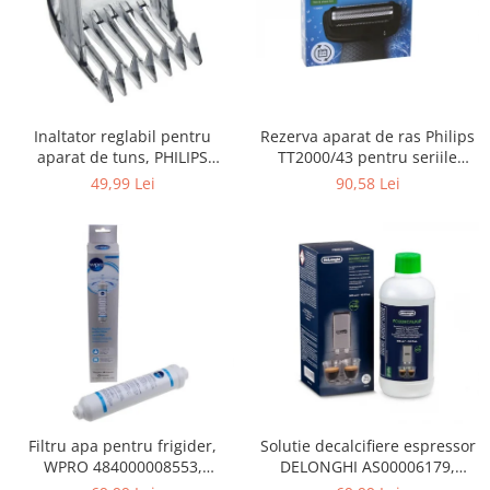
Gaming, Carti & Birotica
Birotica & Papetarie
Console, Jocuri & Accesorii
Ingrijire personala & Cosmetice
Rezerva aparat de ras Philips
Inaltator reglabil pentru
Accesorii aparate de ras electrice
TT2000/43 pentru seriile
aparat de tuns, PHILIPS
Accesorii aparate hair styling
Bodygroom 3000/5000/7000 si
422203633281, 3-15 mm,
90,58 Lei
49,99 Lei
Aparate & Accesorii ingrijire
Click&Style
HC56xx, HC76xx
personala
Aparate cosmetice
Articole Sanatate si Wellness
Consumabile sanitare
Cosmetice si produse ingrijire
personala
Igiena dentara
Jucarii, Copii & Bebe
Camera copilului
Filtru apa pentru frigider,
Solutie decalcifiere espressor
WPRO 484000008553,
DELONGHI AS00006179,
Hrana bebelusi
compatibil cu Samsung, AEG,
DLSC500, 500 ml