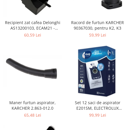
Home Cinema & Audio
Playere, Boxe & Casti
Telescoape & Optica
Recipient zat cafea Delonghi
Racord de furtun KARCHER
Televizoare & accesorii
AS13200103, ECAM21 -
90367030, pentru K2, K3
Bacanie
ECAM25
60,59 Lei
59,99 Lei
Ambalaje cadouri
Cadouri
Curatenie si intretinere
Maner furtun aspirator,
Set 12 saci de aspirator
KARCHER 2.863-012.0
E201SM, ELECTROLUX
9001684811, CLASSIC LONG
65,48 Lei
99,99 Lei
PERFORMANCE