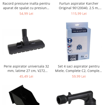
Retelistica & Supraveghere
Furtun aspirator Karcher
Racord presiune inalta pentru
Servere, Componente & UPS
Original 90120040, 2.5 m,
aparat de spalat cu presiune,
negru
KARCHER 9.013-355.0, K4/K5
Telecomenzi garaj
115,99 Lei
54,99 Lei
Sport & Activitati in aer liber
Accesorii antrenament
Accesorii Fitness
Accesorii sportive
Articole Voiaj
Camping
Ciclism
Sporturi acvatice
Perie aspirator universala 32
Set 4 saci aspirator pentru
Sporturi de interior
mm, latime 27 cm, V272
Miele, Complete C2, Complete
TV, Audio & Foto
ECONOMY
C3, Classic C1, S8, S5, S2,
45,49 Lei
59,99 Lei
compatibil 12281680
Aparate Foto & Accesorii
Audio HI-FI & Profesionale
Camere video si sport
Drone si Accesorii