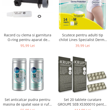
Uscatoare rufe
Utilaje si materiale de constructii
Laptop, Tablete & Telefoane
Accesorii tablete
Laptopuri si Accesorii
Racord cu clema si garnitura
Scutece pentru adulti tip
Telefoane Mobile & accesorii
O-ring pentru aparat de
chilot Lines Specialist Derma
spalat cu presiune, KARCHER
Protection Extra, 7 picaturi,
Wearable & Gadgeturi
95,99 Lei
39,99 Lei
4.064-047.0, K2, K3, K4
marimea M, 14 bucati
Electrocasnice & Climatizare
Accesorii si piese masini spalat
rufe si uscatoare
Accesorii si piese masini spalat
vase
Aparate Frigorifice
Aparate Racire Aer
Aragaze si cuptoare cu microunde
Set anticalcar pudra pentru
Set 20 tablete curatare
Climatizare & sisteme de incalzire
masina de spalat vase si rufe,
GROUPE SEB XS300010 pentru
Electrocasnice pentru Bucatarie
WPRO 484000008416, 2 x 250g
espressoare Krups (2x10