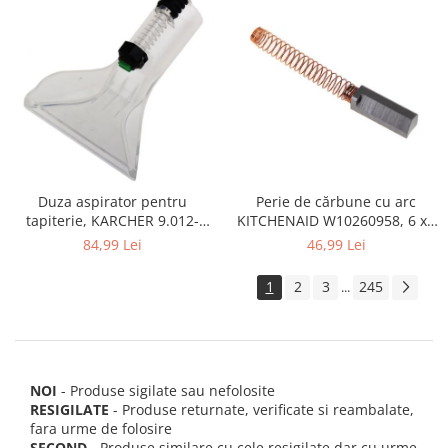
Perie de cărbune cu arc
Duza aspirator pentru
KITCHENAID W10260958, 6 x6
tapiterie, KARCHER 9.012-
x 19 mm, pentru 5KSM15
278.0, SE4001, SE4002, SE5100
46,99 Lei
84,99 Lei
si SE6100
1
2
3
245
...
NOI
- Produse sigilate sau nefolosite
RESIGILATE
- Produse returnate, verificate si reambalate,
fara urme de folosire
SECOND
- Produse similare cu cele resigilate dar cu urme