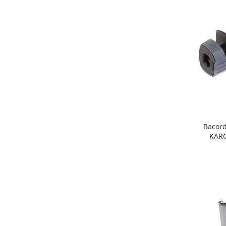
Fiare de calcat si masini de cusut
Ingrijire Locuinta
Purificatoare de aer
Fashion
Bijuterii
Ceasuri barbatesti
Ceasuri dama
Cutii, curele si accesorii ceasuri
Genti si accesorii barbati
Racord
Genti si accesorii femei
KARC
Imbracaminte barbati
Imbracaminte femei
Imbracaminte si Incaltaminte copii
Incaltaminte barbati
Incaltaminte femei
Ochelari de soare
Ochelari de vedere