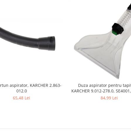
rtun aspirator, KARCHER 2.863-
Duza aspirator pentru tapit
012.0
KARCHER 9.012-278.0, SE4001,
SE5100 si SE6100
65,48 Lei
84,99 Lei