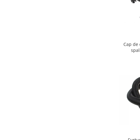
Igiena si ingrijire
Jucarii si Jocuri
Maternitate
Petshop
Accesorii animale de companie
Cap de 
Acvaristica
spa
Castroane si adapatori animale
Igiena animale de companie
Mobila si transport animale de
companie
Zgarzi, lese si hamuri
PC, Periferice & Software
Componente PC
Desktop PC & Monitoare
Imprimante, Scanere &
Consumabile
Periferice PC
Furtu