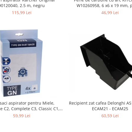
90120040, 2.5 m, negru
W10260958, 6 x6 x 19 mm, pentru
5KSM15
115,99 Lei
46,99 Lei
 saci aspirator pentru Miele,
Recipient zat cafea Delonghi A
e C2, Complete C3, Classic C1,
ECAM21 - ECAM25
S5, S2, compatibil 12281680
59,99 Lei
60,59 Lei