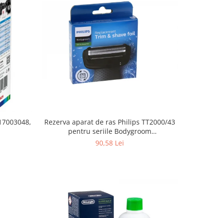
Rezerva aparat de ras Philips TT2000/43
 17003048,
pentru seriile Bodygroom
3000/5000/7000 si Click&Style
90,58 Lei