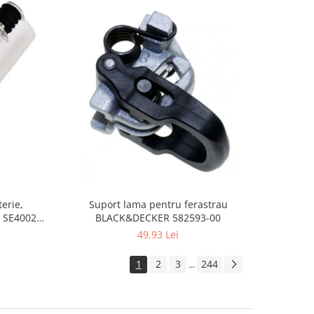
Suport lama pentru ferastrau
erie,
BLACK&DECKER 582593-00
 SE4002,
49,93 Lei
1
2
3
244
...