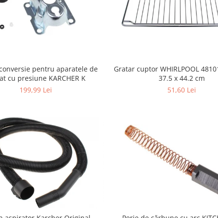
conversie pentru aparatele de
Gratar cuptor WHIRLPOOL 4810
lat cu presiune KARCHER K
37.5 x 44.2 cm
199,99 Lei
51,60 Lei
n aspirator Karcher Original
Perie de cărbune cu arc KIT