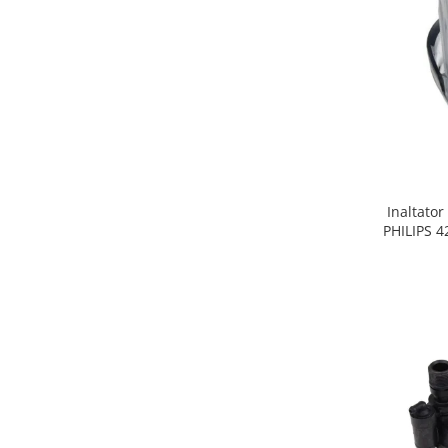
Gaming, Carti & Birotica
Birotica & Papetarie
Console, Jocuri & Accesorii
Ingrijire personala & Cosmetice
Accesorii aparate de ras electrice
Accesorii aparate hair styling
Aparate & Accesorii ingrijire
personala
Inaltator
Aparate cosmetice
PHILIPS 
Articole Sanatate si Wellness
Consumabile sanitare
Cosmetice si produse ingrijire
personala
Igiena dentara
Jucarii, Copii & Bebe
Camera copilului
Hrana bebelusi