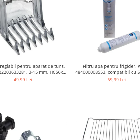
Filtru apa pentru frigider
 reglabil pentru aparat de tuns,
484000008553, compatibil cu 
422203633281, 3-15 mm, HC56xx,
AEG, Bosch, LG, Zanussi, G
HC76xx
69,99 Lei
49,99 Lei