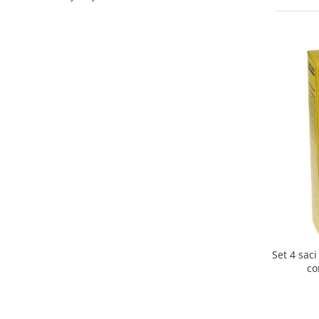
Curatenie si intretinere
Decoratiuni
Gradinarit
Hobby-uri creative
Iluminat & Electrice
Jaluzele
Kit-uri automatizari porti si usi
garaj
Mobila dormitor
Mobila gradina & terasa
Mobila Living & Dining
Organizare si depozitare
Rafturi
Sanitare
Set 4 sac
Scule electrice si unelte
co
Silicon, spume si solutii tehnice
Sisteme Incalzire
Textile si covoare