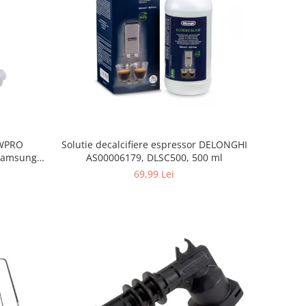
, WPRO
Solutie decalcifiere espressor DELONGHI
Samsung,
AS00006179, DLSC500, 500 ml
orenje
69,99 Lei