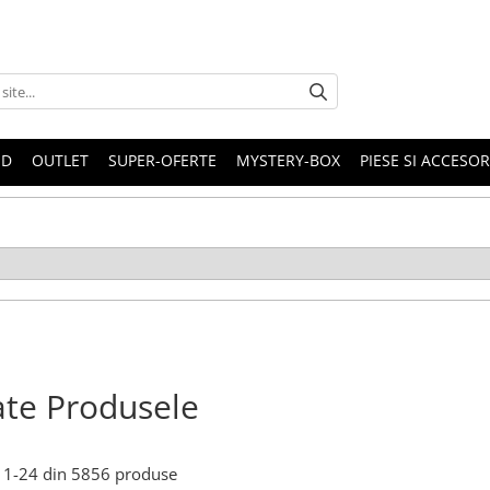
ND
OUTLET
SUPER-OFERTE
MYSTERY-BOX
PIESE SI ACCESO
te Produsele
1-
24
din
5856
produse