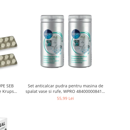
Set anticalcar pudra pentru masina de
UPE SEB
spalat vase si rufe, WPRO 484000008416,
e Krups
2 x 250g
55,99 Lei