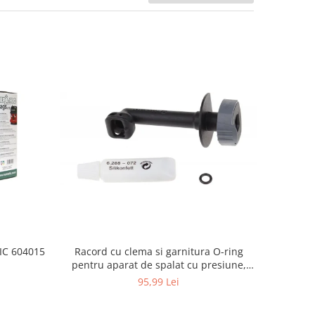
Racord cu clema si garnitura O-ring
TIC 604015
pentru aparat de spalat cu presiune,
KARCHER 4.064-047.0, K2, K3, K4
95,99 Lei