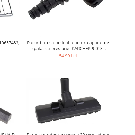
10657433,
Racord presiune inalta pentru aparat de
spalat cu presiune, KARCHER 9.013-
355.0, K4/K5
54,99 Lei
Perie aspirator universala 32 mm, latime
CHENAID