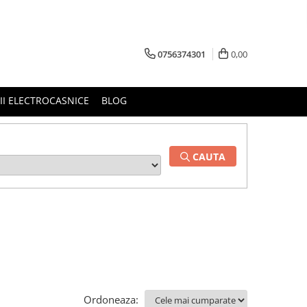
0756374301
0,00
RII ELECTROCASNICE
BLOG
CAUTA
Ordoneaza: