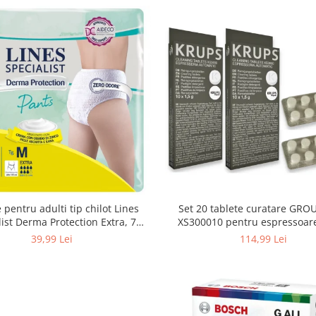
 pentru adulti tip chilot Lines
Set 20 tablete curatare GRO
list Derma Protection Extra, 7
XS300010 pentru espressoar
turi, marimea M, 14 bucati
(2x10 tablete)
39,99 Lei
114,99 Lei