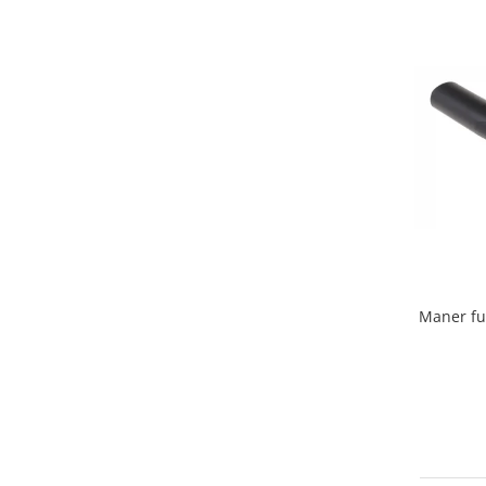
Home Cinema & Audio
Playere, Boxe & Casti
Telescoape & Optica
Televizoare & accesorii
Bacanie
Ambalaje cadouri
Cadouri
Curatenie si intretinere
Maner fu