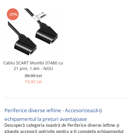
Gaming, Carti & Birotica
Birotica & Papetarie
-37%
Console, Jocuri & Accesorii
Ingrijire personala & Cosmetice
Accesorii aparate de ras electrice
Accesorii aparate hair styling
Aparate & Accesorii ingrijire
personala
Cablu SCART Mumbi 07480 cu
Aparate cosmetice
21 pini, 1.4m - NOU
Articole Sanatate si Wellness
30,00 Lei
19,00 Lei
Consumabile sanitare
Cosmetice si produse ingrijire
personala
Igiena dentara
Periferice diverse ieftine - Accesorizează-ți
Jucarii, Copii & Bebe
echipamentul la prețuri avantajoase
Camera copilului
Descoperă categoria noastră de Periferice diverse ieftine și
Hrana bebelusi
găsește accesorii potrivite pentru a-ți completa echipamentul