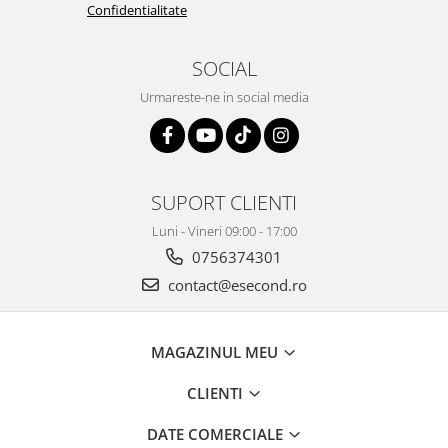
Home Cinema & Audio
Confidentialitate
Playere, Boxe & Casti
Telescoape & Optica
SOCIAL
Televizoare & accesorii
Urmareste-ne in social media
Bacanie
Ambalaje cadouri
Cadouri
Curatenie si intretinere
SUPORT CLIENTI
Luni - Vineri 09:00 - 17:00
0756374301
contact@esecond.ro
MAGAZINUL MEU
CLIENTI
DATE COMERCIALE