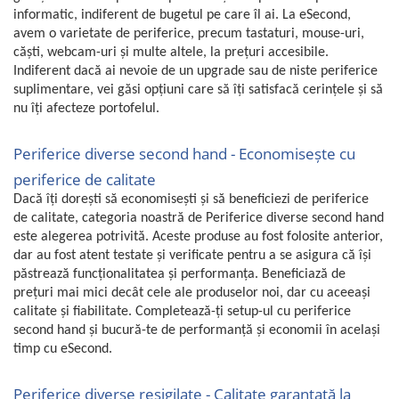
Igiena si ingrijire
informatic, indiferent de bugetul pe care îl ai. La eSecond,
Jucarii si Jocuri
avem o varietate de periferice, precum tastaturi, mouse-uri,
căști, webcam-uri și multe altele, la prețuri accesibile.
Maternitate
Indiferent dacă ai nevoie de un upgrade sau de niste periferice
Petshop
suplimentare, vei găsi opțiuni care să îți satisfacă cerințele și să
Accesorii animale de companie
nu îți afecteze portofelul.
Acvaristica
Periferice diverse second hand - Economisește cu
Castroane si adapatori animale
Igiena animale de companie
periferice de calitate
Mobila si transport animale de
Dacă îți dorești să economisești și să beneficiezi de periferice
companie
de calitate, categoria noastră de Periferice diverse second hand
este alegerea potrivită. Aceste produse au fost folosite anterior,
Zgarzi, lese si hamuri
dar au fost atent testate și verificate pentru a se asigura că își
PC, Periferice & Software
păstrează funcționalitatea și performanța. Beneficiază de
Componente PC
prețuri mai mici decât cele ale produselor noi, dar cu aceeași
calitate și fiabilitate. Completează-ți setup-ul cu periferice
Desktop PC & Monitoare
second hand și bucură-te de performanță și economii în același
Imprimante, Scanere &
timp cu eSecond.
Consumabile
Periferice PC
Periferice diverse resigilate - Calitate garantată la