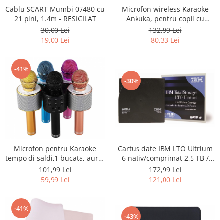
Cablu SCART Mumbi 07480 cu
Microfon wireless Karaoke
Uscatoare rufe
21 pini, 1.4m - RESIGILAT
Ankuka, pentru copii cu
Utilaje si materiale de constructii
lumini LED, negru - RESIGILAT
30,00 Lei
132,99 Lei
Laptop, Tablete & Telefoane
19,00 Lei
80,33 Lei
Accesorii tablete
Laptopuri si Accesorii
-41%
Telefoane Mobile & accesorii
-30%
Wearable & Gadgeturi
Electrocasnice & Climatizare
Accesorii si piese masini spalat
rufe si uscatoare
Accesorii si piese masini spalat
Microfon pentru Karaoke
Cartus date IBM LTO Ultrium
vase
tempo di saldi,1 bucata, auriu
6 nativ/comprimat 2,5 TB /
Aparate Frigorifice
- RESIGILAT
6,25 TB (BaFe) (B) - NOU
101,99 Lei
172,99 Lei
Aparate Racire Aer
59,99 Lei
121,00 Lei
Aragaze si cuptoare cu microunde
Climatizare & sisteme de incalzire
-41%
Electrocasnice pentru Bucatarie
-43%