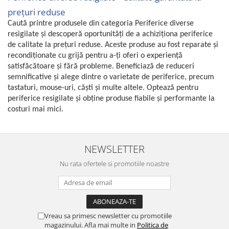
Retelistica & Supraveghere
prețuri reduse
Servere, Componente & UPS
Caută printre produsele din categoria Periferice diverse
Telecomenzi garaj
resigilate și descoperă oportunități de a achiziționa periferice
Sport & Activitati in aer liber
de calitate la prețuri reduse. Aceste produse au fost reparate și
recondiționate cu grijă pentru a-ți oferi o experiență
Accesorii antrenament
satisfăcătoare și fără probleme. Beneficiază de reduceri
Accesorii Fitness
semnificative și alege dintre o varietate de periferice, precum
Accesorii sportive
tastaturi, mouse-uri, căști și multe altele. Optează pentru
Articole Voiaj
periferice resigilate și obține produse fiabile și performante la
Camping
costuri mai mici.
Ciclism
Sporturi acvatice
NEWSLETTER
Sporturi de interior
TV, Audio & Foto
Nu rata ofertele si promotiile noastre
Aparate Foto & Accesorii
Audio HI-FI & Profesionale
Camere video si sport
Vreau sa primesc newsletter cu promotiile
Drone si Accesorii
magazinului. Afla mai multe in
Politica de