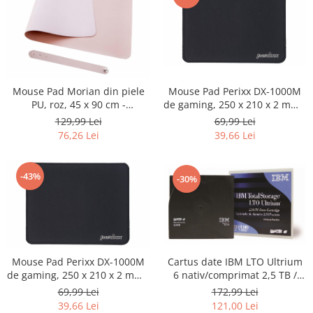
Fiare de calcat si masini de cusut
Ingrijire Locuinta
Purificatoare de aer
Fashion
Bijuterii
Mouse Pad Perixx DX-1000M
Mouse Pad Morian din piele
Ceasuri barbatesti
de gaming, 250 x 210 x 2 mm -
PU, roz, 45 x 90 cm -
RESIGILAT
RESIGILAT
69,99 Lei
129,99 Lei
Ceasuri dama
39,66 Lei
76,26 Lei
Cutii, curele si accesorii ceasuri
Genti si accesorii barbati
-43%
Genti si accesorii femei
-30%
Imbracaminte barbati
Imbracaminte femei
Imbracaminte si Incaltaminte copii
Incaltaminte barbati
Mouse Pad Perixx DX-1000M
Cartus date IBM LTO Ultrium
Incaltaminte femei
de gaming, 250 x 210 x 2 mm -
6 nativ/comprimat 2,5 TB /
Ochelari de soare
RESIGILAT
6,25 TB (BaFe) (B) - NOU
69,99 Lei
172,99 Lei
Ochelari de vedere
39,66 Lei
121,00 Lei