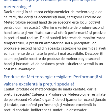
Fiare de calcat si masini de cusut
meteorologie!
Ingrijire Locuinta
Dacă sunteți în căutarea echipamentelor de meteorologie de
Purificatoare de aer
calitate, dar doriți să economisiți bani, categoria Produse de
Fashion
Meteorologie second hand de pe eSecond este locul potrivit
pentru dumneavoastră. Oferim o varietate de produse second
Bijuterii
hand testate și verificate, care vă oferă performanță și precizie,
Ceasuri barbatesti
la prețuri mai reduse. Fie că sunteți interesat de monitorizarea
Ceasuri dama
temperaturii, a presiunii atmosferice sau a precipitațiilor,
produsele second hand din această categorie vă permit să aveți
Cutii, curele si accesorii ceasuri
echipamente de calitate la prețuri mai accesibile. Descoperiți
Genti si accesorii barbati
acum opțiunile noastre de produse de meteorologie second
Genti si accesorii femei
hand și bucurați-vă de pasiunea pentru studierea vremii la un
Imbracaminte barbati
cost mai avantajos!
Imbracaminte femei
Produse de Meteorologie resigilate: Performanță și
Imbracaminte si Incaltaminte copii
valoare excelentă la prețuri speciale!
Incaltaminte barbati
Căutați produse de meteorologie de înaltă calitate, dar la
Incaltaminte femei
prețuri speciale? Categoria Produse de Meteorologie resigilate
de pe eSecond vă oferă o gamă de echipamente recondiționate
Ochelari de soare
și testate, care oferă performanță și valoare excelentă la
Ochelari de vedere
prețuri speciale. Indiferent că sunteți un observator