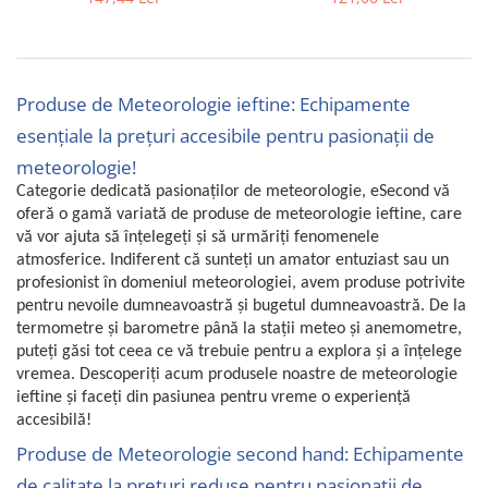
Uscatoare rufe
Utilaje si materiale de constructii
Laptop, Tablete & Telefoane
Produse de Meteorologie ieftine: Echipamente
Accesorii tablete
esențiale la prețuri accesibile pentru pasionații de
Laptopuri si Accesorii
meteorologie!
Telefoane Mobile & accesorii
Categorie dedicată pasionaților de meteorologie, eSecond vă
Wearable & Gadgeturi
oferă o gamă variată de produse de meteorologie ieftine, care
Electrocasnice & Climatizare
vă vor ajuta să înțelegeți și să urmăriți fenomenele
Accesorii si piese masini spalat
atmosferice. Indiferent că sunteți un amator entuziast sau un
rufe si uscatoare
profesionist în domeniul meteorologiei, avem produse potrivite
pentru nevoile dumneavoastră și bugetul dumneavoastră. De la
Accesorii si piese masini spalat
termometre și barometre până la stații meteo și anemometre,
vase
puteți găsi tot ceea ce vă trebuie pentru a explora și a înțelege
Aparate Frigorifice
vremea. Descoperiți acum produsele noastre de meteorologie
Aparate Racire Aer
ieftine și faceți din pasiunea pentru vreme o experiență
Aragaze si cuptoare cu microunde
accesibilă!
Climatizare & sisteme de incalzire
Produse de Meteorologie second hand: Echipamente
Electrocasnice pentru Bucatarie
de calitate la prețuri reduse pentru pasionații de