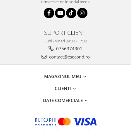
Urmareste-ne in social media
Igiena si ingrijire
Jucarii si Jocuri
Maternitate
Petshop
SUPORT CLIENTI
Accesorii animale de companie
Luni - Vineri 09:00 - 17:00
Acvaristica
0756374301
Castroane si adapatori animale
contact@esecond.ro
Igiena animale de companie
Mobila si transport animale de
companie
MAGAZINUL MEU
Zgarzi, lese si hamuri
PC, Periferice & Software
CLIENTI
Componente PC
DATE COMERCIALE
Desktop PC & Monitoare
Imprimante, Scanere &
Consumabile
Periferice PC