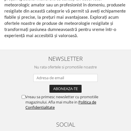
Gaming, Carti & Birotica
meteorologic amator sau un profesionist în domeniu, produsele
resigilate din această categorie vă permit să aveți echipamente
Birotica & Papetarie
fiabile și precise, la prețuri mai avantajoase. Explorați acum
Console, Jocuri & Accesorii
ofertele noastre de produse de meteorologie resigilate și
Ingrijire personala & Cosmetice
transformați pasiunea dumneavoastră pentru vreme într-o
experiență mai accesibilă și valoroasă.
Accesorii aparate de ras electrice
Accesorii aparate hair styling
Aparate & Accesorii ingrijire
NEWSLETTER
personala
Aparate cosmetice
Nu rata ofertele si promotiile noastre
Articole Sanatate si Wellness
Consumabile sanitare
Cosmetice si produse ingrijire
personala
Vreau sa primesc newsletter cu promotiile
Igiena dentara
magazinului. Afla mai multe in
Politica de
Confidentialitate
Jucarii, Copii & Bebe
Camera copilului
SOCIAL
Hrana bebelusi