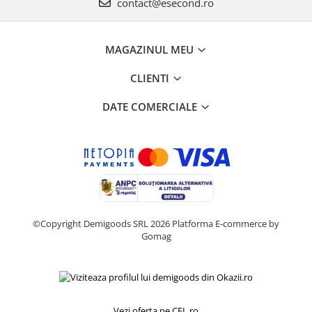
contact@esecond.ro
Igiena si ingrijire
Jucarii si Jocuri
Maternitate
MAGAZINUL MEU
Petshop
CLIENTI
Accesorii animale de companie
Acvaristica
DATE COMERCIALE
Castroane si adapatori animale
Igiena animale de companie
Mobila si transport animale de
companie
Zgarzi, lese si hamuri
PC, Periferice & Software
©Copyright Demigoods SRL 2026
Platforma E-commerce by
Componente PC
Gomag
Desktop PC & Monitoare
Imprimante, Scanere &
Consumabile
Periferice PC
Vezi oferta pe CEL.ro