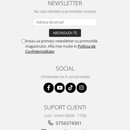
NEWSLETTER
Gaming, Carti & Birotica
Nu rata ofertele si promotiile noastre
Birotica & Papetarie
Console, Jocuri & Accesorii
Ingrijire personala & Cosmetice
Accesorii aparate de ras electrice
Vreau sa primesc newsletter cu promotiile
Accesorii aparate hair styling
magazinului. Afla mai multe in
Politica de
Confidentialitate
Aparate & Accesorii ingrijire
personala
Aparate cosmetice
SOCIAL
Articole Sanatate si Wellness
Urmareste-ne in social media
Consumabile sanitare
Cosmetice si produse ingrijire
personala
Igiena dentara
SUPORT CLIENTI
Jucarii, Copii & Bebe
Luni - Vineri 09:00 - 17:00
Camera copilului
0756374301
Hrana bebelusi