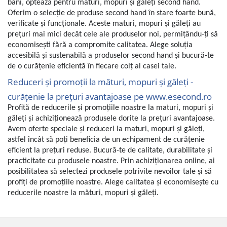
bani, optează pentru maturi, mopuri și găleți second hand.
Fiare de calcat si masini de cusut
Oferim o selecție de produse second hand în stare foarte bună,
Ingrijire Locuinta
verificate și funcționale. Aceste maturi, mopuri și găleți au
Purificatoare de aer
prețuri mai mici decât cele ale produselor noi, permițându-ți să
economisești fără a compromite calitatea. Alege soluția
Fashion
accesibilă și sustenabilă a produselor second hand și bucură-te
Bijuterii
de o curățenie eficientă în fiecare colț al casei tale.
Ceasuri barbatesti
Reduceri și promoții la mături, mopuri și găleți -
Ceasuri dama
curățenie la prețuri avantajoase pe www.esecond.ro
Cutii, curele si accesorii ceasuri
Profită de reducerile și promoțiile noastre la maturi, mopuri și
Genti si accesorii barbati
găleți și achiziționează produsele dorite la prețuri avantajoase.
Genti si accesorii femei
Avem oferte speciale și reduceri la maturi, mopuri și găleți,
astfel încât să poți beneficia de un echipament de curățenie
Imbracaminte barbati
eficient la prețuri reduse. Bucură-te de calitate, durabilitate și
Imbracaminte femei
practicitate cu produsele noastre. Prin achiziționarea online, ai
Imbracaminte si Incaltaminte copii
posibilitatea să selectezi produsele potrivite nevoilor tale și să
Incaltaminte barbati
profiți de promoțiile noastre. Alege calitatea și economisește cu
reducerile noastre la mături, mopuri și găleți.
Incaltaminte femei
Ochelari de soare
Ochelari de vedere