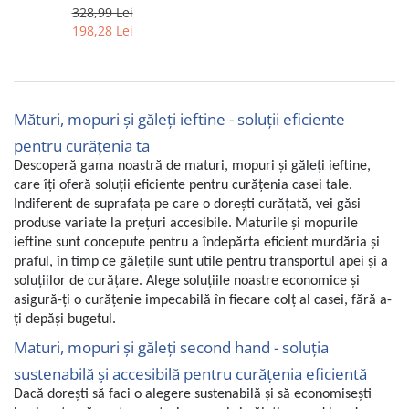
Power, ANS-8050 - RESIGILAT
328,99 Lei
Uscatoare rufe
198,28 Lei
Utilaje si materiale de constructii
Laptop, Tablete & Telefoane
Accesorii tablete
Mături, mopuri și găleți ieftine - soluții eficiente
Laptopuri si Accesorii
Telefoane Mobile & accesorii
pentru curățenia ta
Wearable & Gadgeturi
Descoperă gama noastră de maturi, mopuri și găleți ieftine,
care îți oferă soluții eficiente pentru curățenia casei tale.
Electrocasnice & Climatizare
Indiferent de suprafața pe care o dorești curățată, vei găsi
Accesorii si piese masini spalat
produse variate la prețuri accesibile. Maturile și mopurile
rufe si uscatoare
ieftine sunt concepute pentru a îndepărta eficient murdăria și
Accesorii si piese masini spalat
praful, în timp ce gălețile sunt utile pentru transportul apei și a
vase
soluțiilor de curățare. Alege soluțiile noastre economice și
asigură-ți o curățenie impecabilă în fiecare colț al casei, fără a-
Aparate Frigorifice
ți depăși bugetul.
Aparate Racire Aer
Maturi, mopuri și găleți second hand - soluția
Aragaze si cuptoare cu microunde
sustenabilă și accesibilă pentru curățenia eficientă
Climatizare & sisteme de incalzire
Dacă dorești să faci o alegere sustenabilă și să economisești
Electrocasnice pentru Bucatarie