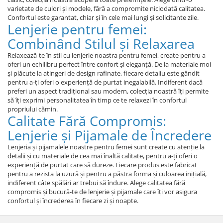
varietate de culori și modele, fără a compromite niciodată calitatea.
Confortul este garantat, chiar și în cele mai lungi și solicitante zile.
Lenjerie pentru femei:
Combinând Stilul și Relaxarea
Relaxează-te în stil cu lenjerie noastra pentru femei, create pentru a
oferi un echilibru perfect între confort și eleganță. De la materiale moi
și plăcute la atingeri de design rafinate, fiecare detaliu este gândit
pentru a-ți oferi o experiență de purtat inegalabilă. Indiferent dacă
preferi un aspect tradițional sau modern, colecția noastră îți permite
să îți exprimi personalitatea în timp ce te relaxezi în confortul
propriului cămin.
Calitate Fără Compromis:
Lenjerie și Pijamale de Încredere
Lenjeria și pijamalele noastre pentru femei sunt create cu atenție la
detalii și cu materiale de cea mai înaltă calitate, pentru a-ți oferi o
experiență de purtat care să dureze. Fiecare produs este fabricat
pentru a rezista la uzură și pentru a păstra forma și culoarea inițială,
indiferent câte spălări ar trebui să îndure. Alege calitatea fără
compromis și bucură-te de lenjerie și pijamale care îți vor asigura
confortul și încrederea în fiecare zi și noapte.