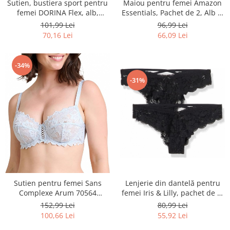
Sutien, bustiera sport pentru
Maiou pentru femei Amazon
femei DORINA Flex, alb,
Essentials, Pachet de 2, Alb si
Marimea 95C - OUTLET
Negru, Marimea XS - OUTLET
101,99 Lei
96,99 Lei
70,16 Lei
66,09 Lei
-34%
-31%
Sutien pentru femei Sans
Lenjerie din dantelă pentru
Complexe Arum 70564
femei Iris & Lilly, pachet de 2,
Classic, Marimea 85F -
Marimea 38 - OUTLET
152,99 Lei
80,99 Lei
OUTLET
100,66 Lei
55,92 Lei