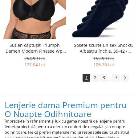
Şosete scurte unisex Snocks,
Sutien căptușit Triumph
Albastru închis, 39-42 -
Damen Modern Finesse Wp,
OUTLET
80 C - OUTLET
152,99 Lei
254,99 Lei
106,76 Lei
177,94 Lei
1
2
3
7
...
Lenjerie dama Premium pentru
O Noapte Odihnitoare
Îmbracă-te în rafinament și lux cu gama noastră de lenjerie pentru
femei, proiectată pentru a oferi un confort de neegalat și o noapte
odihnitoare. Fie că preferi materiale moi și respirabile sau căută stilul
clasic, colecția noastră acoperă toate preferințele. Alege dintr-o