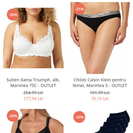
-31%
-30%
Sutien dama Triumph, alb,
Chiloti Calvin Klein pentru
Marimea 75C - OUTLET
femei, Marimea S - OUTLET
254,99 Lei
101,99 Lei
177,94 Lei
70,16 Lei
-30%
-30%