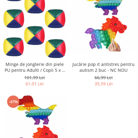
Home Cinema & Audio
Playere, Boxe & Casti
Telescoape & Optica
Televizoare & accesorii
Bacanie
Ambalaje cadouri
Cadouri
Curatenie si intretinere
Minge de jonglerie din piele
Jucărie pop it antistres pentru
PU pentru Adulti / Copii 5 x 5
autism 2 buc - NC NOU
cm - NOU
101,99 Lei
66,99 Lei
61,01 Lei
35,59 Lei
-47%