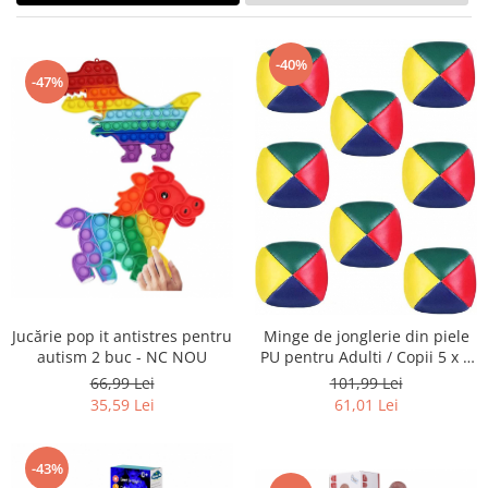
Curatenie si intretinere
Decoratiuni
Gradinarit
-40%
-47%
Hobby-uri creative
Iluminat & Electrice
Jaluzele
Kit-uri automatizari porti si usi
garaj
Mobila dormitor
Mobila gradina & terasa
Mobila Living & Dining
Organizare si depozitare
Jucărie pop it antistres pentru
Minge de jonglerie din piele
Rafturi
autism 2 buc - NC NOU
PU pentru Adulti / Copii 5 x 5
Sanitare
cm - NOU
66,99 Lei
101,99 Lei
Scule electrice si unelte
35,59 Lei
61,01 Lei
Silicon, spume si solutii tehnice
Sisteme Incalzire
-43%
Textile si covoare