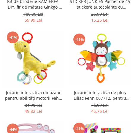
Kit de broderie KAMIERFA,
STICKER JUNKIES Pachet de 45
Gaming, Carti & Birotica
DIY, fir de mătase Ginkgo,
stickere autocolante cu
50x50 cm - RESIGILAT
Anime-ul Dragon Ball Z -
Birotica & Papetarie
100,99 Lei
25,99 Lei
RESIGILAT
59,99 Lei
15,25 Lei
Console, Jocuri & Accesorii
Ingrijire personala & Cosmetice
-41%
Accesorii aparate de ras electrice
-41%
Accesorii aparate hair styling
Aparate & Accesorii ingrijire
personala
Aparate cosmetice
Articole Sanatate si Wellness
Consumabile sanitare
Cosmetice si produse ingrijire
Jucărie interactiva de plus
Jucărie interactiva dinozaur
personala
Liliac Fehn 067712, pentru
pentru abilități motorii Fehn
Igiena dentara
dezvoltarea abilitatilor motorii
051162 - RESIGILAT
76,99 Lei
84,99 Lei
- RESIGILAT
45,76 Lei
49,82 Lei
Jucarii, Copii & Bebe
Camera copilului
Hrana bebelusi
-41%
-44%