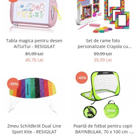
Igiena si ingrijire
Jucarii si Jocuri
Maternitate
Petshop
Accesorii animale de companie
Tabla magica pentru desen
Set de rame foto
Acvaristica
AiTuiTui - RESIGILAT
personalizate Crayola cu
Castroane si adapatori animale
cristale colorate - RESIGILAT
81,99 Lei
59,99 Lei
45,76 Lei
35,59 Lei
Igiena animale de companie
Mobila si transport animale de
companie
-40%
Zgarzi, lese si hamuri
-39%
PC, Periferice & Software
Componente PC
Desktop PC & Monitoare
Imprimante, Scanere &
Consumabile
Zmeu Schildkröt Dual Line
Poartă de fotbal pentru copii
Periferice PC
Sport Kite - RESIGILAT
BAYINBULAK, 70 x 100 cm -