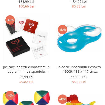
Retelistica & Supraveghere
RESIGILAT
164,99 Lei
134,99 Lei
100,66 Lei
80,33 Lei
Servere, Componente & UPS
Telecomenzi garaj
Sport & Activitati in aer liber
-45%
Accesorii antrenament
-50%
Accesorii Fitness
Accesorii sportive
Articole Voiaj
Camping
Ciclism
Sporturi acvatice
Joc carti pentru cunoastere in
Colac de inot dublu Bestway
Sporturi de interior
cuplu in limba spaniola
43009, 188 x 117 cm,
TV, Audio & Foto
Vertellis, 48 cartonase -
albastru/alb - SECOND
89,99 Lei
110,99 Lei
RESIGILAT
49,82 Lei
55,92 Lei
Aparate Foto & Accesorii
Audio HI-FI & Profesionale
Camere video si sport
-40%
-47%
Drone si Accesorii