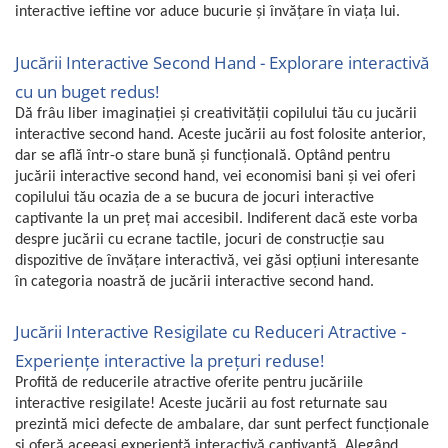
interactive ieftine vor aduce bucurie și învățare în viața lui.
Jucării Interactive Second Hand - Explorare interactivă
cu un buget redus!
Dă frâu liber imaginației și creativității copilului tău cu jucării
interactive second hand. Aceste jucării au fost folosite anterior,
dar se află într-o stare bună și funcțională. Optând pentru
jucării interactive second hand, vei economisi bani și vei oferi
copilului tău ocazia de a se bucura de jocuri interactive
captivante la un preț mai accesibil. Indiferent dacă este vorba
despre jucării cu ecrane tactile, jocuri de construcție sau
dispozitive de învățare interactivă, vei găsi opțiuni interesante
în categoria noastră de jucării interactive second hand.
Jucării Interactive Resigilate cu Reduceri Atractive -
Experiențe interactive la prețuri reduse!
Profită de reducerile atractive oferite pentru jucăriile
interactive resigilate! Aceste jucării au fost returnate sau
prezintă mici defecte de ambalare, dar sunt perfect funcționale
și oferă aceeași experiență interactivă captivantă. Alegând