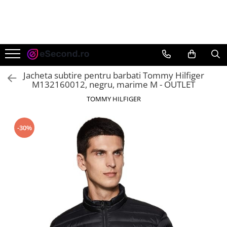
TOATE PRODUSELE
Auto Moto
Accesorii Auto
Jacheta subtire pentru barbati Tommy Hilfiger
Anvelope & Jante
M132160012, negru, marime M - OUTLET
Covorase auto
TOMMY HILFIGER
Echipamente pentru Atelier
Electronice Auto
-30%
Intretinere & Cosmetica auto
Moto
Reparatii si echipamente auto
Trotinete electrice
Casa, Gradina & Bricolaj
Accesorii usi
Bucatarie & Servire