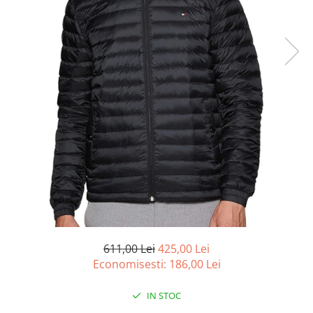
Curatenie si intretinere
Decoratiuni
Gradinarit
Hobby-uri creative
Iluminat & Electrice
Jaluzele
Kit-uri automatizari porti si usi
garaj
Mobila dormitor
Mobila gradina & terasa
Mobila Living & Dining
Organizare si depozitare
Rafturi
Sanitare
611,00 Lei
425,00 Lei
Scule electrice si unelte
Economisesti:
186,00
Lei
Silicon, spume si solutii tehnice
Sisteme Incalzire
IN STOC
Textile si covoare