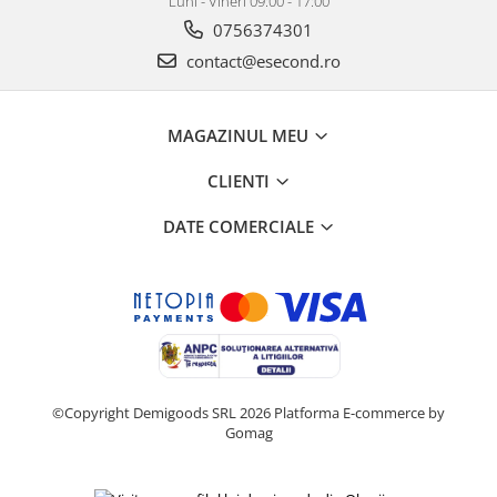
Retelistica & Supraveghere
Luni - Vineri 09:00 - 17:00
0756374301
Servere, Componente & UPS
Telecomenzi garaj
contact@esecond.ro
Sport & Activitati in aer liber
Accesorii antrenament
MAGAZINUL MEU
Accesorii Fitness
Accesorii sportive
CLIENTI
Articole Voiaj
DATE COMERCIALE
Camping
Ciclism
Sporturi acvatice
Sporturi de interior
TV, Audio & Foto
Aparate Foto & Accesorii
©Copyright Demigoods SRL 2026
Platforma E-commerce by
Audio HI-FI & Profesionale
Gomag
Camere video si sport
Drone si Accesorii