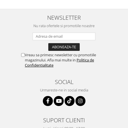
Igiena si ingrijire
Jucarii si Jocuri
NEWSLETTER
Maternitate
Petshop
Nu rata ofertele si promotiile noastre
Accesorii animale de companie
Acvaristica
Castroane si adapatori animale
Vreau sa primesc newsletter cu promotiile
Igiena animale de companie
magazinului. Afla mai multe in
Politica de
Mobila si transport animale de
Confidentialitate
companie
Zgarzi, lese si hamuri
SOCIAL
PC, Periferice & Software
Urmareste-ne in social media
Componente PC
Desktop PC & Monitoare
Imprimante, Scanere &
Consumabile
SUPORT CLIENTI
Periferice PC