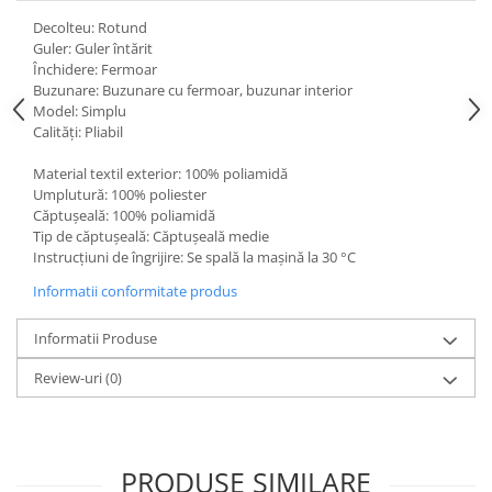
Fiare de calcat si masini de cusut
Decolteu: Rotund
Ingrijire Locuinta
Guler: Guler întărit
Închidere: Fermoar
Purificatoare de aer
Buzunare: Buzunare cu fermoar, buzunar interior
Fashion
Model: Simplu
Calități: Pliabil
Bijuterii
Ceasuri barbatesti
Material textil exterior: 100% poliamidă
Ceasuri dama
Umplutură: 100% poliester
Căptușeală: 100% poliamidă
Cutii, curele si accesorii ceasuri
Tip de căptușeală: Căptușeală medie
Genti si accesorii barbati
Instrucțiuni de îngrijire: Se spală la mașină la 30 °C
Genti si accesorii femei
Informatii conformitate produs
Imbracaminte barbati
Imbracaminte femei
Informatii Produse
Imbracaminte si Incaltaminte copii
Review-uri
(0)
Incaltaminte barbati
Incaltaminte femei
Ochelari de soare
PRODUSE SIMILARE
Ochelari de vedere