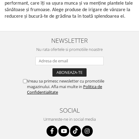
Gaming, Carti & Birotica
performant, care îți va ușura munca și va menține plantele tale
sănătoase și frumoase. Alege produse de irigare de vânzare la
Birotica & Papetarie
reducere și bucură-te de grădina ta în toată splendoarea ei.
Console, Jocuri & Accesorii
Ingrijire personala & Cosmetice
NEWSLETTER
Accesorii aparate de ras electrice
Accesorii aparate hair styling
Nu rata ofertele si promotiile noastre
Aparate & Accesorii ingrijire
personala
Aparate cosmetice
Articole Sanatate si Wellness
Vreau sa primesc newsletter cu promotiile
Consumabile sanitare
magazinului. Afla mai multe in
Politica de
Confidentialitate
Cosmetice si produse ingrijire
personala
Igiena dentara
SOCIAL
Jucarii, Copii & Bebe
Urmareste-ne in social media
Camera copilului
Hrana bebelusi