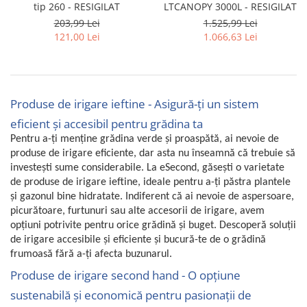
tip 260 - RESIGILAT
LTCANOPY 3000L - RESIGILAT
Uscatoare rufe
203,99 Lei
1.525,99 Lei
Utilaje si materiale de constructii
121,00 Lei
1.066,63 Lei
Laptop, Tablete & Telefoane
Accesorii tablete
Laptopuri si Accesorii
Produse de irigare ieftine - Asigură-ți un sistem
Telefoane Mobile & accesorii
eficient și accesibil pentru grădina ta
Wearable & Gadgeturi
Pentru a-ți menține grădina verde și proaspătă, ai nevoie de
Electrocasnice & Climatizare
produse de irigare eficiente, dar asta nu înseamnă că trebuie să
Accesorii si piese masini spalat
investești sume considerabile. La eSecond, găsești o varietate
rufe si uscatoare
de produse de irigare ieftine, ideale pentru a-ți păstra plantele
Accesorii si piese masini spalat
și gazonul bine hidratate. Indiferent că ai nevoie de aspersoare,
vase
picurătoare, furtunuri sau alte accesorii de irigare, avem
opțiuni potrivite pentru orice grădină și buget. Descoperă soluții
Aparate Frigorifice
de irigare accesibile și eficiente și bucură-te de o grădină
Aparate Racire Aer
frumoasă fără a-ți afecta buzunarul.
Aragaze si cuptoare cu microunde
Produse de irigare second hand - O opțiune
Climatizare & sisteme de incalzire
sustenabilă și economică pentru pasionații de
Electrocasnice pentru Bucatarie