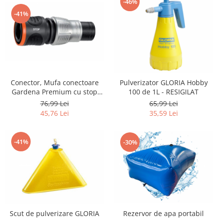
-46%
Curatenie si intretinere
-41%
Decoratiuni
Gradinarit
Hobby-uri creative
Iluminat & Electrice
Jaluzele
Kit-uri automatizari porti si usi
Conector, Mufa conectoare
Pulverizator GLORIA Hobby
garaj
Gardena Premium cu stop
100 de 1L - RESIGILAT
pentru furtun 19 mm (3/4"),
Mobila dormitor
76,99 Lei
65,99 Lei
18254-20 - RESIGILAT
45,76 Lei
35,59 Lei
Mobila gradina & terasa
Mobila Living & Dining
Organizare si depozitare
-41%
-30%
Rafturi
Sanitare
Scule electrice si unelte
Silicon, spume si solutii tehnice
Sisteme Incalzire
Scut de pulverizare GLORIA
Rezervor de apa portabil
Textile si covoare