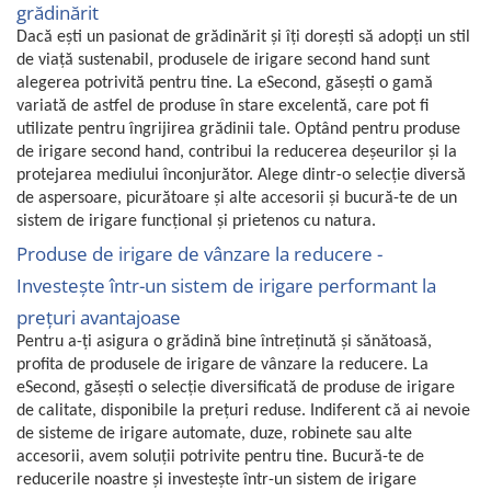
grădinărit
Fiare de calcat si masini de cusut
Dacă ești un pasionat de grădinărit și îți dorești să adopți un stil
Ingrijire Locuinta
de viață sustenabil, produsele de irigare second hand sunt
Purificatoare de aer
alegerea potrivită pentru tine. La eSecond, găsești o gamă
Fashion
variată de astfel de produse în stare excelentă, care pot fi
utilizate pentru îngrijirea grădinii tale. Optând pentru produse
Bijuterii
de irigare second hand, contribui la reducerea deșeurilor și la
Ceasuri barbatesti
protejarea mediului înconjurător. Alege dintr-o selecție diversă
Ceasuri dama
de aspersoare, picurătoare și alte accesorii și bucură-te de un
Cutii, curele si accesorii ceasuri
sistem de irigare funcțional și prietenos cu natura.
Genti si accesorii barbati
Produse de irigare de vânzare la reducere -
Genti si accesorii femei
Investește într-un sistem de irigare performant la
Imbracaminte barbati
prețuri avantajoase
Imbracaminte femei
Pentru a-ți asigura o grădină bine întreținută și sănătoasă,
Imbracaminte si Incaltaminte copii
profita de produsele de irigare de vânzare la reducere. La
eSecond, găsești o selecție diversificată de produse de irigare
Incaltaminte barbati
de calitate, disponibile la prețuri reduse. Indiferent că ai nevoie
Incaltaminte femei
de sisteme de irigare automate, duze, robinete sau alte
Ochelari de soare
accesorii, avem soluții potrivite pentru tine. Bucură-te de
Ochelari de vedere
reducerile noastre și investește într-un sistem de irigare