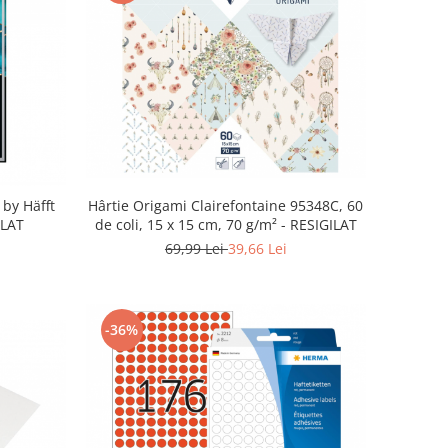
 by Häfft
Hârtie Origami Clairefontaine 95348C, 60
ILAT
de coli, 15 x 15 cm, 70 g/m² - RESIGILAT
69,99 Lei
39,66 Lei
-36%