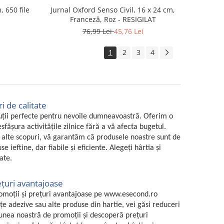
, 650 file
Jurnal Oxford Senso Civil, 16 x 24 cm,
Franceză, Roz - RESIGILAT
76,99 Lei
45,76 Lei
1
2
3
4
i de calitate
oluții perfecte pentru nevoile dumneavoastră. Oferim o
sfășura activitățile zilnice fără a vă afecta bugetul.
 alte scopuri, vă garantăm că produsele noastre sunt de
 ieftine, dar fiabile și eficiente. Alegeți hârtia și
ate.
ețuri avantajoase
promoții și prețuri avantajoase pe www.esecond.ro
ițe adezive sau alte produse din hartie, vei găsi reduceri
țiunea noastră de promoții și descoperă prețuri