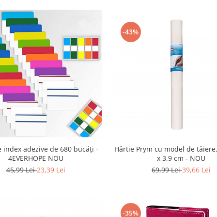
-43%
 index adezive de 680 bucăți -
Hârtie Prym cu model de tăiere,
4EVERHOPE NOU
x 3,9 cm - NOU
45,99 Lei
23,39 Lei
69,99 Lei
39,66 Lei
-35%