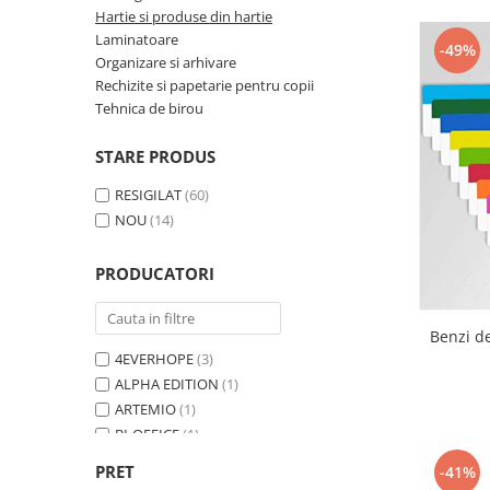
Curatenie si intretinere
Hartie si produse din hartie
Decoratiuni
Laminatoare
-49%
Organizare si arhivare
Gradinarit
Rechizite si papetarie pentru copii
Hobby-uri creative
Tehnica de birou
Iluminat & Electrice
Jaluzele
STARE PRODUS
Kit-uri automatizari porti si usi
RESIGILAT
(60)
garaj
NOU
(14)
Mobila dormitor
Mobila gradina & terasa
PRODUCATORI
Mobila Living & Dining
Organizare si depozitare
Benzi de
Rafturi
4EVERHOPE
(3)
Sanitare
ALPHA EDITION
(1)
Scule electrice si unelte
ARTEMIO
(1)
Silicon, spume si solutii tehnice
BI-OFFICE
(1)
Sisteme Incalzire
BIND
(1)
PRET
-41%
Textile si covoare
BLAKE
(2)