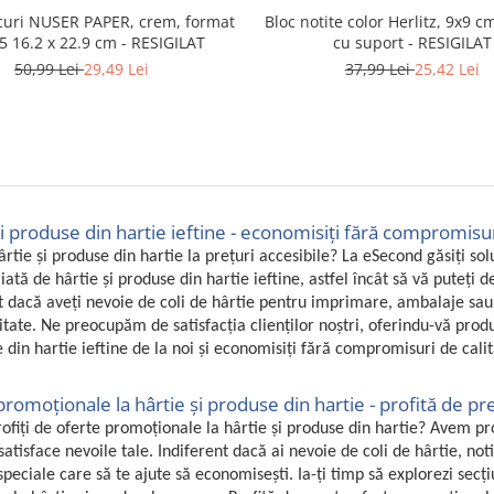
Bloc notite color Herlitz, 9x9 cm
icuri NUSER PAPER, crem, format
cu suport - RESIGILAT
5 16.2 x 22.9 cm - RESIGILAT
37,99 Lei
25,42 Lei
50,99 Lei
29,49 Lei
i produse din hartie ieftine - economisiți fără compromisur
ârtie și produse din hartie la prețuri accesibile? La eSecond găsiți s
ată de hârtie și produse din hartie ieftine, astfel încât să vă puteți de
t dacă aveți nevoie de coli de hârtie pentru imprimare, ambalaje sau
litate. Ne preocupăm de satisfacția clienților noștri, oferindu-vă produse
 din hartie ieftine de la noi și economisiți fără compromisuri de calit
romoționale la hârtie și produse din hartie - profită de pr
rofiți de oferte promoționale la hârtie și produse din hartie? Avem 
satisface nevoile tale. Indiferent dacă ai nevoie de coli de hârtie, not
 speciale care să te ajute să economisești. Ia-ți timp să explorezi sec