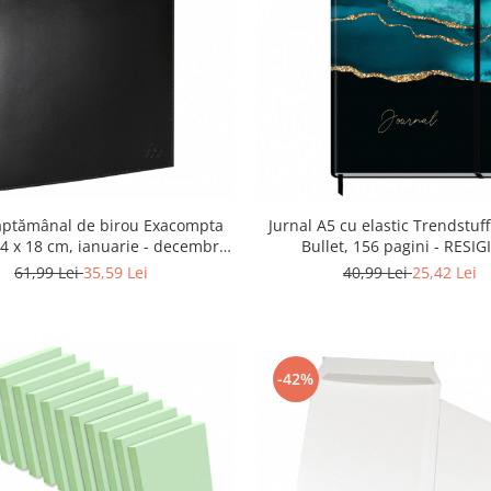
săptămânal de birou Exacompta
Jurnal A5 cu elastic Trendstuff
4 x 18 cm, ianuarie - decembrie
Bullet, 156 pagini - RESIG
2024, negru - RESIGILAT
61,99 Lei
35,59 Lei
40,99 Lei
25,42 Lei
-42%