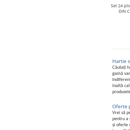
Home Cinema & Audio
Set 24 pl
Playere, Boxe & Casti
DIN C
Telescoape & Optica
Televizoare & accesorii
Bacanie
Ambalaje cadouri
Cadouri
Curatenie si intretinere
Hartie s
Căutați h
gamă vari
Indiferen
înaltă ca
produsele
Oferte p
Vrei să p
pentru a 
și oferte