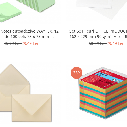
 Notes autoadezive WAYTEX, 12
Set 50 Plicuri OFFICE PRODUC
ri de 100 coli, 75 x 75 mm -
162 x 229 mm 90 g/m², Alb - R
RESIGILAT
45,99 Lei
29,49 Lei
50,99 Lei
29,49 Lei
-33%