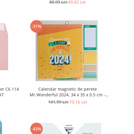
IGILAT
80,99 Lei
49,82 Lei
-31%
lor C6 114
Calendar magnetic de perete
AT
Mr.Wonderful 2024, 34 x 35 x 0.5 cm -
NOU
101,99 Lei
70,16 Lei
-43%