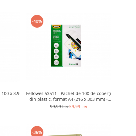
-40%
 100 x 3,9
Fellowes 53511 - Pachet de 100 de coperți
din plastic, format A4 (216 x 303 mm) -
NOU
99,99 Lei
59,99 Lei
-36%