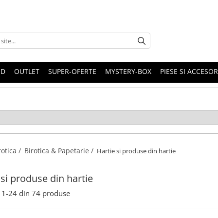
ND
OUTLET
SUPER-OFERTE
MYSTERY-BOX
PIESE SI ACCESO
rotica /
Birotica & Papetarie /
Hartie si produse din hartie
 si produse din hartie
1-
24
din
74
produse