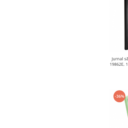
Igiena si ingrijire
Jucarii si Jocuri
Maternitate
Petshop
Accesorii animale de companie
Acvaristica
Castroane si adapatori animale
Igiena animale de companie
Jurnal 
Mobila si transport animale de
19862E, 1
companie
Zgarzi, lese si hamuri
PC, Periferice & Software
Componente PC
-36%
Desktop PC & Monitoare
Imprimante, Scanere &
Consumabile
Periferice PC