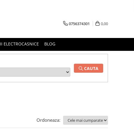
0756374301
0,00
RII ELECTROCASNICE
BLOG
CAUTA
Ordoneaza: