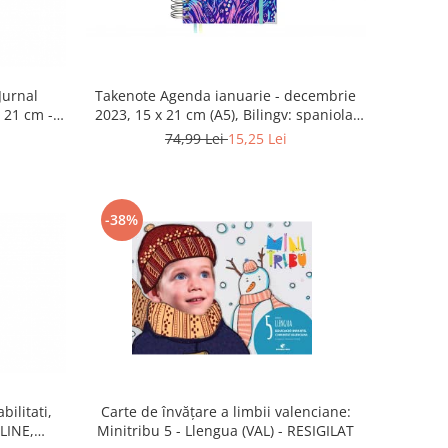
Takenote Agenda ianuarie - decembrie
Jurnal
2023, 15 x 21 cm (A5), Bilingv: spaniola,
 21 cm -
engleza - RESIGILAT
74,99 Lei
15,25 Lei
-38%
ilitati,
Carte de învățare a limbii valenciane:
LINE,
Minitribu 5 - Llengua (VAL) - RESIGILAT