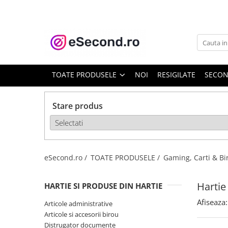
TOATE PRODUSELE
Auto Moto
Accesorii Auto
TOATE PRODUSELE
NOI
RESIGILATE
SECO
Anvelope & Jante
Covorase auto
Stare produs
Echipamente pentru Atelier
Electronice Auto
Intretinere & Cosmetica auto
Moto
eSecond.ro /
TOATE PRODUSELE /
Gaming, Carti & Bi
Reparatii si echipamente auto
Trotinete electrice
Hartie
HARTIE SI PRODUSE DIN HARTIE
Casa, Gradina & Bricolaj
Afiseaza:
Articole administrative
Accesorii usi
Articole si accesorii birou
Bucatarie & Servire
Distrugator documente