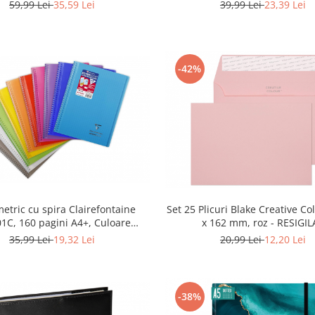
de zile” - RESIGILAT
Albastru, 21 x 21 cm - RES
59,99 Lei
35,59 Lei
39,99 Lei
23,39 Lei
-42%
metric cu spira Clairefontaine
Set 25 Plicuri Blake Creative Co
1C, 160 pagini A4+, Culoare
x 162 mm, roz - RESIGIL
aleatorie - RESIGILAT
35,99 Lei
19,32 Lei
20,99 Lei
12,20 Lei
-38%