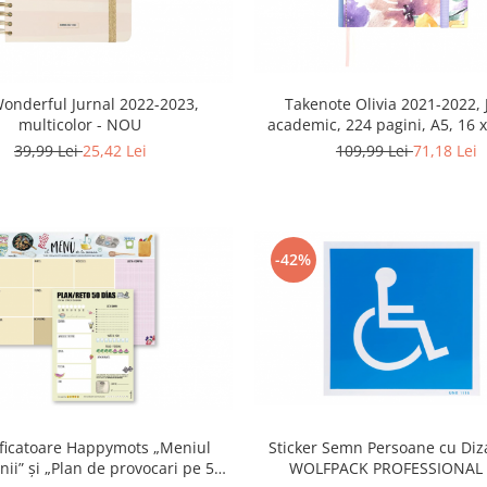
onderful Jurnal 2022-2023,
Takenote Olivia 2021-2022, 
multicolor - NOU
academic, 224 pagini, A5, 16 x
RESIGILAT
39,99 Lei
25,42 Lei
109,99 Lei
71,18 Lei
-42%
ificatoare Happymots „Meniul
Sticker Semn Persoane cu Dizab
ii” și „Plan de provocari pe 50
WOLFPACK PROFESSIONAL 