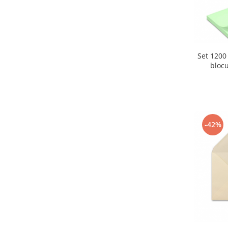
Retelistica & Supraveghere
Servere, Componente & UPS
Telecomenzi garaj
Sport & Activitati in aer liber
Set 1200
Accesorii antrenament
blocu
Accesorii Fitness
Accesorii sportive
Articole Voiaj
Camping
Ciclism
-42%
Sporturi acvatice
Sporturi de interior
TV, Audio & Foto
Aparate Foto & Accesorii
Audio HI-FI & Profesionale
Camere video si sport
Drone si Accesorii