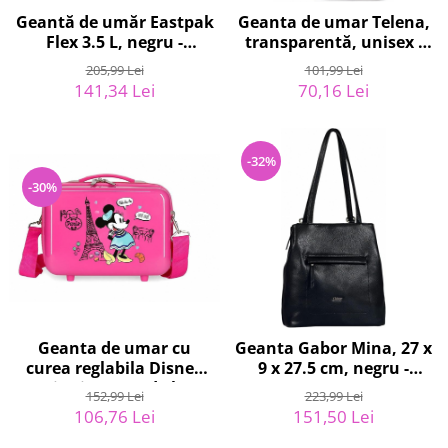
Home Cinema & Audio
Geantă de umăr Eastpak
Geanta de umar Telena,
Playere, Boxe & Casti
Flex 3.5 L, negru -
transparentă, unisex -
Telescoape & Optica
RESIGILAT
RESIGILAT
205,99 Lei
101,99 Lei
Televizoare & accesorii
141,34 Lei
70,16 Lei
Bacanie
Ambalaje cadouri
-32%
Cadouri
-30%
Curatenie si intretinere
Geanta de umar cu
Geanta Gabor Mina, 27 x
curea reglabila Disney
9 x 27.5 cm, negru -
Minnie Around The
RESIGILAT
152,99 Lei
223,99 Lei
World, 29 x 21 x 15 cm,
106,76 Lei
151,50 Lei
9.14 L - RESIGILAT