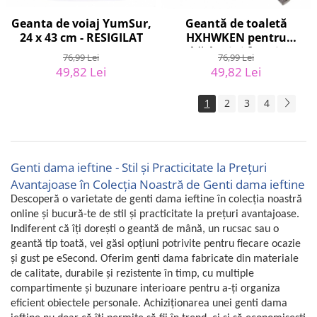
Geanta de voiaj YumSur,
Geantă de toaletă
24 x 43 cm - RESIGILAT
HXHWKEN pentru
bărbați și femei,
76,99 Lei
76,99 Lei
rezistent la apă, albastru
49,82 Lei
49,82 Lei
- RESIGILAT
1
2
3
4
Genti dama ieftine - Stil și Practicitate la Prețuri
Avantajoase în Colecția Noastră de Genti dama ieftine
Descoperă o varietate de genti dama ieftine în colecția noastră
online și bucură-te de stil și practicitate la prețuri avantajoase.
Indiferent că îți dorești o geantă de mână, un rucsac sau o
geantă tip toată, vei găsi opțiuni potrivite pentru fiecare ocazie
și gust pe eSecond. Oferim genti dama fabricate din materiale
de calitate, durabile și rezistente în timp, cu multiple
compartimente și buzunare interioare pentru a-ți organiza
eficient obiectele personale. Achiziționarea unei genti dama