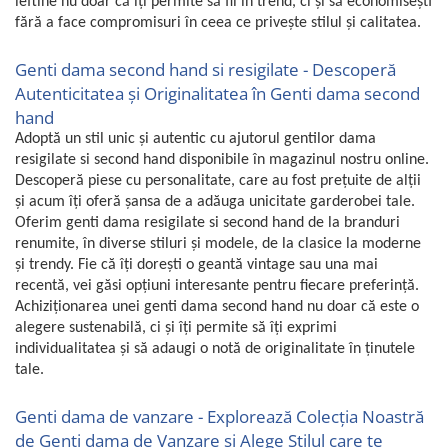
ieftine nu doar că îți permite să fii în trend, ci și să economisești
fără a face compromisuri în ceea ce privește stilul și calitatea.
Genti dama second hand si resigilate - Descoperă
Autenticitatea și Originalitatea în Genti dama second
hand
Adoptă un stil unic și autentic cu ajutorul gentilor dama
resigilate si second hand disponibile în magazinul nostru online.
Descoperă piese cu personalitate, care au fost prețuite de alții
și acum îți oferă șansa de a adăuga unicitate garderobei tale.
Oferim genti dama resigilate si second hand de la branduri
renumite, în diverse stiluri și modele, de la clasice la moderne
și trendy. Fie că îți dorești o geantă vintage sau una mai
recentă, vei găsi opțiuni interesante pentru fiecare preferință.
Achiziționarea unei genti dama second hand nu doar că este o
alegere sustenabilă, ci și îți permite să îți exprimi
individualitatea și să adaugi o notă de originalitate în ținutele
tale.
Genti dama de vanzare - Explorează Colecția Noastră
de Genti dama de Vanzare și Alege Stilul care te