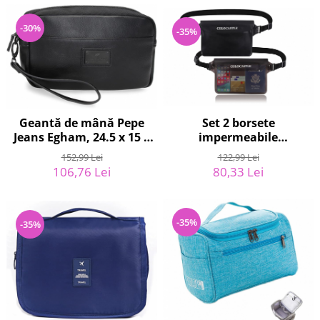
-30%
-35%
Geantă de mână Pepe
Set 2 borsete
Jeans Egham, 24.5 x 15 x
impermeabile
6 cm, negru - RESIGILAT
COLOCASTLE, curea
152,99 Lei
122,99 Lei
reglabila, 22 x 16 cm -
106,76 Lei
80,33 Lei
RESIGILAT
-35%
-35%