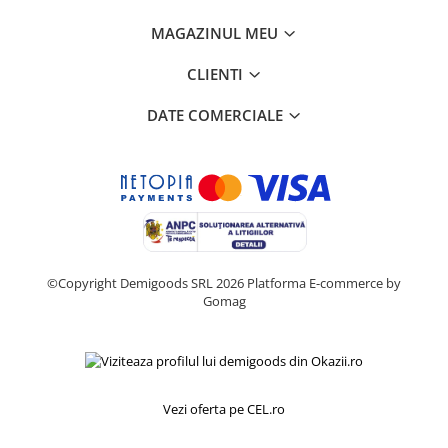
Retelistica & Supraveghere
Servere, Componente & UPS
MAGAZINUL MEU
Telecomenzi garaj
CLIENTI
Sport & Activitati in aer liber
Accesorii antrenament
DATE COMERCIALE
Accesorii Fitness
Accesorii sportive
Articole Voiaj
Camping
Ciclism
Sporturi acvatice
©Copyright Demigoods SRL 2026
Platforma E-commerce by
Sporturi de interior
Gomag
TV, Audio & Foto
Aparate Foto & Accesorii
Audio HI-FI & Profesionale
Camere video si sport
Vezi oferta pe CEL.ro
Drone si Accesorii