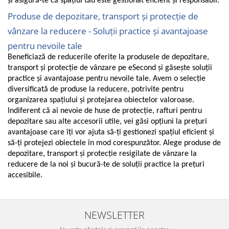
și asigură-te că spațiul tău este gestionat eficient și responsabil.
Gaming, Carti & Birotica
Produse de depozitare, transport și protecție de
Birotica & Papetarie
vânzare la reducere - Soluții practice și avantajoase
Console, Jocuri & Accesorii
pentru nevoile tale
Ingrijire personala & Cosmetice
Beneficiază de reducerile oferite la produsele de depozitare,
Accesorii aparate de ras electrice
transport și protecție de vânzare pe eSecond și găsește soluții
Accesorii aparate hair styling
practice și avantajoase pentru nevoile tale. Avem o selecție
diversificată de produse la reducere, potrivite pentru
Aparate & Accesorii ingrijire
organizarea spațiului și protejarea obiectelor valoroase.
personala
Indiferent că ai nevoie de huse de protecție, rafturi pentru
Aparate cosmetice
depozitare sau alte accesorii utile, vei găsi opțiuni la prețuri
Articole Sanatate si Wellness
avantajoase care îți vor ajuta să-ți gestionezi spațiul eficient și
Consumabile sanitare
să-ți protejezi obiectele în mod corespunzător. Alege produse de
depozitare, transport și protecție resigilate de vânzare la
Cosmetice si produse ingrijire
personala
reducere de la noi și bucură-te de soluții practice la prețuri
accesibile.
Igiena dentara
Jucarii, Copii & Bebe
Camera copilului
NEWSLETTER
Hrana bebelusi