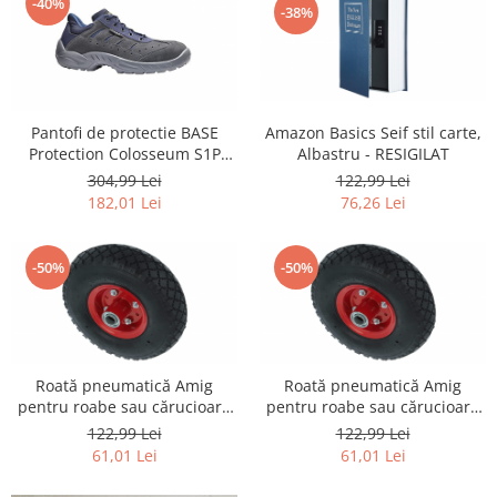
-40%
Curatenie si intretinere
-38%
Decoratiuni
Gradinarit
Hobby-uri creative
Iluminat & Electrice
Amazon Basics Seif stil carte,
Pantofi de protectie BASE
Jaluzele
Albastru - RESIGILAT
Protection Colosseum S1P
SRC, mărime: 49, culoare:
122,99 Lei
304,99 Lei
Kit-uri automatizari porti si usi
gri/cobalt - RESIGILAT
76,26 Lei
182,01 Lei
garaj
Mobila dormitor
Mobila gradina & terasa
-50%
-50%
Mobila Living & Dining
Organizare si depozitare
Rafturi
Sanitare
Roată pneumatică Amig
Roată pneumatică Amig
Scule electrice si unelte
pentru roabe sau cărucioare
pentru roabe sau cărucioare
de depozit, 260 x 85 mm -
de depozit, 260 x 85 mm -
122,99 Lei
122,99 Lei
Silicon, spume si solutii tehnice
SECOND
SECOND
61,01 Lei
61,01 Lei
Sisteme Incalzire
Textile si covoare