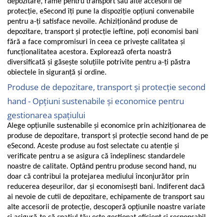
depozitare, rame pentru transport sau alte accesorii de
Fiare de calcat si masini de cusut
protecție, eSecond îți pune la dispoziție opțiuni convenabile
Ingrijire Locuinta
pentru a-ți satisface nevoile. Achiziționând produse de
Purificatoare de aer
depozitare, transport și protecție ieftine, poți economisi bani
fără a face compromisuri în ceea ce privește calitatea și
Fashion
funcționalitatea acestora. Explorează oferta noastră
Bijuterii
diversificată și găsește soluțiile potrivite pentru a-ți păstra
Ceasuri barbatesti
obiectele în siguranță și ordine.
Ceasuri dama
Produse de depozitare, transport și protecție second
Cutii, curele si accesorii ceasuri
hand - Opțiuni sustenabile și economice pentru
Genti si accesorii barbati
gestionarea spațiului
Genti si accesorii femei
Alege opțiunile sustenabile și economice prin achiziționarea de
Imbracaminte barbati
produse de depozitare, transport și protecție second hand de pe
eSecond. Aceste produse au fost selectate cu atenție și
Imbracaminte femei
verificate pentru a se asigura că îndeplinesc standardele
Imbracaminte si Incaltaminte copii
noastre de calitate. Optând pentru produse second hand, nu
Incaltaminte barbati
doar că contribui la protejarea mediului înconjurător prin
Incaltaminte femei
reducerea deșeurilor, dar și economisești bani. Indiferent dacă
Ochelari de soare
ai nevoie de cutii de depozitare, echipamente de transport sau
alte accesorii de protecție, descoperă opțiunile noastre variate
Ochelari de vedere