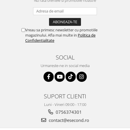
Nu rata ofertele si promotiile noastre
Igiena si ingrijire
Jucarii si Jocuri
Maternitate
Petshop
Vreau sa primesc newsletter cu promotiile
Accesorii animale de companie
magazinului. Afla mai multe in
Politica de
Confidentialitate
Acvaristica
Castroane si adapatori animale
SOCIAL
Igiena animale de companie
Mobila si transport animale de
Urmareste-ne in social media
companie
Zgarzi, lese si hamuri
PC, Periferice & Software
Componente PC
SUPORT CLIENTI
Desktop PC & Monitoare
Luni - Vineri 09:00 - 17:00
Imprimante, Scanere &
0756374301
Consumabile
contact@esecond.ro
Periferice PC