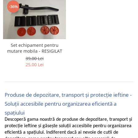
-36%
Uscatoare rufe
Utilaje si materiale de constructii
Laptop, Tablete & Telefoane
Accesorii tablete
Laptopuri si Accesorii
Set echipament pentru
Telefoane Mobile & accesorii
mutare mobila - RESIGILAT
Wearable & Gadgeturi
39,00 Lei
Electrocasnice & Climatizare
25,00 Lei
Accesorii si piese masini spalat
rufe si uscatoare
Accesorii si piese masini spalat
Produse de depozitare, transport și protecție ieftine -
vase
Aparate Frigorifice
Soluții accesibile pentru organizarea eficientă a
Aparate Racire Aer
spațiului
Aragaze si cuptoare cu microunde
Descoperă gama noastră de produse de depozitare, transport și
Climatizare & sisteme de incalzire
protecție ieftine și găsește soluții accesibile pentru organizarea
eficientă a spațiului. Indiferent dacă ai nevoie de cutii de
Electrocasnice pentru Bucatarie