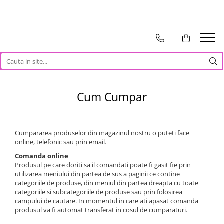
TOATE PRODUSELE
Auto Moto
Accesorii Auto
Anvelope & Jante
Cum Cumpar
Covorase auto
Echipamente pentru Atelier
Electronice Auto
Cumpararea produselor din magazinul nostru o puteti face
Intretinere & Cosmetica auto
online, telefonic sau prin email.
Moto
Comanda online
Reparatii si echipamente auto
Produsul pe care doriti sa il comandati poate fi gasit fie prin
Trotinete electrice
utilizarea meniului din partea de sus a paginii ce contine
categoriile de produse, din meniul din partea dreapta cu toate
Casa, Gradina & Bricolaj
categoriile si subcategoriile de produse sau prin folosirea
campului de cautare. In momentul in care ati apasat comanda
Accesorii usi
produsul va fi automat transferat in cosul de cumparaturi.
Bucatarie & Servire