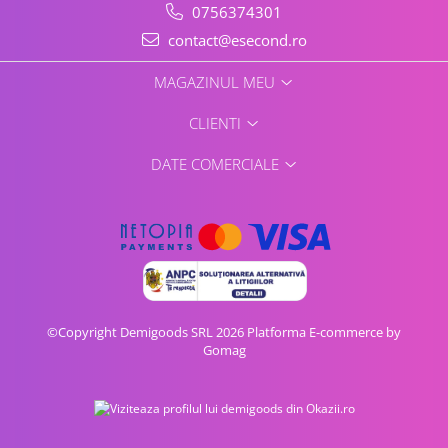
0756374301
Gaming, Carti & Birotica
contact@esecond.ro
Birotica & Papetarie
Console, Jocuri & Accesorii
MAGAZINUL MEU
Ingrijire personala & Cosmetice
CLIENTI
Accesorii aparate de ras electrice
Accesorii aparate hair styling
DATE COMERCIALE
Aparate & Accesorii ingrijire
personala
Aparate cosmetice
Articole Sanatate si Wellness
Consumabile sanitare
Cosmetice si produse ingrijire
personala
©Copyright Demigoods SRL 2026
Platforma E-commerce by
Igiena dentara
Gomag
Jucarii, Copii & Bebe
Camera copilului
Hrana bebelusi