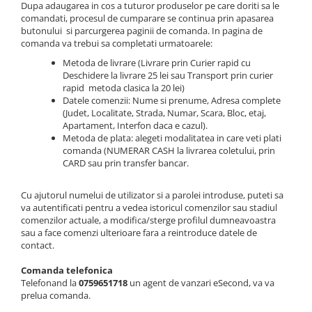
Curatenie si intretinere
Dupa adaugarea in cos a tuturor produselor pe care doriti sa le
comandati, procesul de cumparare se continua prin apasarea
Decoratiuni
butonului si parcurgerea paginii de comanda. In pagina de
Gradinarit
comanda va trebui sa completati urmatoarele:
Hobby-uri creative
Metoda de livrare (Livrare prin Curier rapid cu
Deschidere la livrare 25 lei sau Transport prin curier
Iluminat & Electrice
rapid metoda clasica la 20 lei)
Jaluzele
Datele comenzii: Nume si prenume, Adresa complete
(Judet, Localitate, Strada, Numar, Scara, Bloc, etaj,
Kit-uri automatizari porti si usi
Apartament, Interfon daca e cazul).
garaj
Metoda de plata: alegeti modalitatea in care veti plati
Mobila dormitor
comanda (NUMERAR CASH la livrarea coletului, prin
CARD sau prin transfer bancar.
Mobila gradina & terasa
Mobila Living & Dining
Cu ajutorul numelui de utilizator si a parolei introduse, puteti sa
Organizare si depozitare
va autentificati pentru a vedea istoricul comenzilor sau stadiul
Rafturi
comenzilor actuale, a modifica/sterge profilul dumneavoastra
sau a face comenzi ulterioare fara a reintroduce datele de
Sanitare
contact.
Scule electrice si unelte
Comanda telefonica
Silicon, spume si solutii tehnice
Telefonand la
0759651718
un agent de vanzari eSecond, va va
Sisteme Incalzire
prelua comanda.
Textile si covoare