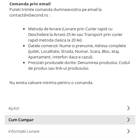
Comanda prin email
Uscatoare rufe
Puteti trimite comanda dumneavostra pe email la
Utilaje si materiale de constructii
contact@eSecond.ro :
Laptop, Tablete & Telefoane
Metoda de livrare (Livrare prin Curier rapid cu
Accesorii tablete
Deschidere la livrare 25 lei sau Transport prin curier
rapid metoda clasica la 20 lei)
Laptopuri si Accesorii
Datele comenzii: Nume si prenume, Adresa complete
Telefoane Mobile & accesorii
(Judet, Localitate, Strada, Numar, Scara, Bloc, etaj,
Wearable & Gadgeturi
Apartament, Interfon daca e cazul).
Precizati produsele dorite: Denumirea produslui, Codul
Electrocasnice & Climatizare
de produs sau link-ul produsului.
Accesorii si piese masini spalat
rufe si uscatoare
Nu exista valoare minima pentru o comanda.
Accesorii si piese masini spalat
vase
Aparate Frigorifice
Ajutor
Aparate Racire Aer
Aragaze si cuptoare cu microunde
Cum Cumpar
Climatizare & sisteme de incalzire
Informatii Livrare
Electrocasnice pentru Bucatarie