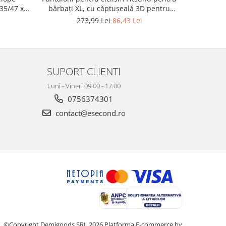
SP-HT-1
 35/47 x
bărbați XL, cu căptușeală 3D pentru
r
LAT
scaun - RESIGILAT
1
273,99 Lei
86,43 Lei
SUPORT CLIENTI
Luni - Vineri 09:00 - 17:00
0756374301
contact@esecond.ro
©Copyright Demigoods SRL 2026
Platforma E-commerce by