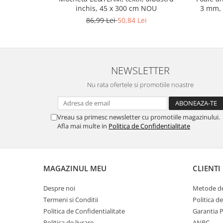
Gaming, Carti & Birotica
inchis, 45 x 300 cm NOU
3 mm, o
86,99 Lei
50,84 Lei
Birotica & Papetarie
Console, Jocuri & Accesorii
Ingrijire personala & Cosmetice
Accesorii aparate de ras electrice
NEWSLETTER
Accesorii aparate hair styling
Nu rata ofertele si promotiile noastre
Aparate & Accesorii ingrijire
personala
Aparate cosmetice
Vreau sa primesc newsletter cu promotiile magazinului.
Articole Sanatate si Wellness
Afla mai multe in
Politica de Confidentialitate
Consumabile sanitare
Cosmetice si produse ingrijire
personala
MAGAZINUL MEU
CLIENTI
Igiena dentara
Jucarii, Copii & Bebe
Despre noi
Metode de
Termeni si Conditii
Politica d
Camera copilului
Politica de Confidentialitate
Garantia 
Hrana bebelusi
Politica de livrare
ANPC