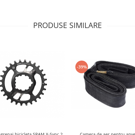
PRODUSE SIMILARE
-39%
ngrenaj bicicleta SRAM X-Sync 2,
Camera de aer pentru anv