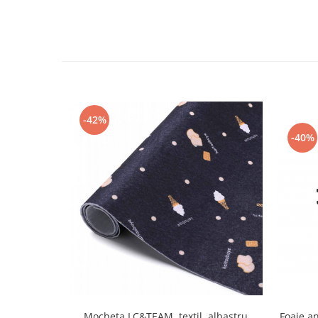
Fiare de calcat si masini de cusut
Ingrijire Locuinta
Purificatoare de aer
Fashion
Bijuterii
Ceasuri barbatesti
-42%
Ceasuri dama
-40%
Cutii, curele si accesorii ceasuri
Genti si accesorii barbati
Genti si accesorii femei
Imbracaminte barbati
Imbracaminte femei
Imbracaminte si Incaltaminte copii
Incaltaminte barbati
Incaltaminte femei
Ochelari de soare
Ochelari de vedere
Mocheta LC&TEAM, textil, albastru
Foaie a