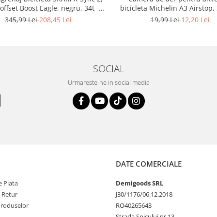
ffset Boost Eagle, negru, 34t -
bicicleta Michelin A3 Airstop,
RESIGILAT
622/635, 40 mm - RESIGI
345,99 Lei
208,45 Lei
19,99 Lei
12,20 Lei
SOCIAL
Urmareste-ne in social media
DATE COMERCIALE
 Plata
Demigoods SRL
e Retur
J30/1176/06.12.2018
Produselor
RO40265643
Strada Spicului nr 13