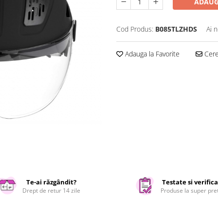
ADAUG
Cod Produs:
B085TLZHDS
Ai 
Adauga la Favorite
Cere 
Te-ai răzgândit?
Testate si verific
Drept de retur 14 zile
Produse la super pre