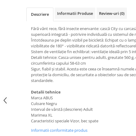
Uscatoare rufe
Informatii Produse
Review-uri
(0)
Utilaje si materiale de constructii
Descriere
Laptop, Tablete & Telefoane
Fără vânt rece, fără insecte enervante: cască City cu carcasă
Accesorii tablete
superioară integrată - potrivire individuală cu sistemul d
Laptopuri si Accesorii
Întotdeauna pe deplin vizibil pe bicicletă: Echipat cu o la
vizibilitate de 180° - vizibilitate ridicată datorită reflectoa
Telefoane Mobile & accesorii
Sistem de ventilație fin echilibrat: ventilație ideală prin 5 int
Wearable & Gadgeturi
Detalii tehnice: Casca unisex pentru adulti, greutate 560 g
Electrocasnice & Climatizare
circumferinta capului 58-63 cm
Sigur, fiabil și stabil. Acesta este ceea ce înseamnă numele
Accesorii si piese masini spalat
protecție la domiciliu, de securitate a obiectelor sau de se
rufe si uscatoare
standardele.
Accesorii si piese masini spalat
Detalii tehnice
vase
Marca ABUS
Aparate Frigorifice
Culoare Negru
Aparate Racire Aer
Interval de vârstă (descriere) Adult
Marimea XL
Aragaze si cuptoare cu microunde
Caracteristici speciale Vizor, bec spate
Climatizare & sisteme de incalzire
Informatii conformitate produs
Electrocasnice pentru Bucatarie