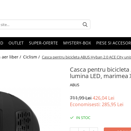
ND
OUTLET
SUPER-OFERTE
MYSTERY-BOX
PIESE SI ACCESO
n aer liber /
Ciclism /
Casca pentru bicicleta ABUS Hyban 2.0 ACE City uni
Casca pentru bicicleta
lumina LED, marimea X
ABUS
711,99 Lei
426,04 Lei
Economisesti:
285,95
Lei
IN STOC