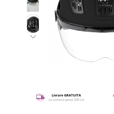
Curatenie si intretinere
Decoratiuni
Gradinarit
Hobby-uri creative
Iluminat & Electrice
Jaluzele
Kit-uri automatizari porti si usi
garaj
Mobila dormitor
Mobila gradina & terasa
Mobila Living & Dining
Organizare si depozitare
Rafturi
Sanitare
Scule electrice si unelte
Livrare GRATUITA
Silicon, spume si solutii tehnice
La comenzi peste 500 Lei
Sisteme Incalzire
Textile si covoare