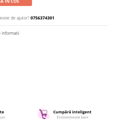
A IN COS
nevoie de ajutor?
0756374301
informatii
ate
Cumpără inteligent
țuri
Economisește bani