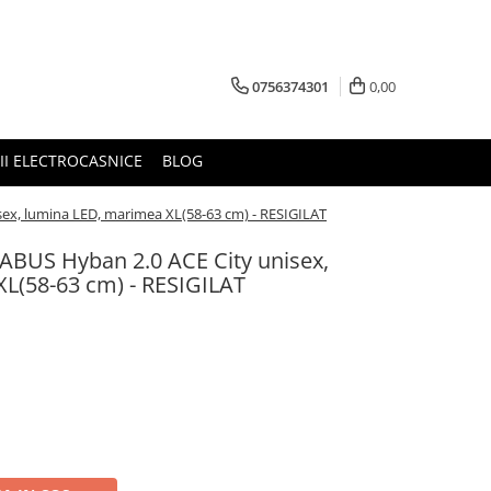
0756374301
0,00
RII ELECTROCASNICE
BLOG
sex, lumina LED, marimea XL(58-63 cm) - RESIGILAT
 ABUS Hyban 2.0 ACE City unisex,
L(58-63 cm) - RESIGILAT