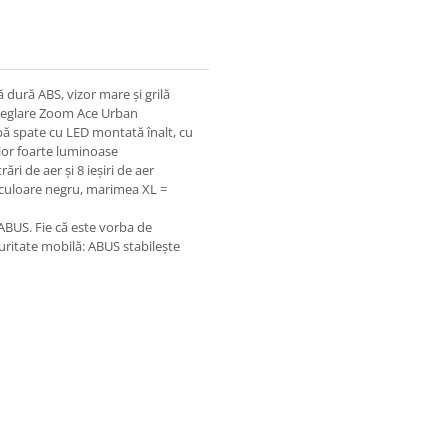
 dură ABS, vizor mare și grilă
e reglare Zoom Ace Urban
mpă spate cu LED montată înalt, cu
relor foarte luminoase
rări de aer și 8 ieșiri de aer
, culoare negru, marimea XL =
 ABUS. Fie că este vorba de
curitate mobilă: ABUS stabilește