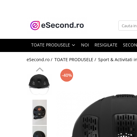
TOATE PRODUSELE
Auto Moto
Accesorii Auto
TOATE PRODUSELE
NOI
RESIGILATE
SECO
Anvelope & Jante
Covorase auto
eSecond.ro /
TOATE PRODUSELE /
Sport & Activitati i
Echipamente pentru Atelier
Electronice Auto
-40%
Intretinere & Cosmetica auto
Moto
Reparatii si echipamente auto
Trotinete electrice
Casa, Gradina & Bricolaj
Accesorii usi
Bucatarie & Servire