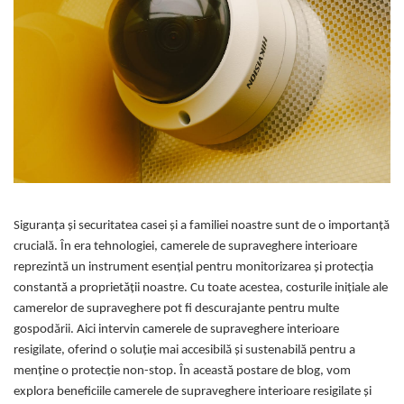
Curatenie si intretinere
Decoratiuni
Gradinarit
Hobby-uri creative
Iluminat & Electrice
Jaluzele
Kit-uri automatizari porti si usi
garaj
Mobila dormitor
Mobila gradina & terasa
Siguranța și securitatea casei și a familiei noastre sunt de o importanță
Mobila Living & Dining
crucială. În era tehnologiei, camerele de supraveghere interioare
Organizare si depozitare
reprezintă un instrument esențial pentru monitorizarea și protecția
Rafturi
constantă a proprietății noastre. Cu toate acestea, costurile inițiale ale
Sanitare
camerelor de supraveghere pot fi descurajante pentru multe
Scule electrice si unelte
gospodării. Aici intervin camerele de supraveghere interioare
resigilate, oferind o soluție mai accesibilă și sustenabilă pentru a
Silicon, spume si solutii tehnice
menține o protecție non-stop. În această postare de blog, vom
Sisteme Incalzire
explora beneficiile camerele de supraveghere interioare resigilate și
Textile si covoare