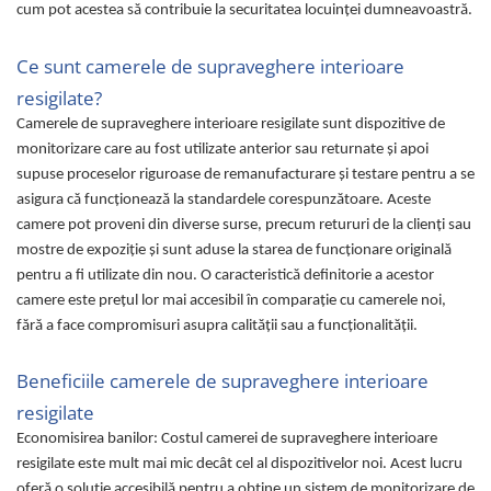
cum pot acestea să contribuie la securitatea locuinței dumneavoastră.
Uscatoare rufe
Utilaje si materiale de constructii
Ce sunt camerele de supraveghere interioare
Laptop, Tablete & Telefoane
resigilate?
Accesorii tablete
Camerele de supraveghere interioare resigilate sunt dispozitive de
Laptopuri si Accesorii
monitorizare care au fost utilizate anterior sau returnate și apoi
Telefoane Mobile & accesorii
supuse proceselor riguroase de remanufacturare și testare pentru a se
Wearable & Gadgeturi
asigura că funcționează la standardele corespunzătoare. Aceste
camere pot proveni din diverse surse, precum retururi de la clienți sau
Electrocasnice & Climatizare
mostre de expoziție și sunt aduse la starea de funcționare originală
Accesorii si piese masini spalat
pentru a fi utilizate din nou. O caracteristică definitorie a acestor
rufe si uscatoare
camere este prețul lor mai accesibil în comparație cu camerele noi,
Accesorii si piese masini spalat
fără a face compromisuri asupra calității sau a funcționalității.
vase
Aparate Frigorifice
Beneficiile camerele de supraveghere interioare
Aparate Racire Aer
resigilate
Aragaze si cuptoare cu microunde
Economisirea banilor: Costul camerei de supraveghere interioare
Climatizare & sisteme de incalzire
resigilate este mult mai mic decât cel al dispozitivelor noi. Acest lucru
Electrocasnice pentru Bucatarie
oferă o soluție accesibilă pentru a obține un sistem de monitorizare de