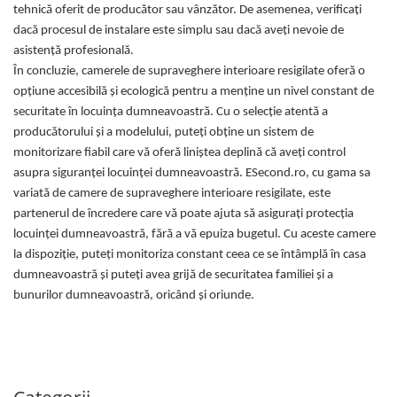
Igiena si ingrijire
tehnică oferit de producător sau vânzător. De asemenea, verificați
Jucarii si Jocuri
dacă procesul de instalare este simplu sau dacă aveți nevoie de
asistență profesională.
Maternitate
În concluzie, camerele de supraveghere interioare resigilate oferă o
Petshop
opțiune accesibilă și ecologică pentru a menține un nivel constant de
Accesorii animale de companie
securitate în locuința dumneavoastră. Cu o selecție atentă a
Acvaristica
producătorului și a modelului, puteți obține un sistem de
Castroane si adapatori animale
monitorizare fiabil care vă oferă liniștea deplină că aveți control
Igiena animale de companie
asupra siguranței locuinței dumneavoastră. ESecond.ro, cu gama sa
variată de camere de supraveghere interioare resigilate, este
Mobila si transport animale de
companie
partenerul de încredere care vă poate ajuta să asigurați protecția
locuinței dumneavoastră, fără a vă epuiza bugetul. Cu aceste camere
Zgarzi, lese si hamuri
la dispoziție, puteți monitoriza constant ceea ce se întâmplă în casa
PC, Periferice & Software
dumneavoastră și puteți avea grijă de securitatea familiei și a
Componente PC
bunurilor dumneavoastră, oricând și oriunde.
Desktop PC & Monitoare
Imprimante, Scanere &
Consumabile
Periferice PC