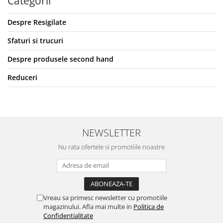
Categorii
Retelistica & Supraveghere
Servere, Componente & UPS
Despre Resigilate
Telecomenzi garaj
Sport & Activitati in aer liber
Sfaturi si trucuri
Accesorii antrenament
Despre produsele second hand
Accesorii Fitness
Reduceri
Accesorii sportive
Articole Voiaj
Camping
Ciclism
NEWSLETTER
Sporturi acvatice
Sporturi de interior
Nu rata ofertele si promotiile noastre
TV, Audio & Foto
Aparate Foto & Accesorii
Audio HI-FI & Profesionale
Vreau sa primesc newsletter cu promotiile
Camere video si sport
magazinului. Afla mai multe in
Politica de
Drone si Accesorii
Confidentialitate