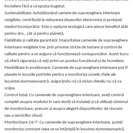
Fiare de calcat si masini de cusut
încredere fără a vă epuiza bugetul.
Ingrijire Locuinta
Sustenabilitate: Achiziționând camere de supraveghere interioare
Purificatoare de aer
resigilate, contribuiți la reducerea deșeurilor electronice și protejați
Fashion
mediul înconjurător. Este o opțiune ecologică care aduce beneficii atât
pentru dvs., cât și pentru planetă.
Bijuterii
Fiabilitate și calitate garantată: Majoritatea camerele de supraveghere
Ceasuri barbatesti
interioare resigilate trec prin procese stricte de testare și control de
Ceasuri dama
calitate pentru a se asigura că funcționează corespunzător. Acest lucru
Cutii, curele si accesorii ceasuri
vă oferă siguranța că veți primi un produs funcțional și de încredere.
Genti si accesorii barbati
Flexibilitate în poziționare: Camerele de supraveghere interioare pot fi
Genti si accesorii femei
plasate în locurile potrivite pentru a monitoriza zonele cheie ale
locuinței dumneavoastră, asigurându-vă că niciun detaliu nu vă va
Imbracaminte barbati
scăpa.
Imbracaminte femei
Control total: Cu camerele de supraveghere interioare, aveți control
Imbracaminte si Incaltaminte copii
complet asupra modului în care doriți să instalați și să utilizați sistemul
Incaltaminte barbati
de monitorizare, precum și asupra alegerii dispozitivelor de stocare
Incaltaminte femei
sau a serviciilor cloud.
Ochelari de soare
Monitorizare 24/7: Cu camerele de supraveghere interioare, puteți
Ochelari de vedere
monitoriza constant ceea ce se întâmplă în locuința dumneavoastră.