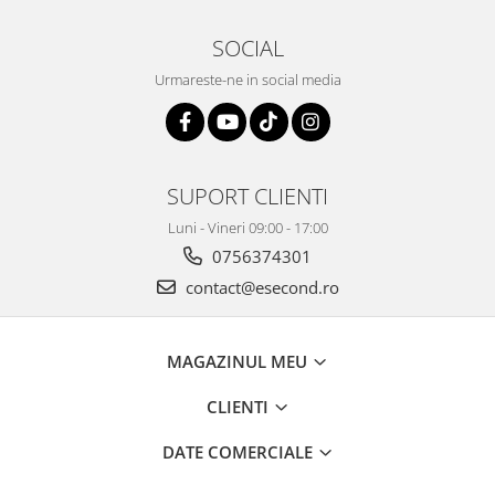
Home Cinema & Audio
Playere, Boxe & Casti
SOCIAL
Telescoape & Optica
Urmareste-ne in social media
Televizoare & accesorii
Bacanie
Ambalaje cadouri
Cadouri
SUPORT CLIENTI
Curatenie si intretinere
Luni - Vineri 09:00 - 17:00
0756374301
contact@esecond.ro
MAGAZINUL MEU
CLIENTI
DATE COMERCIALE