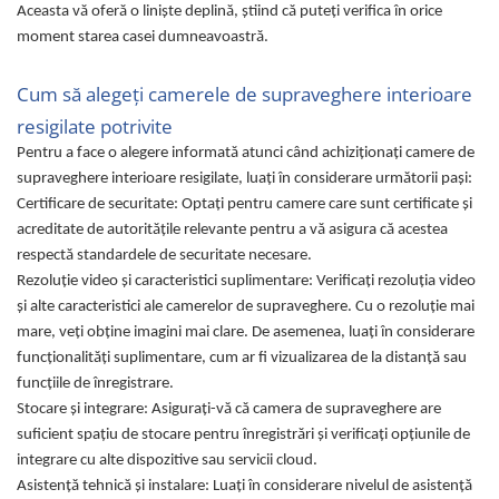
Gaming, Carti & Birotica
Aceasta vă oferă o liniște deplină, știind că puteți verifica în orice
moment starea casei dumneavoastră.
Birotica & Papetarie
Console, Jocuri & Accesorii
Cum să alegeți camerele de supraveghere interioare
Ingrijire personala & Cosmetice
resigilate potrivite
Accesorii aparate de ras electrice
Pentru a face o alegere informată atunci când achiziționați camere de
Accesorii aparate hair styling
supraveghere interioare resigilate, luați în considerare următorii pași:
Aparate & Accesorii ingrijire
Certificare de securitate: Optați pentru camere care sunt certificate și
personala
acreditate de autoritățile relevante pentru a vă asigura că acestea
Aparate cosmetice
respectă standardele de securitate necesare.
Articole Sanatate si Wellness
Rezoluție video și caracteristici suplimentare: Verificați rezoluția video
Consumabile sanitare
și alte caracteristici ale camerelor de supraveghere. Cu o rezoluție mai
mare, veți obține imagini mai clare. De asemenea, luați în considerare
Cosmetice si produse ingrijire
personala
funcționalități suplimentare, cum ar fi vizualizarea de la distanță sau
funcțiile de înregistrare.
Igiena dentara
Stocare și integrare: Asigurați-vă că camera de supraveghere are
Jucarii, Copii & Bebe
suficient spațiu de stocare pentru înregistrări și verificați opțiunile de
Camera copilului
integrare cu alte dispozitive sau servicii cloud.
Hrana bebelusi
Asistență tehnică și instalare: Luați în considerare nivelul de asistență