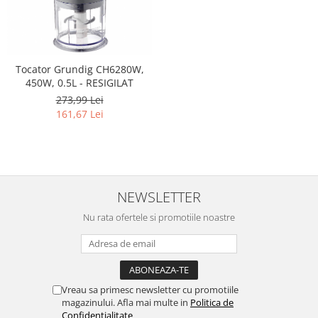
Retelistica & Supraveghere
Servere, Componente & UPS
Telecomenzi garaj
Sport & Activitati in aer liber
Tocator Grundig CH6280W,
Accesorii antrenament
450W, 0.5L - RESIGILAT
Accesorii Fitness
273,99 Lei
161,67 Lei
Accesorii sportive
Articole Voiaj
Camping
Ciclism
Sporturi acvatice
NEWSLETTER
Sporturi de interior
Nu rata ofertele si promotiile noastre
TV, Audio & Foto
Aparate Foto & Accesorii
Audio HI-FI & Profesionale
Camere video si sport
Vreau sa primesc newsletter cu promotiile
magazinului. Afla mai multe in
Politica de
Drone si Accesorii
Confidentialitate