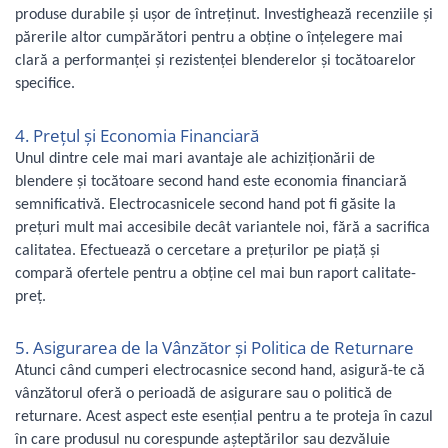
Fiare de calcat si masini de cusut
produse durabile și ușor de întreținut. Investighează recenziile și
Ingrijire Locuinta
părerile altor cumpărători pentru a obține o înțelegere mai
clară a performanței și rezistenței blenderelor și tocătoarelor
Purificatoare de aer
specifice.
Fashion
Bijuterii
4. Prețul și Economia Financiară
Ceasuri barbatesti
Unul dintre cele mai mari avantaje ale achiziționării de
Ceasuri dama
blendere și tocătoare second hand este economia financiară
Cutii, curele si accesorii ceasuri
semnificativă. Electrocasnicele second hand pot fi găsite la
Genti si accesorii barbati
prețuri mult mai accesibile decât variantele noi, fără a sacrifica
calitatea. Efectuează o cercetare a prețurilor pe piață și
Genti si accesorii femei
compară ofertele pentru a obține cel mai bun raport calitate-
Imbracaminte barbati
preț.
Imbracaminte femei
Imbracaminte si Incaltaminte copii
5. Asigurarea de la Vânzător și Politica de Returnare
Incaltaminte barbati
Atunci când cumperi electrocasnice second hand, asigură-te că
Incaltaminte femei
vânzătorul oferă o perioadă de asigurare sau o politică de
Ochelari de soare
returnare. Acest aspect este esențial pentru a te proteja în cazul
Ochelari de vedere
în care produsul nu corespunde așteptărilor sau dezvăluie