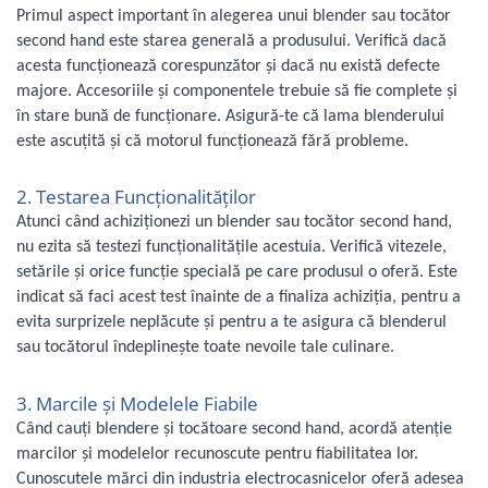
Primul aspect important în alegerea unui blender sau tocător
Uscatoare rufe
second hand este starea generală a produsului. Verifică dacă
Utilaje si materiale de constructii
acesta funcționează corespunzător și dacă nu există defecte
Laptop, Tablete & Telefoane
majore. Accesoriile și componentele trebuie să fie complete și
Accesorii tablete
în stare bună de funcționare. Asigură-te că lama blenderului
Laptopuri si Accesorii
este ascuțită și că motorul funcționează fără probleme.
Telefoane Mobile & accesorii
2. Testarea Funcționalităților
Wearable & Gadgeturi
Atunci când achiziționezi un blender sau tocător second hand,
Electrocasnice & Climatizare
nu ezita să testezi funcționalitățile acestuia. Verifică vitezele,
Accesorii si piese masini spalat
setările și orice funcție specială pe care produsul o oferă. Este
rufe si uscatoare
indicat să faci acest test înainte de a finaliza achiziția, pentru a
Accesorii si piese masini spalat
evita surprizele neplăcute și pentru a te asigura că blenderul
vase
sau tocătorul îndeplinește toate nevoile tale culinare.
Aparate Frigorifice
Aparate Racire Aer
3. Marcile și Modelele Fiabile
Aragaze si cuptoare cu microunde
Când cauți blendere și tocătoare second hand, acordă atenție
Climatizare & sisteme de incalzire
marcilor și modelelor recunoscute pentru fiabilitatea lor.
Electrocasnice pentru Bucatarie
Cunoscutele mărci din industria electrocasnicelor oferă adesea