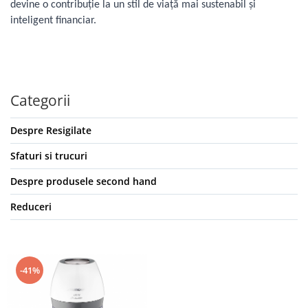
devine o contribuție la un stil de viață mai sustenabil și
Igiena si ingrijire
inteligent financiar.
Jucarii si Jocuri
Maternitate
Petshop
Accesorii animale de companie
Categorii
Acvaristica
Castroane si adapatori animale
Despre Resigilate
Igiena animale de companie
Mobila si transport animale de
Sfaturi si trucuri
companie
Despre produsele second hand
Zgarzi, lese si hamuri
PC, Periferice & Software
Reduceri
Componente PC
Desktop PC & Monitoare
Imprimante, Scanere &
-41%
Consumabile
Periferice PC