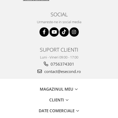
Home Cinema & Audio
Playere, Boxe & Casti
SOCIAL
Telescoape & Optica
Televizoare & accesorii
Urmareste-ne in social media
Bacanie
Ambalaje cadouri
Cadouri
SUPORT CLIENTI
Curatenie si intretinere
Luni - Vineri 09:00 - 17:00
0756374301
contact@esecond.ro
MAGAZINUL MEU
CLIENTI
DATE COMERCIALE