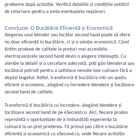
Gaming, Carti & Birotica
probleme după achiziție. Verifică detaliile și condițiile politicii
de returnare pentru a evita eventualele neplăceri.
Birotica & Papetarie
Console, Jocuri & Accesorii
Concluzie: O Bucătărie Eficientă și Economică
Ingrijire personala & Cosmetice
Alegerea unui blender sau tocător second hand poate să ofere
Accesorii aparate de ras electrice
nu doar eficiență în bucătărie, ci și o soluție economică. Când
Accesorii aparate hair styling
țintim produse de calitate la prețuri mai accesibile,
Aparate & Accesorii ingrijire
electrocasnicele second hand devin o alegere înțeleaptă. Cu
personala
atenție la detalii și o cercetare adecvată, poți găsi blenderul sau
Aparate cosmetice
tocătorul potrivit pentru a satisface nevoile tale culinare fără a
Articole Sanatate si Wellness
depăși bugetul. Astfel, transformă-ți bucătăria într-un spațiu
eficient și economic, alegând cu încredere blendere și tocătoare
Consumabile sanitare
second hand de calitate.
Cosmetice si produse ingrijire
personala
Transformă-ți bucătăria cu încredere, alegând blendere și
Igiena dentara
tocătoare second hand de pe eSecond.ro. Aici, fiecare produs
Jucarii, Copii & Bebe
reprezintă o oportunitate de a îmbunătăți experiența ta
Camera copilului
culinară la un preț prietenos. Fă primul pas către o bucătărie
Hrana bebelusi
eficientă și economică cu eSecond.ro, unde fiecare achiziție