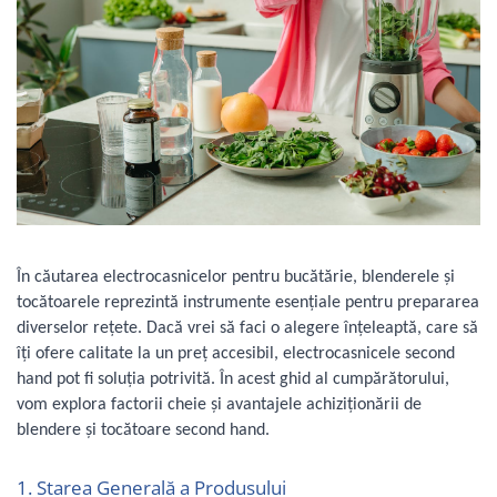
Curatenie si intretinere
Decoratiuni
Gradinarit
Hobby-uri creative
Iluminat & Electrice
Jaluzele
Kit-uri automatizari porti si usi
garaj
Mobila dormitor
Mobila gradina & terasa
În căutarea electrocasnicelor pentru bucătărie, blenderele și
Mobila Living & Dining
tocătoarele reprezintă instrumente esențiale pentru prepararea
Organizare si depozitare
diverselor rețete. Dacă vrei să faci o alegere înțeleaptă, care să
Rafturi
îți ofere calitate la un preț accesibil, electrocasnicele second
Sanitare
hand pot fi soluția potrivită. În acest ghid al cumpărătorului,
Scule electrice si unelte
vom explora factorii cheie și avantajele achiziționării de
blendere și tocătoare second hand.
Silicon, spume si solutii tehnice
Sisteme Incalzire
1. Starea Generală a Produsului
Textile si covoare