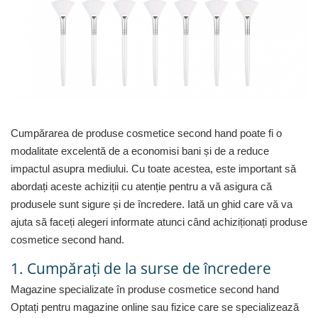
Curatenie si intretinere
Decoratiuni
Gradinarit
Hobby-uri creative
Iluminat & Electrice
Jaluzele
Kit-uri automatizari porti si usi
garaj
Cumpărarea de produse cosmetice second hand poate fi o
Mobila dormitor
modalitate excelentă de a economisi bani și de a reduce
Mobila gradina & terasa
impactul asupra mediului. Cu toate acestea, este important să
Mobila Living & Dining
abordați aceste achiziții cu atenție pentru a vă asigura că
Organizare si depozitare
produsele sunt sigure și de încredere. Iată un ghid care vă va
Rafturi
ajuta să faceți alegeri informate atunci când achiziționați produse
Sanitare
cosmetice second hand.
Scule electrice si unelte
1. Cumpărați de la surse de încredere
Silicon, spume si solutii tehnice
Magazine specializate în produse cosmetice second hand
Sisteme Incalzire
Optați pentru magazine online sau fizice care se specializează
Textile si covoare