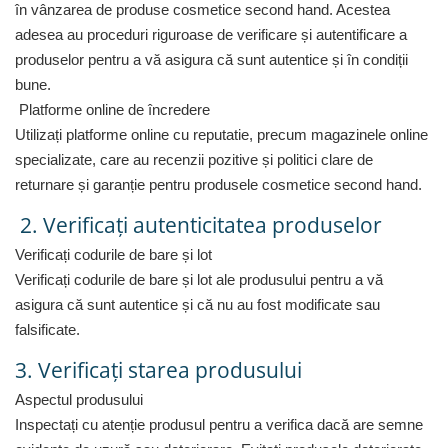
în vânzarea de produse cosmetice second hand. Acestea
Uscatoare rufe
adesea au proceduri riguroase de verificare și autentificare a
Utilaje si materiale de constructii
produselor pentru a vă asigura că sunt autentice și în condiții
Laptop, Tablete & Telefoane
bune.
Accesorii tablete
Platforme online de încredere
Laptopuri si Accesorii
Utilizați platforme online cu reputatie, precum magazinele online
Telefoane Mobile & accesorii
specializate, care au recenzii pozitive și politici clare de
Wearable & Gadgeturi
returnare și garanție pentru produsele cosmetice second hand.
Electrocasnice & Climatizare
2. Verificați autenticitatea produselor
Accesorii si piese masini spalat
Verificați codurile de bare și lot
rufe si uscatoare
Verificați codurile de bare și lot ale produsului pentru a vă
Accesorii si piese masini spalat
vase
asigura că sunt autentice și că nu au fost modificate sau
Aparate Frigorifice
falsificate.
Aparate Racire Aer
3. Verificați starea produsului
Aragaze si cuptoare cu microunde
Aspectul produsului
Climatizare & sisteme de incalzire
Inspectați cu atenție produsul pentru a verifica dacă are semne
Electrocasnice pentru Bucatarie