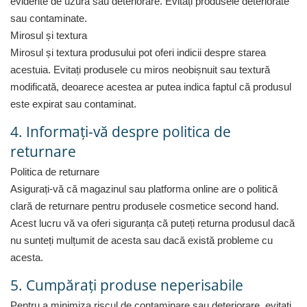
evidente de uzură sau deteriorare. Evitați produsele deteriorate
Fiare de calcat si masini de cusut
sau contaminate.
Ingrijire Locuinta
Mirosul și textura
Purificatoare de aer
Mirosul și textura produsului pot oferi indicii despre starea
Fashion
acestuia. Evitați produsele cu miros neobișnuit sau textură
Bijuterii
modificată, deoarece acestea ar putea indica faptul că produsul
Ceasuri barbatesti
este expirat sau contaminat.
Ceasuri dama
4. Informați-vă despre politica de
Cutii, curele si accesorii ceasuri
returnare
Genti si accesorii barbati
Genti si accesorii femei
Politica de returnare
Asigurați-vă că magazinul sau platforma online are o politică
Imbracaminte barbati
clară de returnare pentru produsele cosmetice second hand.
Imbracaminte femei
Acest lucru vă va oferi siguranța că puteți returna produsul dacă
Imbracaminte si Incaltaminte copii
nu sunteți mulțumit de acesta sau dacă există probleme cu
Incaltaminte barbati
acesta.
Incaltaminte femei
Ochelari de soare
5. Cumpărați produse neperisabile
Ochelari de vedere
Pentru a minimiza riscul de contaminare sau deteriorare, evitați