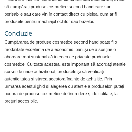
Gaming, Carti & Birotica
să cumpărați produse cosmetice second hand care sunt
Birotica & Papetarie
perisabile sau care vin în contact direct cu pielea, cum ar fi
Console, Jocuri & Accesorii
produsele pentru machiajul ochilor sau buzelor.
Ingrijire personala & Cosmetice
Concluzie
Accesorii aparate de ras electrice
Cumpărarea de produse cosmetice second hand poate fi o
Accesorii aparate hair styling
modalitate excelentă de a economisi bani și de a susține o
Aparate & Accesorii ingrijire
abordare mai sustenabilă în ceea ce privește produsele
personala
cosmetice. Cu toate acestea, este important să acordați atenție
Aparate cosmetice
sursei de unde achiziționați produsele și să verificați
Articole Sanatate si Wellness
autenticitatea și starea acestora înainte de achiziție. Prin
Consumabile sanitare
urmarea acestui ghid și alegerea cu atenție a produselor, puteți
Cosmetice si produse ingrijire
bucura de produse cosmetice de încredere și de calitate, la
personala
prețuri accesibile.
Igiena dentara
Jucarii, Copii & Bebe
Camera copilului
Hrana bebelusi