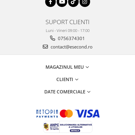
Home Cinema & Audio
Playere, Boxe & Casti
Telescoape & Optica
SUPORT CLIENTI
Televizoare & accesorii
Luni - Vineri 09:00 - 17:00
Bacanie
0756374301
Ambalaje cadouri
contact@esecond.ro
Cadouri
Curatenie si intretinere
MAGAZINUL MEU
CLIENTI
DATE COMERCIALE