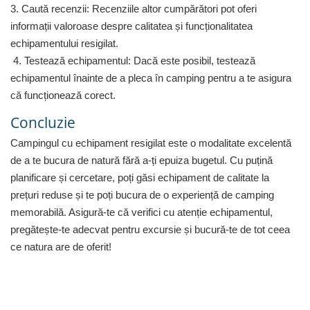
Gaming, Carti & Birotica
3. Caută recenzii: Recenziile altor cumpărători pot oferi
informații valoroase despre calitatea și funcționalitatea
Birotica & Papetarie
echipamentului resigilat.
Console, Jocuri & Accesorii
4. Testează echipamentul: Dacă este posibil, testează
Ingrijire personala & Cosmetice
echipamentul înainte de a pleca în camping pentru a te asigura
Accesorii aparate de ras electrice
că funcționează corect.
Accesorii aparate hair styling
Concluzie
Aparate & Accesorii ingrijire
personala
Campingul cu echipament resigilat este o modalitate excelentă
Aparate cosmetice
de a te bucura de natură fără a-ți epuiza bugetul. Cu puțină
Articole Sanatate si Wellness
planificare și cercetare, poți găsi echipament de calitate la
Consumabile sanitare
prețuri reduse și te poți bucura de o experiență de camping
Cosmetice si produse ingrijire
memorabilă. Asigură-te că verifici cu atenție echipamentul,
personala
pregătește-te adecvat pentru excursie și bucură-te de tot ceea
Igiena dentara
ce natura are de oferit!
Jucarii, Copii & Bebe
Camera copilului
Hrana bebelusi