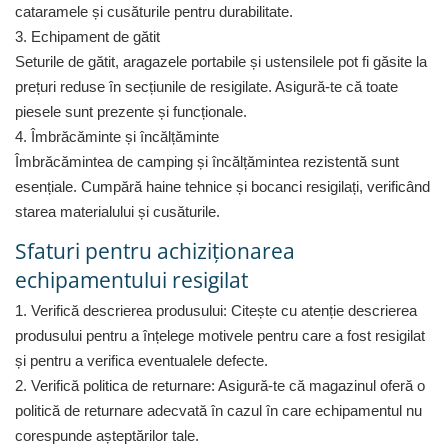
cataramele și cusăturile pentru durabilitate.
Fiare de calcat si masini de cusut
3. Echipament de gătit
Ingrijire Locuinta
Seturile de gătit, aragazele portabile și ustensilele pot fi găsite la
Purificatoare de aer
prețuri reduse în secțiunile de resigilate. Asigură-te că toate
Fashion
piesele sunt prezente și funcționale.
Bijuterii
4. Îmbrăcăminte și încălțăminte
Ceasuri barbatesti
Îmbrăcămintea de camping și încălțămintea rezistentă sunt
Ceasuri dama
esențiale. Cumpără haine tehnice și bocanci resigilați, verificând
Cutii, curele si accesorii ceasuri
starea materialului și cusăturile.
Genti si accesorii barbati
Sfaturi pentru achiziționarea
Genti si accesorii femei
echipamentului resigilat
Imbracaminte barbati
Imbracaminte femei
1. Verifică descrierea produsului: Citește cu atenție descrierea
Imbracaminte si Incaltaminte copii
produsului pentru a înțelege motivele pentru care a fost resigilat
Incaltaminte barbati
și pentru a verifica eventualele defecte.
Incaltaminte femei
2. Verifică politica de returnare: Asigură-te că magazinul oferă o
Ochelari de soare
politică de returnare adecvată în cazul în care echipamentul nu
Ochelari de vedere
corespunde așteptărilor tale.