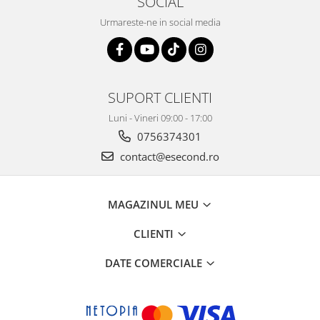
SOCIAL
Home Cinema & Audio
Urmareste-ne in social media
Playere, Boxe & Casti
Telescoape & Optica
Televizoare & accesorii
Bacanie
SUPORT CLIENTI
Ambalaje cadouri
Luni - Vineri 09:00 - 17:00
Cadouri
0756374301
Curatenie si intretinere
contact@esecond.ro
MAGAZINUL MEU
CLIENTI
DATE COMERCIALE