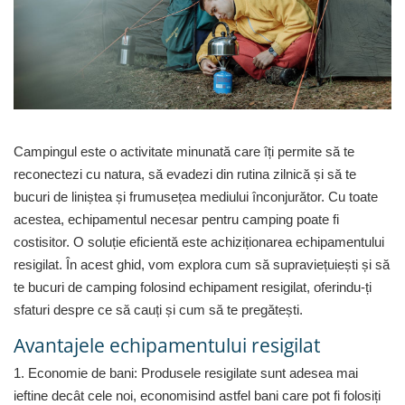
Curatenie si intretinere
Decoratiuni
Gradinarit
Hobby-uri creative
Iluminat & Electrice
Jaluzele
Kit-uri automatizari porti si usi
Campingul este o activitate minunată care îți permite să te
garaj
reconectezi cu natura, să evadezi din rutina zilnică și să te
Mobila dormitor
bucuri de liniștea și frumusețea mediului înconjurător. Cu toate
Mobila gradina & terasa
acestea, echipamentul necesar pentru camping poate fi
Mobila Living & Dining
costisitor. O soluție eficientă este achiziționarea echipamentului
Organizare si depozitare
resigilat. În acest ghid, vom explora cum să supraviețuiești și să
Rafturi
te bucuri de camping folosind echipament resigilat, oferindu-ți
Sanitare
sfaturi despre ce să cauți și cum să te pregătești.
Scule electrice si unelte
Avantajele echipamentului resigilat
Silicon, spume si solutii tehnice
1. Economie de bani: Produsele resigilate sunt adesea mai
Sisteme Incalzire
ieftine decât cele noi, economisind astfel bani care pot fi folosiți
Textile si covoare