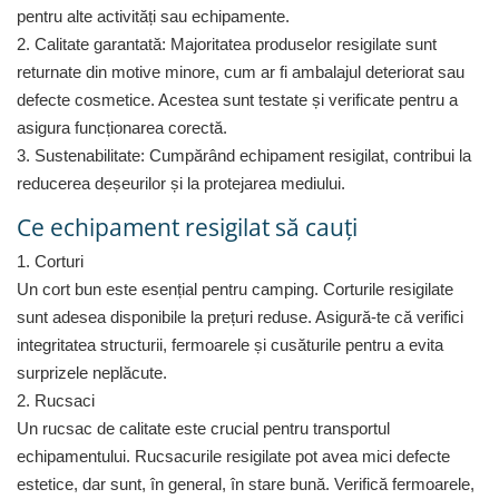
pentru alte activități sau echipamente.
Uscatoare rufe
2. Calitate garantată: Majoritatea produselor resigilate sunt
Utilaje si materiale de constructii
returnate din motive minore, cum ar fi ambalajul deteriorat sau
Laptop, Tablete & Telefoane
defecte cosmetice. Acestea sunt testate și verificate pentru a
Accesorii tablete
asigura funcționarea corectă.
Laptopuri si Accesorii
3. Sustenabilitate: Cumpărând echipament resigilat, contribui la
Telefoane Mobile & accesorii
reducerea deșeurilor și la protejarea mediului.
Wearable & Gadgeturi
Ce echipament resigilat să cauți
Electrocasnice & Climatizare
1. Corturi
Accesorii si piese masini spalat
rufe si uscatoare
Un cort bun este esențial pentru camping. Corturile resigilate
Accesorii si piese masini spalat
sunt adesea disponibile la prețuri reduse. Asigură-te că verifici
vase
integritatea structurii, fermoarele și cusăturile pentru a evita
Aparate Frigorifice
surprizele neplăcute.
Aparate Racire Aer
2. Rucsaci
Aragaze si cuptoare cu microunde
Un rucsac de calitate este crucial pentru transportul
Climatizare & sisteme de incalzire
echipamentului. Rucsacurile resigilate pot avea mici defecte
Electrocasnice pentru Bucatarie
estetice, dar sunt, în general, în stare bună. Verifică fermoarele,