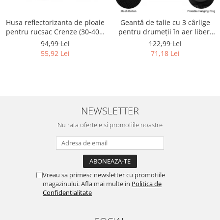
Retelistica & Supraveghere
Servere, Componente & UPS
Husa reflectorizanta de ploaie
Geantă de talie cu 3 cârlige
Telecomenzi garaj
pentru rucsac Crenze (30-40L)
pentru drumeții în aer liber,
Sport & Activitati in aer liber
- RESIGILAT
vânătoare, camping,
94,99 Lei
122,99 Lei
antrenament - RESIGILAT -
55,92 Lei
71,18 Lei
Accesorii antrenament
EEEKit
Accesorii Fitness
Accesorii sportive
Articole Voiaj
Camping
NEWSLETTER
Ciclism
Nu rata ofertele si promotiile noastre
Sporturi acvatice
Sporturi de interior
TV, Audio & Foto
Aparate Foto & Accesorii
Vreau sa primesc newsletter cu promotiile
magazinului. Afla mai multe in
Politica de
Audio HI-FI & Profesionale
Confidentialitate
Camere video si sport
Drone si Accesorii